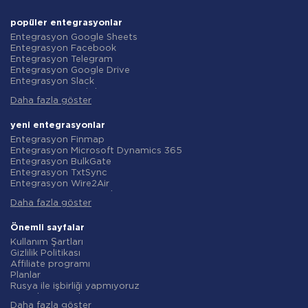
popüler entegrasyonlar
Entegrasyon Google Sheets
Entegrasyon Facebook
Entegrasyon Telegram
Entegrasyon Google Drive
Entegrasyon Slack
Entegrasyon MailChimp
Daha fazla göster
Entegrasyon Gmail
Entegrasyon Trello
Entegrasyon ClickUp
yeni entegrasyonlar
Entegrasyon Airtable
Entegrasyon Finmap
Entegrasyon Google Contacts
Entegrasyon Microsoft Dynamics 365
Entegrasyon OpenAI (ChatGPT)
Entegrasyon BulkGate
Entegrasyon Instagram
Entegrasyon TxtSync
Entegrasyon ActiveCampaign
Entegrasyon Wire2Air
Entegrasyon Typeform
Entegrasyon Corezoid
Entegrasyon Salesforce CRM
Daha fazla göster
Entegrasyon Infobip
Entegrasyon Monday.com
Entegrasyon Instasent
Entegrasyon Notion
Entegrasyon AtomPark
Önemli sayfalar
Entegrasyon Stripe
Entegrasyon TXTImpact
Kullanım Şartları
Entegrasyon AWeber
Entegrasyon Campaign Monitor
Gizlilik Politikası
Entegrasyon Asana
Entegrasyon CM.com
Affiliate programı
Entegrasyon ZOHO CRM
Entegrasyon D7 Networks
Planlar
Entegrasyon Webhooks
Entegrasyon SMS.to
Rusya ile işbirliği yapmıyoruz
Entegrasyon GetResponse
Entegrasyon SMSGlobal
Veri işleme sözleşmesi
Entegrasyon WooCommerce
Entegrasyon Textlocal
Daha fazla göster