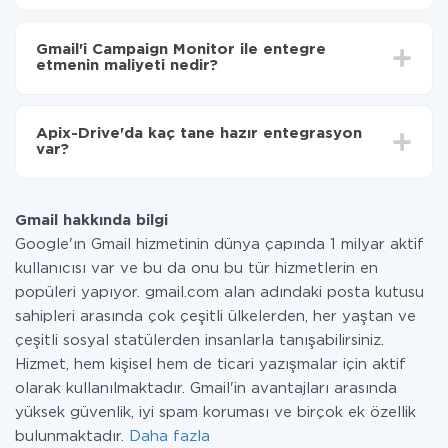
Otomatik güncellemeyi aç
Entegre etmek istediğiniz sisteme bağlı olarak kurulum
Artık veriler otomatik olarak Gmail'den Campaign
süresi 5 ile 30 dakika arasında değişebilir. Ortalama
Monitor'ye aktarılacaktır.
Gmail'i Campaign Monitor ile entegre
olarak, 10-15 dakika sürer.
etmenin maliyeti nedir?
Tüm işlevler tüm tarife planlarında mevcut olduğundan
entegrasyon için ödeme yapmanız gerekmez.
Apix-Drive'da kaç tane hazır entegrasyon
Hizmetimiz aracılığıyla yalnızca bir sisteminizden
var?
diğerine aktarılan veri miktarı için ödeme yaparsınız.
Ayda az miktarda veriye sahipseniz, ücretsiz bir plan
Şu anda Gmail ve Campaign Monitor yanında 296 +
kullanabilir ve gerekirse ücretli bir plana geçebilirsiniz.
entegrasyonlarımız var
tarifeleri
hakkında daha fazla bilgi.
Gmail hakkında bilgi
Google'ın Gmail hizmetinin dünya çapında 1 milyar aktif
kullanıcısı var ve bu da onu bu tür hizmetlerin en
popüleri yapıyor. gmail.com alan adındaki posta kutusu
sahipleri arasında çok çeşitli ülkelerden, her yaştan ve
çeşitli sosyal statülerden insanlarla tanışabilirsiniz.
Hizmet, hem kişisel hem de ticari yazışmalar için aktif
olarak kullanılmaktadır. Gmail'in avantajları arasında
yüksek güvenlik, iyi spam koruması ve birçok ek özellik
bulunmaktadır.
Daha fazla