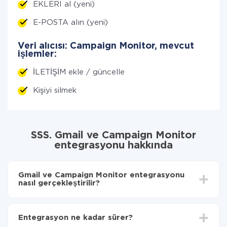
EKLERI al (yeni)
E-POSTA alın (yeni)
Veri alıcısı: Campaign Monitor, mevcut
işlemler:
İLETİŞİM ekle / güncelle
Kişiyi silmek
SSS. Gmail ve Campaign Monitor
entegrasyonu hakkında
Gmail ve Campaign Monitor entegrasyonu
nasıl gerçekleştirilir?
İlk olarak,
'ı ApiX-Drive
'a kaydetmeniz gerekir.
Gmail'den Campaign Monitor'ye hangi verilerin
Entegrasyon ne kadar sürer?
aktarılacağını seçin