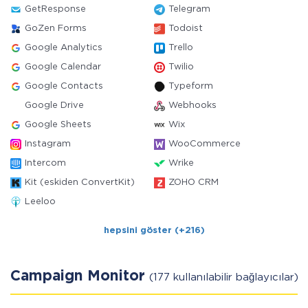
GetResponse
Telegram
GoZen Forms
Todoist
Google Analytics
Trello
Google Calendar
Twilio
Google Contacts
Typeform
Google Drive
Webhooks
Google Sheets
Wix
Instagram
WooCommerce
Intercom
Wrike
Kit (eskiden ConvertKit)
ZOHO CRM
Leeloo
hepsini göster (+216)
Campaign Monitor
(177 kullanılabilir bağlayıcılar)