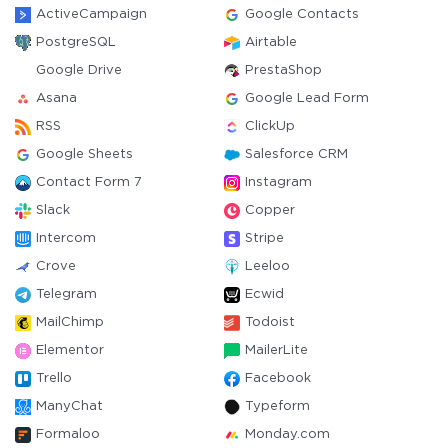
ActiveCampaign
Google Contacts
PostgreSQL
Airtable
Google Drive
PrestaShop
Asana
Google Lead Form
RSS
ClickUp
Google Sheets
Salesforce CRM
Contact Form 7
Instagram
Slack
Copper
Intercom
Stripe
Crove
Leeloo
Telegram
Ecwid
MailChimp
Todoist
Elementor
MailerLite
Trello
Facebook
ManyChat
Typeform
Formaloo
Monday.com