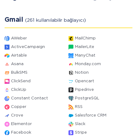
Gmail
(261 kullanılabilir bağlayıcı)
AWeber
MailChimp
ActiveCampaign
MailerLite
Airtable
ManyChat
Asana
Monday.com
BulkSMS
Notion
ClickSend
Opencart
ClickUp
Pipedrive
Constant Contact
PostgreSQL
Copper
RSS
Crove
Salesforce CRM
Elementor
Slack
Facebook
Stripe