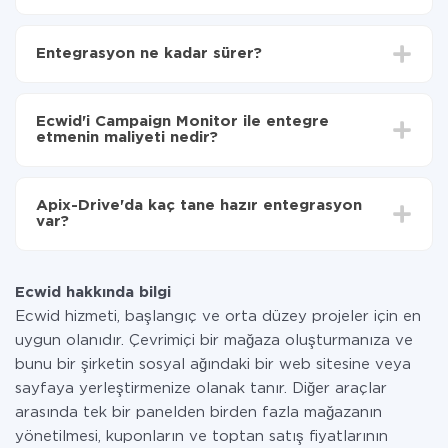
İlk olarak,
'ı ApiX-Drive
'a kaydetmeniz gerekir.
Ecwid'den Campaign Monitor'ye hangi verilerin
Entegrasyon ne kadar sürer?
aktarılacağını seçin
Otomatik güncellemeyi aç
Entegre etmek istediğiniz sisteme bağlı olarak kurulum
Artık veriler otomatik olarak Ecwid'den Campaign
süresi 5 ile 30 dakika arasında değişebilir. Ortalama
Monitor'ye aktarılacaktır.
Ecwid'i Campaign Monitor ile entegre
olarak, 10-15 dakika sürer.
etmenin maliyeti nedir?
Tüm işlevler tüm tarife planlarında mevcut olduğundan
entegrasyon için ödeme yapmanız gerekmez.
Apix-Drive'da kaç tane hazır entegrasyon
Hizmetimiz aracılığıyla yalnızca bir sisteminizden
var?
diğerine aktarılan veri miktarı için ödeme yaparsınız.
Ayda az miktarda veriye sahipseniz, ücretsiz bir plan
Şu anda Ecwid ve Campaign Monitor yanında 296 +
kullanabilir ve gerekirse ücretli bir plana geçebilirsiniz.
entegrasyonlarımız var
tarifeleri
hakkında daha fazla bilgi.
Ecwid hakkında bilgi
Ecwid hizmeti, başlangıç ve orta düzey projeler için en
uygun olanıdır. Çevrimiçi bir mağaza oluşturmanıza ve
bunu bir şirketin sosyal ağındaki bir web sitesine veya
sayfaya yerleştirmenize olanak tanır. Diğer araçlar
arasında tek bir panelden birden fazla mağazanın
yönetilmesi, kuponların ve toptan satış fiyatlarının