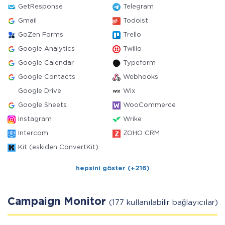
GetResponse
Telegram
Gmail
Todoist
GoZen Forms
Trello
Google Analytics
Twilio
Google Calendar
Typeform
Google Contacts
Webhooks
Google Drive
Wix
Google Sheets
WooCommerce
Instagram
Wrike
Intercom
ZOHO CRM
Kit (eskiden ConvertKit)
hepsini göster (+216)
Campaign Monitor
(177 kullanılabilir bağlayıcılar)