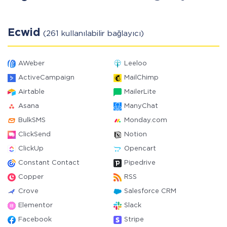
Ecwid
(261 kullanılabilir bağlayıcı)
AWeber
Leeloo
ActiveCampaign
MailChimp
Airtable
MailerLite
Asana
ManyChat
BulkSMS
Monday.com
ClickSend
Notion
ClickUp
Opencart
Constant Contact
Pipedrive
Copper
RSS
Crove
Salesforce CRM
Elementor
Slack
Facebook
Stripe