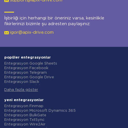
support@apix-drive.com
İşbirliği için herhangi bir öneriniz varsa, kesinlikle
fikirlerinizi bizimle şu adresten paylaşınız:
igor@apix-drive.com
popüler entegrasyonlar
Entegrasyon Google Sheets
Entegrasyon Facebook
Entegrasyon Telegram
Entegrasyon Google Drive
Entegrasyon Slack
Entegrasyon MailChimp
Daha fazla göster
Entegrasyon Gmail
Entegrasyon Trello
Entegrasyon ClickUp
yeni entegrasyonlar
Entegrasyon Airtable
Entegrasyon Finmap
Entegrasyon Google Contacts
Entegrasyon Microsoft Dynamics 365
Entegrasyon OpenAI (ChatGPT)
Entegrasyon BulkGate
Entegrasyon Instagram
Entegrasyon TxtSync
Entegrasyon ActiveCampaign
Entegrasyon Wire2Air
Entegrasyon Typeform