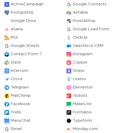
ActiveCampaign
Google Contacts
PostgreSQL
Airtable
Google Drive
PrestaShop
Asana
Google Lead Form
RSS
ClickUp
Google Sheets
Salesforce CRM
Contact Form 7
Instagram
Slack
Copper
Intercom
Stripe
Crove
Leeloo
Telegram
Elementor
MailChimp
Todoist
Facebook
MailerLite
Trello
Formaloo
ManyChat
Typeform
Gmail
Monday.com