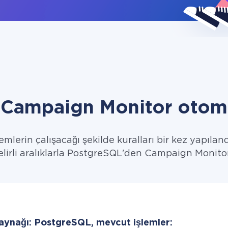
 Campaign Monitor otoma
emlerin çalışacağı şekilde kuralları bir kez yapıland
belirli aralıklarla PostgreSQL'den Campaign Monitor'
kaynağı: PostgreSQL, mevcut işlemler: