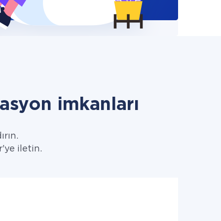
syon imkanları
ırın.
ye iletin.