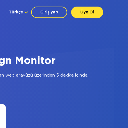
Türkçe
Giriş yap
Üye Ol
gn Monitor
an web arayüzü üzerinden 5 dakika içinde.