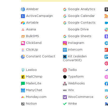
AWeber
Google Analytics
ActiveCampaign
Google Calendar
Airtable
Google Contacts
Asana
Google Drive
BulkSMS
Google Sheets
ClickSend
Instagram
ClickUp
Intercom
Constant Contact
Kit (eskiden
ConvertKit)
Leeloo
Twilio
MailChimp
Typeform
MailerLite
Webhooks
ManyChat
Wix
Monday.com
WooCommerce
Notion
Wrike