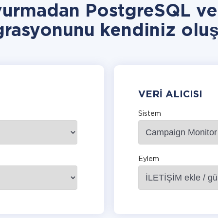
vurmadan PostgreSQL v
grasyonunu kendiniz oluş
VERI ALICISI
Sistem
Eylem