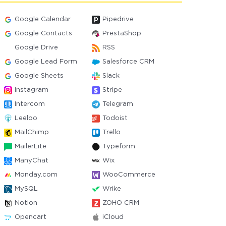
Google Calendar
Pipedrive
Google Contacts
PrestaShop
Google Drive
RSS
Google Lead Form
Salesforce CRM
Google Sheets
Slack
Instagram
Stripe
Intercom
Telegram
Leeloo
Todoist
MailChimp
Trello
MailerLite
Typeform
ManyChat
Wix
Monday.com
WooCommerce
MySQL
Wrike
Notion
ZOHO CRM
Opencart
iCloud