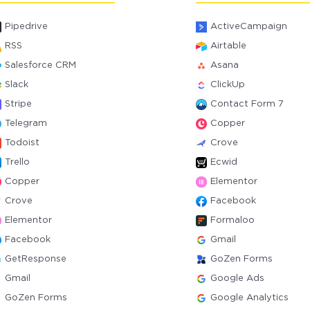
Pipedrive
ActiveCampaign
RSS
Airtable
Salesforce CRM
Asana
Slack
ClickUp
Stripe
Contact Form 7
Telegram
Copper
Todoist
Crove
Trello
Ecwid
Copper
Elementor
Crove
Facebook
Elementor
Formaloo
Facebook
Gmail
GetResponse
GoZen Forms
Gmail
Google Ads
GoZen Forms
Google Analytics