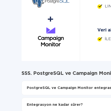
LIN
Veri a
İLE
SSS. PostgreSQL ve Campaign Moni
PostgreSQL ve Campaign Monitor entegrasyo
İlk olarak,
'ı ApiX-Drive
'a kaydetmeniz gerekir.
PostgreSQL'den Campaign Monitor'ye hangi veril
Entegrasyon ne kadar sürer?
Otomatik güncellemeyi aç
Artık veriler otomatik olarak PostgreSQL'den C