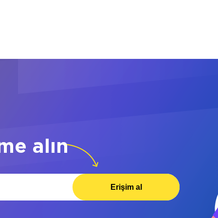
me alın
Erişim al