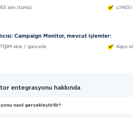
ES alın (tümü)
LINES'ı 
lıcısı: Campaign Monitor, mevcut işlemler:
TİŞİM ekle / güncelle
Kişiyi s
tor entegrasyonu hakkında
nu nasıl gerçekleştirilir?
erin aktarılacağını seçin
ampaign Monitor'ye aktarılacaktır.