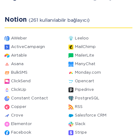
Notion
(261 kullanılabilir bağlayıcı)
AWeber
Leeloo
ActiveCampaign
MailChimp
Airtable
MailerLite
Asana
ManyChat
BulkSMS
Monday.com
ClickSend
Opencart
ClickUp
Pipedrive
Constant Contact
PostgreSQL
Copper
RSS
Crove
Salesforce CRM
Elementor
Slack
Facebook
Stripe