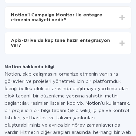
Otomatik güncellemeyi aç
Entegre etmek istediğiniz sisteme bağlı olarak kurulum
Artık veriler otomatik olarak Notion'den Campaign
süresi 5 ile 30 dakika arasında değişebilir. Ortalama
Monitor'ye aktarılacaktır.
Notion'i Campaign Monitor ile entegre
olarak, 10-15 dakika sürer.
etmenin maliyeti nedir?
Tüm işlevler tüm tarife planlarında mevcut olduğundan
entegrasyon için ödeme yapmanız gerekmez.
Apix-Drive'da kaç tane hazır entegrasyon
Hizmetimiz aracılığıyla yalnızca bir sisteminizden
var?
diğerine aktarılan veri miktarı için ödeme yaparsınız.
Ayda az miktarda veriye sahipseniz, ücretsiz bir plan
Şu anda Notion ve Campaign Monitor yanında 296 +
kullanabilir ve gerekirse ücretli bir plana geçebilirsiniz.
entegrasyonlarımız var
tarifeleri
hakkında daha fazla bilgi.
Notion hakkında bilgi
Notion, ekip çalışmasını organize etmenin yanı sıra
görevleri ve projeleri yönetmek için bir platformdur.
İçeriği bellek blokları arasında dağıtmaya yardımcı olan
blok tabanlı bir düzenleme yapısına sahiptir: metin,
bağlantılar, resimler, listeler, kod vb. Notion'u kullanarak,
bir proje için bir bilgi tabanı (ekip wiki), iç içe ve kontrol
listeleri, yol haritası ve takvim şablonları
oluşturabilirsiniz ve ayrıca bir görev zamanlayıcı da
vardır. Hizmetin diğer araçları arasında, herhangi bir web