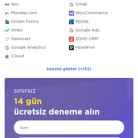
Wix
Gmail
Monday.com
WooCommerce
GoZen Forms
MySQL
Wrike
Google Ads
Opencart
ZOHO CRM
Google Analytics
Pipedrive
iCloud
hepsini göster (+132)
sınırsız
14 gün
ücretsiz deneme alın