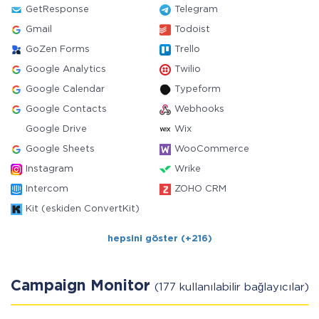
GetResponse
Telegram
Gmail
Todoist
GoZen Forms
Trello
Google Analytics
Twilio
Google Calendar
Typeform
Google Contacts
Webhooks
Google Drive
Wix
Google Sheets
WooCommerce
Instagram
Wrike
Intercom
ZOHO CRM
Kit (eskiden ConvertKit)
hepsini göster (+216)
Campaign Monitor
(177 kullanılabilir bağlayıcılar)