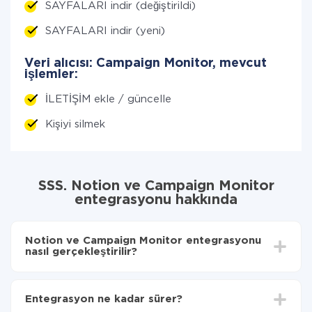
SAYFALARI indir (değiştirildi)
SAYFALARI indir (yeni)
Veri alıcısı: Campaign Monitor, mevcut
işlemler:
İLETİŞİM ekle / güncelle
Kişiyi silmek
SSS. Notion ve Campaign Monitor
entegrasyonu hakkında
Notion ve Campaign Monitor entegrasyonu
nasıl gerçekleştirilir?
İlk olarak,
'ı ApiX-Drive
'a kaydetmeniz gerekir.
Notion'den Campaign Monitor'ye hangi verilerin
Entegrasyon ne kadar sürer?
aktarılacağını seçin