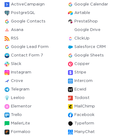
ActiveCampaign
Google Calendar
PostgreSQL
Airtable
Google Contacts
PrestaShop
Asana
Google Drive
RSS
ClickUp
Google Lead Form
Salesforce CRM
Contact Form 7
Google Sheets
Slack
Copper
Instagram
Stripe
Crove
Intercom
Telegram
Ecwid
Leeloo
Todoist
Elementor
MailChimp
Trello
Facebook
MailerLite
Typeform
Formaloo
ManyChat