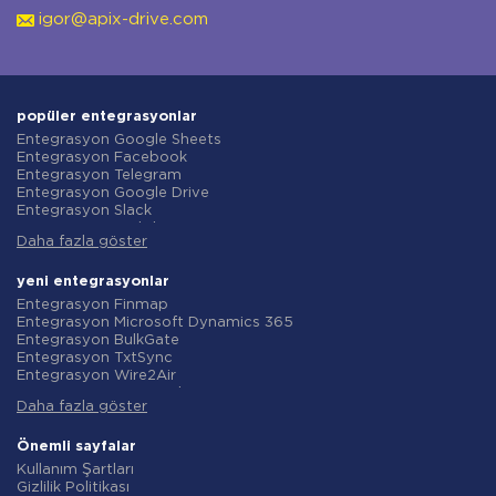
igor@apix-drive.com
popüler entegrasyonlar
Entegrasyon Google Sheets
Entegrasyon Facebook
Entegrasyon Telegram
Entegrasyon Google Drive
Entegrasyon Slack
Entegrasyon MailChimp
Daha fazla göster
Entegrasyon Gmail
Entegrasyon Trello
Entegrasyon ClickUp
yeni entegrasyonlar
Entegrasyon Airtable
Entegrasyon Finmap
Entegrasyon Google Contacts
Entegrasyon Microsoft Dynamics 365
Entegrasyon OpenAI (ChatGPT)
Entegrasyon BulkGate
Entegrasyon Instagram
Entegrasyon TxtSync
Entegrasyon ActiveCampaign
Entegrasyon Wire2Air
Entegrasyon Typeform
Entegrasyon Corezoid
Entegrasyon Salesforce CRM
Daha fazla göster
Entegrasyon Infobip
Entegrasyon Monday.com
Entegrasyon Instasent
Entegrasyon Notion
Entegrasyon AtomPark
Önemli sayfalar
Entegrasyon Stripe
Entegrasyon TXTImpact
Kullanım Şartları
Entegrasyon AWeber
Entegrasyon Campaign Monitor
Gizlilik Politikası
Entegrasyon Asana