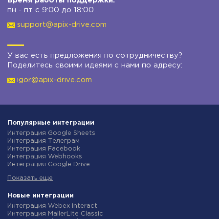
Время работы поддержки:
пн - пт с 9:00 до 18:00
support@apix-drive.com
У вас есть предложения по сотрудничеству?
Поделитесь своими идеями с нами по адресу:
igor@apix-drive.com
Популярные интеграции
Интеграция Google Sheets
Интеграция Телеграм
Интеграция Facebook
Интеграция Webhooks
Интеграция Google Drive
Интеграция Opencart
Показать еще
Интеграция Gmail
Интеграция Rozetka
Интеграция Новая Почта
Новые интеграции
Интеграция Binotel
Интеграция Webex Interact
Интеграция OpenAI (ChatGPT)
Интеграция MailerLite Classic