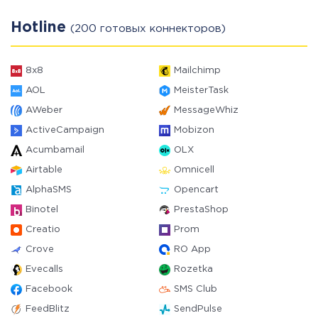
Hotline
(200 готовых коннекторов)
8x8
Mailchimp
AOL
MeisterTask
AWeber
MessageWhiz
ActiveCampaign
Mobizon
Acumbamail
OLX
Airtable
Omnicell
AlphaSMS
Opencart
Binotel
PrestaShop
Creatio
Prom
Crove
RO App
Evecalls
Rozetka
Facebook
SMS Club
FeedBlitz
SendPulse