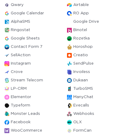
Qwary
Airtable
Google Calendar
RO App
AlphaSMS
Google Drive
Ringostat
Binotel
Google Sheets
Rozetka
Contact Form 7
Horoshop
SellAction
Creatio
Instagram
SendPulse
Crove
Invoiless
Stream Telecom
Dukaan
LP-CRM
TurboSMS
Elementor
ManyChat
Typeform
Evecalls
Monster Leads
Webhooks
Facebook
OLX
WooCommerce
FormCan