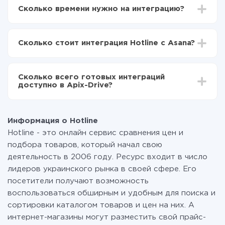
Drive
Сколько времени нужно на интеграцию?
Выбираете какие данные передавать из Hotline в
Asana
В зависимости от системы, с которой вы будете
Включаете автообновление
делать интеграцию, время настройки может
Теперь данные будут автоматически
Сколько стоит интеграция Hotline с Asana?
отличаться и составлять от 5-ти до 30-минут. В
передаваться из Hotline в Asana
среднем настройка занимает 10-15 минут.
За саму интеграцию ничего платить не нужно и на
всех тарифах доступен полностью весь
Сколько всего готовых интеграций
функционал. Вы оплачиваете только количество
доступно в Apix-Drive?
данных, которые по факту передаются из одной
вашей системы в другую через наш сервис. Если у
На данный момент у нас готово 400+ интеграций
вас количество данных в месяц небольшое, можете
помимо Hotline и Asana
смело пользоваться бесплатным тарифом или
Информация о Hotline
перейти на платный, при необходимости. Подробнее
Hotline - это онлайн сервис сравнения цен и
о
тарифах
.
подбора товаров, который начал свою
деятельность в 2006 году. Ресурс входит в число
лидеров украинского рынка в своей сфере. Его
посетители получают возможность
воспользоваться обширным и удобным для поиска и
сортировки каталогом товаров и цен на них. А
интернет-магазины могут разместить свой прайс-