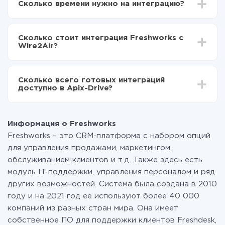
Сколько времени нужно на интеграцию?
Выбираете какие данные передавать из
Freshworks в Wire2Air
В зависимости от системы, с которой вы будете
Включаете автообновление
делать интеграцию, время настройки может
Теперь данные будут автоматически
Сколько стоит интеграция Freshworks с
отличаться и составлять от 5-ти до 30-минут. В
передаваться из Freshworks в Wire2Air
Wire2Air?
среднем настройка занимает 10-15 минут.
За саму интеграцию ничего платить не нужно и на
всех тарифах доступен полностью весь
Сколько всего готовых интеграций
функционал. Вы оплачиваете только количество
доступно в Apix-Drive?
данных, которые по факту передаются из одной
вашей системы в другую через наш сервис. Если у
На данный момент у нас готово 400+ интеграций
вас количество данных в месяц небольшое, можете
помимо Freshworks и Wire2Air
смело пользоваться бесплатным тарифом или
Информация о Freshworks
перейти на платный, при необходимости. Подробнее
Freshworks – это CRM-платформа с набором опций
о
тарифах
.
для управления продажами, маркетингом,
обслуживанием клиентов и т.д. Также здесь есть
модуль IT-поддержки, управления персоналом и ряд
других возможностей. Система была создана в 2010
году и на 2021 год ее используют более 40 000
компаний из разных стран мира. Она имеет
собственное ПО для поддержки клиентов Freshdesk,