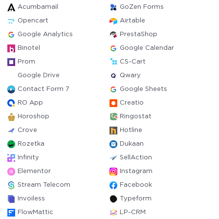
Acumbamail
GoZen Forms
Opencart
Airtable
Google Analytics
PrestaShop
Binotel
Google Calendar
Prom
CS-Cart
Google Drive
Qwary
Contact Form 7
Google Sheets
RO App
Creatio
Horoshop
Ringostat
Crove
Hotline
Rozetka
Dukaan
Infinity
SellAction
Elementor
Instagram
Stream Telecom
Facebook
Invoiless
Typeform
FlowMattic
LP-CRM