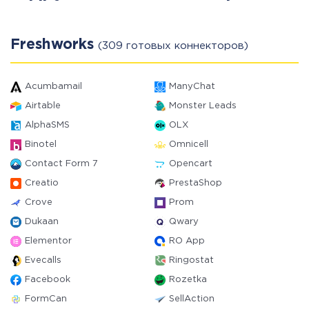
Freshworks
(309 готовых коннекторов)
Acumbamail
ManyChat
Airtable
Monster Leads
AlphaSMS
OLX
Binotel
Omnicell
Contact Form 7
Opencart
Creatio
PrestaShop
Crove
Prom
Dukaan
Qwary
Elementor
RO App
Evecalls
Ringostat
Facebook
Rozetka
FormCan
SellAction