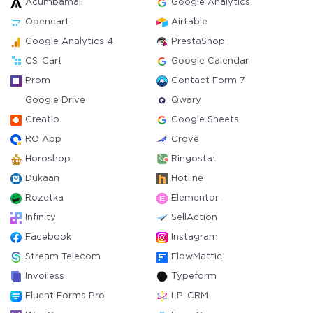
Acumbamail
Google Analytics
Opencart
Airtable
Google Analytics 4
PrestaShop
CS-Cart
Google Calendar
Prom
Contact Form 7
Google Drive
Qwary
Creatio
Google Sheets
RO App
Crove
Horoshop
Ringostat
Dukaan
Hotline
Rozetka
Elementor
Infinity
SellAction
Facebook
Instagram
Stream Telecom
FlowMattic
Invoiless
Typeform
Fluent Forms Pro
LP-CRM