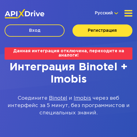
Русский
Вход
Регистрация
Данная интеграция отключена, переходите на
аналоги!
Интеграция Binotel +
Imobis
Соедините
Binotel
и
Imobis
через веб
интерфейс за 5 минут, без программистов и
специальных знаний.