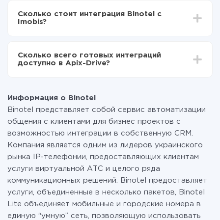
Включаете автообновление
делать интеграцию, время настройки может
Теперь данные будут автоматически
Сколько стоит интеграция Binotel с
отличаться и составлять от 5-ти до 30-минут. В
передаваться из Binotel в Imobis
Imobis?
среднем настройка занимает 10-15 минут.
За саму интеграцию ничего платить не нужно и на
всех тарифах доступен полностью весь
Сколько всего готовых интеграций
функционал. Вы оплачиваете только количество
доступно в Apix-Drive?
данных, которые по факту передаются из одной
вашей системы в другую через наш сервис. Если у
На данный момент у нас готово 400+ интеграций
вас количество данных в месяц небольшое, можете
помимо Binotel и Imobis
смело пользоваться бесплатным тарифом или
Информация о Binotel
перейти на платный, при необходимости. Подробнее
Binotel представляет собой сервис автоматизации
о
тарифах
.
общения с клиентами для бизнес проектов с
возможностью интеграции в собственную CRM.
Компания является одним из лидеров украинского
рынка IP-телефонии, предоставляющих клиентам
услуги виртуальной АТС и целого ряда
коммуникационных решений. Binotel предоставляет
услуги, объединенные в несколько пакетов, Binotel
Lite объединяет мобильные и городские номера в
единую “умную” сеть, позволяющую использовать