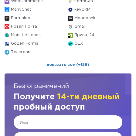
WooCommerce
FormCan
ManyChat
keyCRM
Formaloo
Monobank
Новая Почта
Gmail
Monster Leads
Приват24
GoZen Forms
OLX
Телеграм
показать все (+159)
Без ограничений
Получите
14-ти дневный
пробный доступ