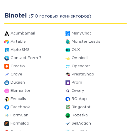
Binotel
(310 готовых коннекторов)
Acumbamail
ManyChat
Airtable
Monster Leads
AlphaSMS
OLX
Contact Form 7
Omnicell
Creatio
Opencart
Crove
PrestaShop
Dukaan
Prom
Elementor
Qwary
Evecalls
RO App
Facebook
Ringostat
FormCan
Rozetka
Formaloo
SellAction