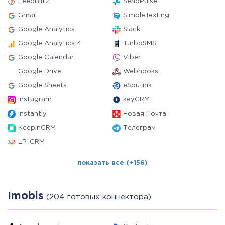
FeedBlitz
SendPulse
Gmail
SimpleTexting
Google Analytics
Slack
Google Analytics 4
TurboSMS
Google Calendar
Viber
Google Drive
Webhooks
Google Sheets
eSputnik
Instagram
keyCRM
Instantly
Новая Почта
KeepinCRM
Телеграм
LP-CRM
показать все (+156)
Imobis
(204 готовых коннектора)