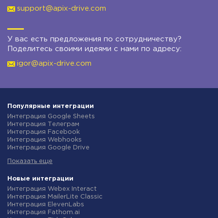
support@apix-drive.com
У вас есть предложения по сотрудничеству?
Поделитесь своими идеями с нами по адресу:
igor@apix-drive.com
Популярные интеграции
Интеграция Google Sheets
Интеграция Телеграм
Интеграция Facebook
Интеграция Webhooks
Интеграция Google Drive
Интеграция Opencart
Показать еще
Интеграция Gmail
Интеграция Rozetka
Интеграция Новая Почта
Новые интеграции
Интеграция Binotel
Интеграция Webex Interact
Интеграция OpenAI (ChatGPT)
Интеграция MailerLite Classic
Интеграция Prom
Интеграция ElevenLabs
Интеграция Приват24
Интеграция Fathom.ai
Интеграция OLX