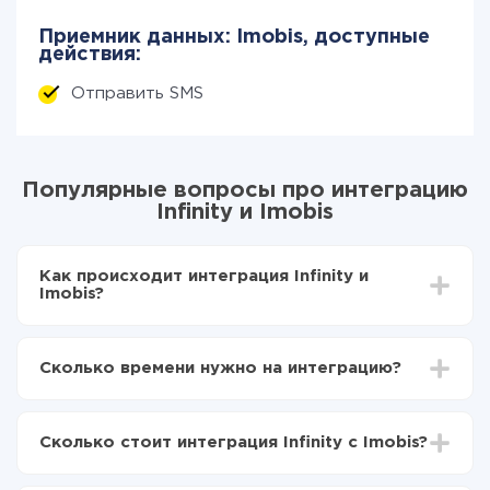
Приемник данных: Imobis, доступные
действия:
Отправить SMS
Популярные вопросы про интеграцию
Infinity и Imobis
Как происходит интеграция Infinity и
Imobis?
Для начала нужно
зарегистрироваться в ApiX-
Drive
Сколько времени нужно на интеграцию?
Выбираете какие данные передавать из Infinity в
Imobis
В зависимости от системы, с которой вы будете
Включаете автообновление
делать интеграцию, время настройки может
Теперь данные будут автоматически
Сколько стоит интеграция Infinity с Imobis?
отличаться и составлять от 5-ти до 30-минут. В
передаваться из Infinity в Imobis
среднем настройка занимает 10-15 минут.
За саму интеграцию ничего платить не нужно и на