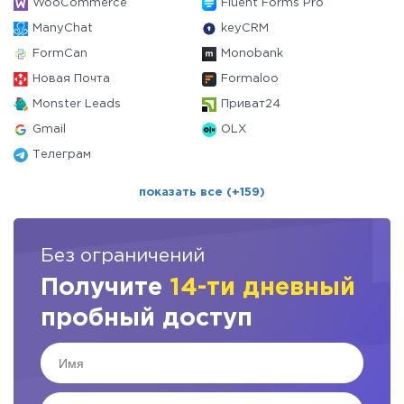
WooCommerce
Fluent Forms Pro
ManyChat
keyCRM
FormCan
Monobank
Новая Почта
Formaloo
Monster Leads
Приват24
Gmail
OLX
Телеграм
показать все (+159)
Без ограничений
Получите
14-ти дневный
пробный доступ