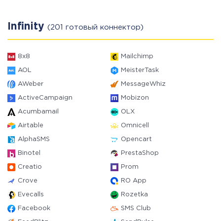
Infinity
(201 готовый коннектор)
8x8
Mailchimp
AOL
MeisterTask
AWeber
MessageWhiz
ActiveCampaign
Mobizon
Acumbamail
OLX
Airtable
Omnicell
AlphaSMS
Opencart
Binotel
PrestaShop
Creatio
Prom
Crove
RO App
Evecalls
Rozetka
Facebook
SMS Club