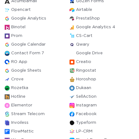
Acumbamail
GoZen Forms
Opencart
Airtable
Google Analytics
PrestaShop
Binotel
Google Analytics 4
Prom
CS-Cart
Google Calendar
Qwary
Contact Form 7
Google Drive
RO App
Creatio
Google Sheets
Ringostat
Crove
Horoshop
Rozetka
Dukaan
Hotline
SellAction
Elementor
Instagram
Stream Telecom
Facebook
Invoiless
Typeform
FlowMattic
LP-CRM