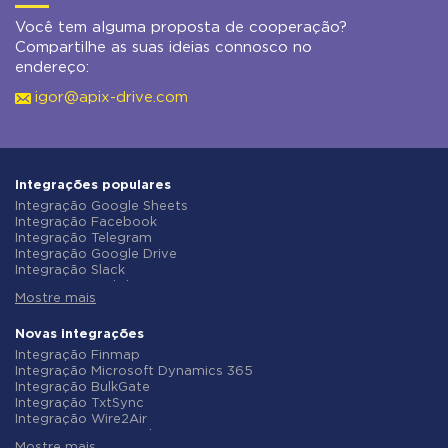
Você tem alguma proposta de cooperação?
Compartilhe as suas ideias connosco no
endereço:
igor@apix-drive.com
Integrações populares
Integração Google Sheets
Integração Facebook
Integração Telegram
Integração Google Drive
Integração Slack
Integração MailChimp
Mostre mais
Integração Gmail
Integração Trello
Integração ClickUp
Novas integrações
Integração Airtable
Integração Finmap
Integração Google Contacts
Integração Microsoft Dynamics 365
Integração OpenAI (ChatGPT)
Integração BulkGate
Integração Instagram
Integração TxtSync
Integração ActiveCampaign
Integração Wire2Air
Integração Typeform
Integração Corezoid
Integração Salesforce CRM
Mostre mais