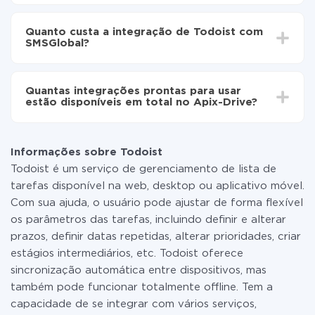
Ative a atualização automática
Dependendo do sistema com o qual você vai integrar,
Agora os dados serão transferidos
o tempo de configuração pode variar e estar entre 5 e
automaticamente de Todoist para SMSGlobal
Quanto custa a integração de Todoist com
30 minutos. Em média, a configuração leva de 10 a 15
SMSGlobal?
minutos.
Não é preciso pagar nada pela integração em si, e
todas as funcionalidades estão disponíveis em todas
Quantas integrações prontas para usar
as tarifas. Você paga apenas pela quantidade de
estão disponíveis em total no Apix-Drive?
dados que é realmente transferida de um de seus
sistemas para outro por meio do nosso serviço. Se
No momento, temos prontas para usar296 +
você tem uma pequena quantidade de dados por mês,
integrações, além de Todoist e SMSGlobal
pode usar com segurança um plano de tarifa gratuita
Informações sobre Todoist
ou mudar para um de pago, se necessário. Mais
Todoist é um serviço de gerenciamento de lista de
detalhes sobre
tarifas
.
tarefas disponível na web, desktop ou aplicativo móvel.
Com sua ajuda, o usuário pode ajustar de forma flexível
os parâmetros das tarefas, incluindo definir e alterar
prazos, definir datas repetidas, alterar prioridades, criar
estágios intermediários, etc. Todoist oferece
sincronização automática entre dispositivos, mas
também pode funcionar totalmente offline. Tem a
capacidade de se integrar com vários serviços,