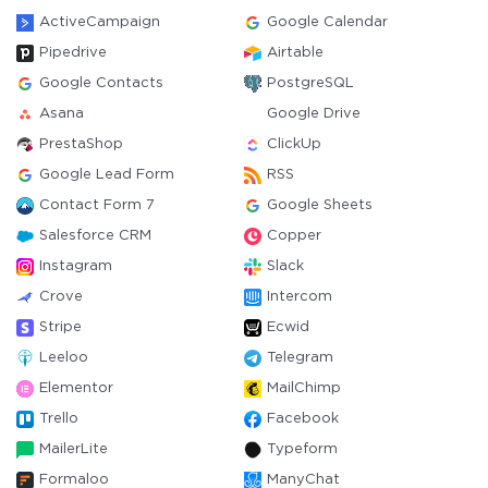
ActiveCampaign
Google Calendar
Pipedrive
Airtable
Google Contacts
PostgreSQL
Asana
Google Drive
PrestaShop
ClickUp
Google Lead Form
RSS
Contact Form 7
Google Sheets
Salesforce CRM
Copper
Instagram
Slack
Crove
Intercom
Stripe
Ecwid
Leeloo
Telegram
Elementor
MailChimp
Trello
Facebook
MailerLite
Typeform
Formaloo
ManyChat