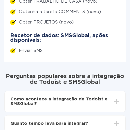
Obter TRABALHO DE CASA (novo)
Obtenha a tarefa COMMENTS (novo)
Obter PROJETOS (novo)
Recetor de dados: SMSGlobal, ações
disponíveis:
Enviar SMS
Perguntas populares sobre a integração
de Todoist e SMSGlobal
Como acontece a integração de Todoist e
SMSGlobal?
Para começar é preciso
registar-se no ApiX-Drive
Escolha quais dados transferir de Todoist para
Quanto tempo leva para integrar?
SMSGlobal