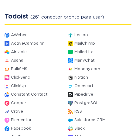
Todoist
(261 conector pronto para usar)
AWeber
Leeloo
ActiveCampaign
MailChimp
Airtable
MailerLite
Asana
ManyChat
BulkSMS
Monday.com
ClickSend
Notion
ClickUp
Opencart
Constant Contact
Pipedrive
Copper
PostgreSQL
Crove
RSS
Elementor
Salesforce CRM
Facebook
Slack