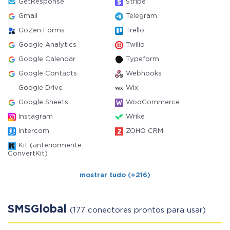
GetResponse
Stripe
Gmail
Telegram
GoZen Forms
Trello
Google Analytics
Twilio
Google Calendar
Typeform
Google Contacts
Webhooks
Google Drive
Wix
Google Sheets
WooCommerce
Instagram
Wrike
Intercom
ZOHO CRM
Kit (anteriormente
ConvertKit)
mostrar tudo (+216)
SMSGlobal
(177 conectores prontos para usar)