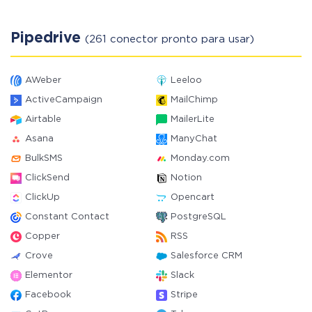
Pipedrive
(261 conector pronto para usar)
AWeber
Leeloo
ActiveCampaign
MailChimp
Airtable
MailerLite
Asana
ManyChat
BulkSMS
Monday.com
ClickSend
Notion
ClickUp
Opencart
Constant Contact
PostgreSQL
Copper
RSS
Crove
Salesforce CRM
Elementor
Slack
Facebook
Stripe