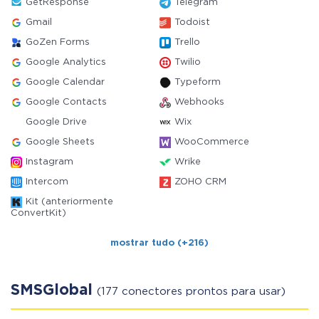
GetResponse
Telegram
Gmail
Todoist
GoZen Forms
Trello
Google Analytics
Twilio
Google Calendar
Typeform
Google Contacts
Webhooks
Google Drive
Wix
Google Sheets
WooCommerce
Instagram
Wrike
Intercom
ZOHO CRM
Kit (anteriormente
ConvertKit)
mostrar tudo (+216)
SMSGlobal
(177 conectores prontos para usar)