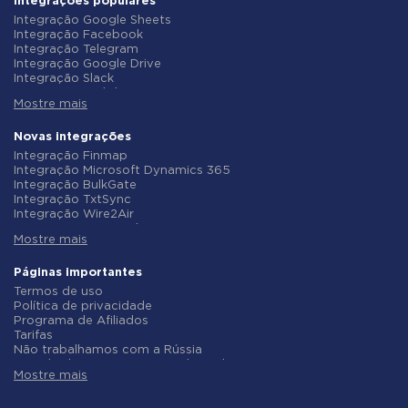
Integrações populares
Integração Google Sheets
Integração Facebook
Integração Telegram
Integração Google Drive
Integração Slack
Integração MailChimp
Mostre mais
Integração Gmail
Integração Trello
Integração ClickUp
Novas integrações
Integração Airtable
Integração Finmap
Integração Google Contacts
Integração Microsoft Dynamics 365
Integração OpenAI (ChatGPT)
Integração BulkGate
Integração Instagram
Integração TxtSync
Integração ActiveCampaign
Integração Wire2Air
Integração Typeform
Integração Corezoid
Integração Salesforce CRM
Mostre mais
Integração Infobip
Integração Monday.com
Integração Instasent
Integração Notion
Integração AtomPark
Páginas importantes
Integração Stripe
Integração TXTImpact
Termos de uso
Integração AWeber
Integração Campaign Monitor
Política de privacidade
Integração Asana
Integração CM.com
Programa de Afiliados
Integração ZOHO CRM
Integração D7 Networks
Tarifas
Integração Webhooks
Integração SMS.to
Não trabalhamos com a Rússia
Integração GetResponse
Integração SMSGlobal
Acordo de Processamento de Dados
Integração WooCommerce
Integração Textlocal
Mostre mais
Politica de reembolso
Integração Pipedrive
Integração ShoutOUT
Desenvolvimento individual
Integração Google Calendar
Integração Apifonica