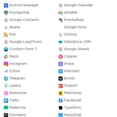
ActiveCampaign
Google Calendar
PostgreSQL
Airtable
Google Contacts
PrestaShop
Asana
Google Drive
RSS
ClickUp
Google Lead Form
Salesforce CRM
Contact Form 7
Google Sheets
Slack
Copper
Instagram
Stripe
Crove
Intercom
Telegram
Ecwid
Leeloo
Todoist
Elementor
MailChimp
Trello
Facebook
MailerLite
Typeform
Formaloo
ManyChat