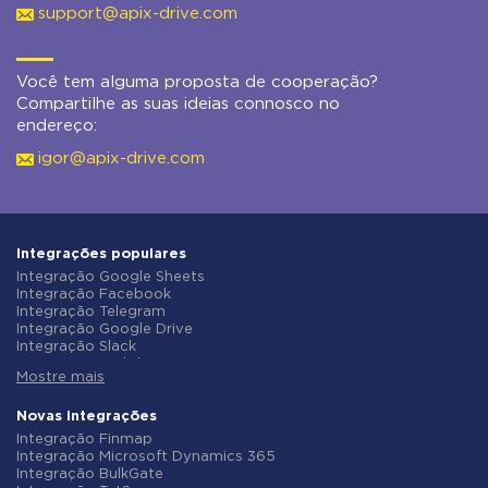
support@apix-drive.com
Você tem alguma proposta de cooperação?
Compartilhe as suas ideias connosco no
endereço:
igor@apix-drive.com
Integrações populares
Integração Google Sheets
Integração Facebook
Integração Telegram
Integração Google Drive
Integração Slack
Integração MailChimp
Mostre mais
Integração Gmail
Integração Trello
Integração ClickUp
Novas integrações
Integração Airtable
Integração Finmap
Integração Google Contacts
Integração Microsoft Dynamics 365
Integração OpenAI (ChatGPT)
Integração BulkGate
Integração Instagram