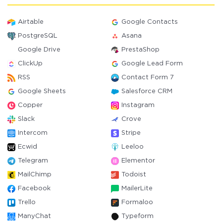
Airtable
Google Contacts
PostgreSQL
Asana
Google Drive
PrestaShop
ClickUp
Google Lead Form
RSS
Contact Form 7
Google Sheets
Salesforce CRM
Copper
Instagram
Slack
Crove
Intercom
Stripe
Ecwid
Leeloo
Telegram
Elementor
MailChimp
Todoist
Facebook
MailerLite
Trello
Formaloo
ManyChat
Typeform