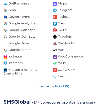
GetResponse
Stripe
Gmail
Telegram
GoZen Forms
Todoist
Google Analytics
Trello
Google Calendar
Twilio
Google Contacts
Typeform
Google Drive
Webhooks
Google Sheets
Wix
Instagram
WooCommerce
Intercom
Wrike
Kit (anteriormente
ZOHO CRM
ConvertKit)
Leeloo
mostrar tudo (+216)
SMSGlobal
(177 conectores prontos para usar)