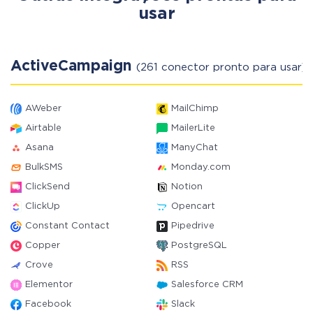
usar
ActiveCampaign
(261 conector pronto para usar)
AWeber
MailChimp
Airtable
MailerLite
Asana
ManyChat
BulkSMS
Monday.com
ClickSend
Notion
ClickUp
Opencart
Constant Contact
Pipedrive
Copper
PostgreSQL
Crove
RSS
Elementor
Salesforce CRM
Facebook
Slack