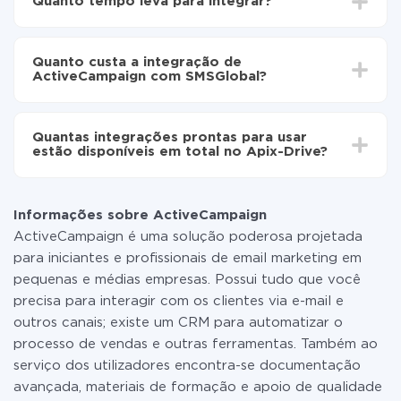
Quanto tempo leva para integrar?
para SMSGlobal
Ative a atualização automática
Dependendo do sistema com o qual você vai integrar,
Agora os dados serão transferidos
o tempo de configuração pode variar e estar entre 5 e
automaticamente de ActiveCampaign para
Quanto custa a integração de
30 minutos. Em média, a configuração leva de 10 a 15
SMSGlobal
ActiveCampaign com SMSGlobal?
minutos.
Não é preciso pagar nada pela integração em si, e
todas as funcionalidades estão disponíveis em todas
Quantas integrações prontas para usar
as tarifas. Você paga apenas pela quantidade de
estão disponíveis em total no Apix-Drive?
dados que é realmente transferida de um de seus
sistemas para outro por meio do nosso serviço. Se
No momento, temos prontas para usar296 +
você tem uma pequena quantidade de dados por mês,
integrações, além de ActiveCampaign e SMSGlobal
pode usar com segurança um plano de tarifa gratuita
Informações sobre ActiveCampaign
ou mudar para um de pago, se necessário. Mais
ActiveCampaign é uma solução poderosa projetada
detalhes sobre
tarifas
.
para iniciantes e profissionais de email marketing em
pequenas e médias empresas. Possui tudo que você
precisa para interagir com os clientes via e-mail e
outros canais; existe um CRM para automatizar o
processo de vendas e outras ferramentas. Também ao
serviço dos utilizadores encontra-se documentação
avançada, materiais de formação e apoio de qualidade