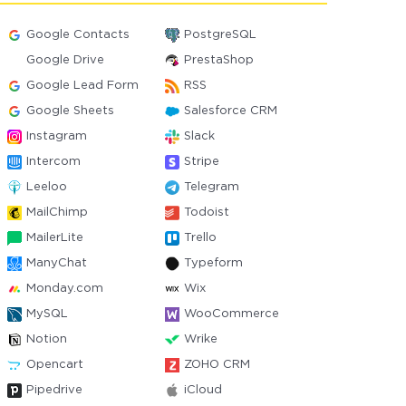
Google Contacts
PostgreSQL
Google Drive
PrestaShop
Google Lead Form
RSS
Google Sheets
Salesforce CRM
Instagram
Slack
Intercom
Stripe
Leeloo
Telegram
MailChimp
Todoist
MailerLite
Trello
ManyChat
Typeform
Monday.com
Wix
MySQL
WooCommerce
Notion
Wrike
Opencart
ZOHO CRM
Pipedrive
iCloud