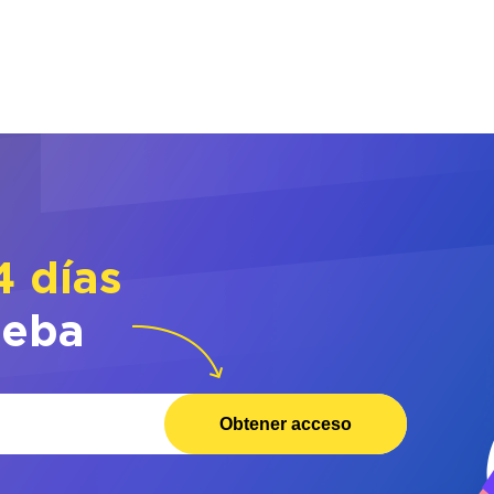
4 días
ueba
Obtener acceso