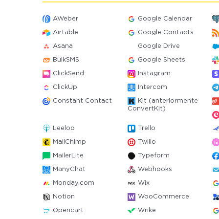
AWeber
Google Calendar
Airtable
Google Contacts
Asana
Google Drive
BulkSMS
Google Sheets
ClickSend
Instagram
ClickUp
Intercom
Constant Contact
Kit (anteriormente
ConvertKit)
Leeloo
Trello
MailChimp
Twilio
MailerLite
Typeform
ManyChat
Webhooks
Monday.com
Wix
Notion
WooCommerce
Opencart
Wrike