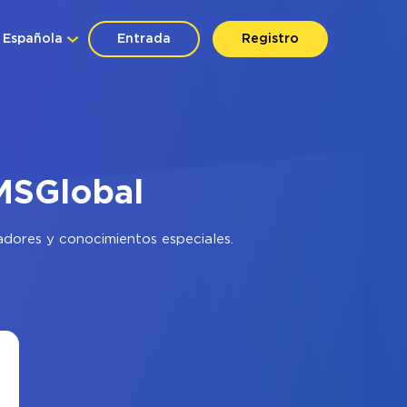
Española
Entrada
Registro
MSGlobal
adores y conocimientos especiales.