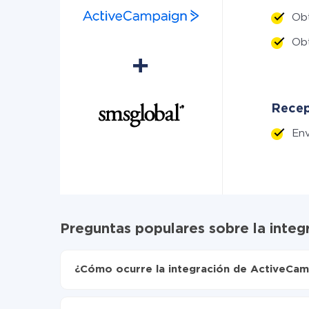
Ob
Ob
Recep
Env
Preguntas populares sobre la inte
¿Cómo ocurre la integración de ActiveCam
Para empezar es necesario
registrarse en Api
Elija qué datos transferir de ActiveCampaign 