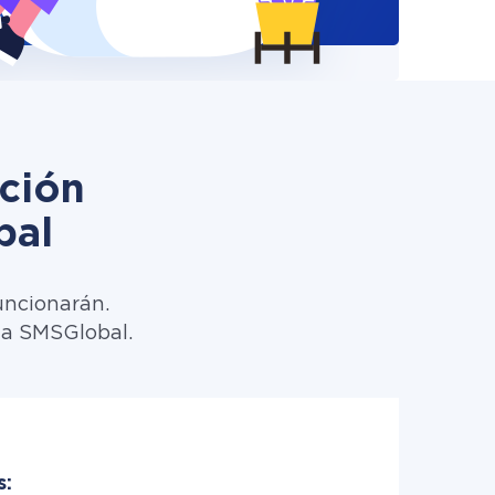
ción
bal
uncionarán.
 a SMSGlobal.
s: