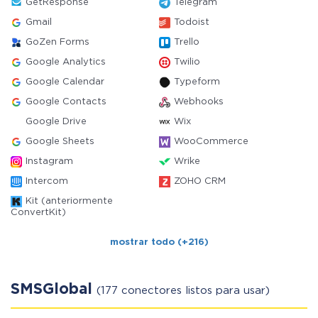
GetResponse
Telegram
Gmail
Todoist
GoZen Forms
Trello
Google Analytics
Twilio
Google Calendar
Typeform
Google Contacts
Webhooks
Google Drive
Wix
Google Sheets
WooCommerce
Instagram
Wrike
Intercom
ZOHO CRM
Kit (anteriormente
ConvertKit)
mostrar todo (+216)
SMSGlobal
(177 conectores listos para usar)