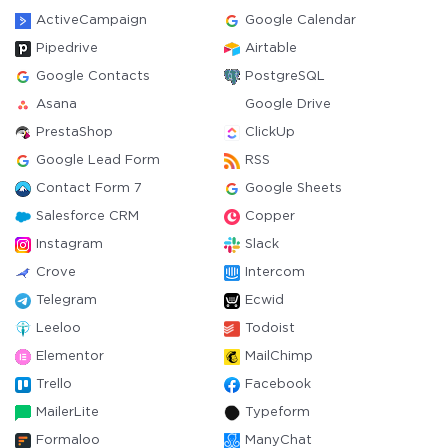
ActiveCampaign
Google Calendar
Pipedrive
Airtable
Google Contacts
PostgreSQL
Asana
Google Drive
PrestaShop
ClickUp
Google Lead Form
RSS
Contact Form 7
Google Sheets
Salesforce CRM
Copper
Instagram
Slack
Crove
Intercom
Telegram
Ecwid
Leeloo
Todoist
Elementor
MailChimp
Trello
Facebook
MailerLite
Typeform
Formaloo
ManyChat