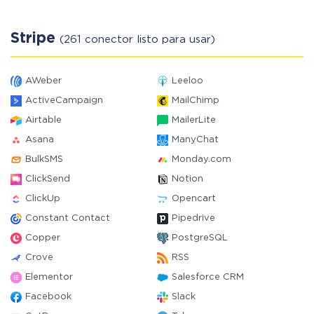
Stripe
(261 conector listo para usar)
AWeber
Leeloo
ActiveCampaign
MailChimp
Airtable
MailerLite
Asana
ManyChat
BulkSMS
Monday.com
ClickSend
Notion
ClickUp
Opencart
Constant Contact
Pipedrive
Copper
PostgreSQL
Crove
RSS
Elementor
Salesforce CRM
Facebook
Slack