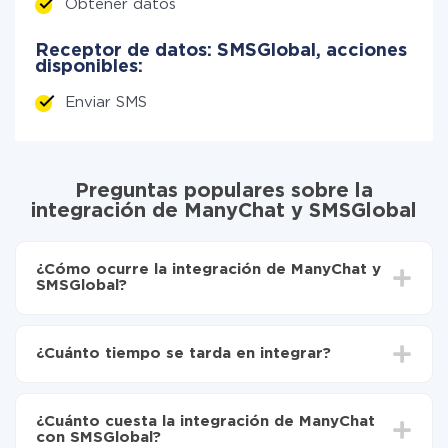
Obtener datos
Receptor de datos: SMSGlobal, acciones
disponibles:
Enviar SMS
Preguntas populares sobre la
integración de ManyChat y SMSGlobal
¿Cómo ocurre la integración de ManyChat y
SMSGlobal?
Para empezar es necesario
registrarse en ApiX-
Drive
¿Cuánto tiempo se tarda en integrar?
Elija qué datos transferir de ManyChat a SMSGlobal
Active la actualización automática
Dependiendo del sistema con el que usted hará la
Ahora los datos se transferirán automáticamente
integración, el tiempo de configuración puede variar y
de ManyChat a SMSGlobal
¿Cuánto cuesta la integración de ManyChat
oscilar entre 5 y 30 minutos. En promedio, la
con SMSGlobal?
configuración tarda entre 10 y 15 minutos.