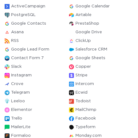
ActiveCampaign
Google Calendar
PostgreSQL
Airtable
Google Contacts
PrestaShop
Asana
Google Drive
RSS
ClickUp
Google Lead Form
Salesforce CRM
Contact Form 7
Google Sheets
Slack
Copper
Instagram
Stripe
Crove
Intercom
Telegram
Ecwid
Leeloo
Todoist
Elementor
MailChimp
Trello
Facebook
MailerLite
Typeform
Formaloo
Monday.com