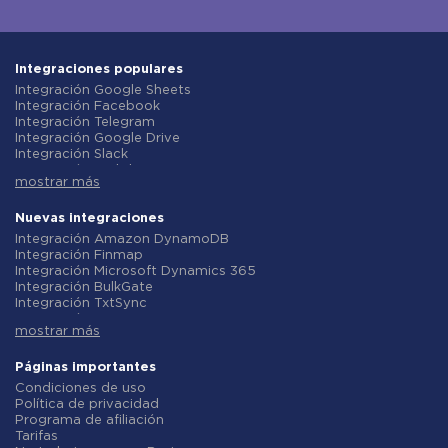
Integraciones populares
Integración Google Sheets
Integración Facebook
Integración Telegram
Integración Google Drive
Integración Slack
Integración MailChimp
mostrar más
Integración Gmail
Integración Trello
Integración ClickUp
Nuevas integraciones
Integración Airtable
Integración Amazon DynamoDB
Integración Google Contacts
Integración Finmap
Integración OpenAI (ChatGPT)
Integración Microsoft Dynamics 365
Integración Instagram
Integración BulkGate
Integración ActiveCampaign
Integración TxtSync
Integración Typeform
Integración Wire2Air
Integración Salesforce CRM
mostrar más
Integración Corezoid
Integración Monday.com
Integración Infobip
Integración Notion
Integración Instasent
Páginas importantes
Integración Stripe
Integración AtomPark
Condiciones de uso
Integración AWeber
Integración TXTImpact
Política de privacidad
Integración Asana
Integración Campaign Monitor
Programa de afiliación
Integración ZOHO CRM
Integración CM.com
Tarifas
Integración Webhooks
Integración D7 Networks