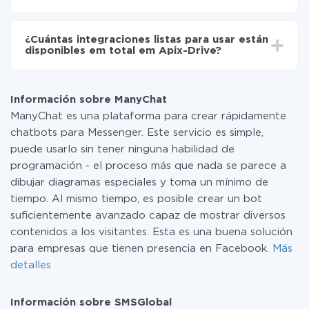
No es necesario pagar nada por la integración en sí, y
toda las funcionalidades están disponibles en todas las
¿Cuántas integraciones listas para usar están
tarifas. Usted solo paga por la cantidad de datos que
disponibles em total em Apix-Drive?
realmente se transfieren de uno de sus sistemas a otro
a través de nuestro servicio. Si usted tiene una
Por el momento, tenemos listas para usar296 +
pequeña cantidad de datos por mes, puede usar de
integraciones además de ManyChat y SMSGlobal
manera segura un plan de tarifa gratuita o cambiar a
Información sobre ManyChat
uno de pago, si es necesario. Más detalles sobre
ManyChat es una plataforma para crear rápidamente
tarifas
.
chatbots para Messenger. Este servicio es simple,
puede usarlo sin tener ninguna habilidad de
programación - el proceso más que nada se parece a
dibujar diagramas especiales y toma un mínimo de
tiempo. Al mismo tiempo, es posible crear un bot
suficientemente avanzado capaz de mostrar diversos
contenidos a los visitantes. Esta es una buena solución
para empresas que tienen presencia en Facebook.
Más
detalles
Información sobre SMSGlobal