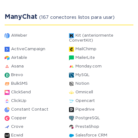
ManyChat
(167 conectores listos para usar)
AWeber
Kit (anteriormente
ConvertKit)
ActiveCampaign
MailChimp
Airtable
MailerLite
Asana
Monday.com
Brevo
MySQL
BulkSMS
Notion
ClickSend
Omnicell
ClickUp
Opencart
Constant Contact
Pipedrive
Copper
PostgreSQL
Crove
PrestaShop
Ecwid
Salesforce CRM