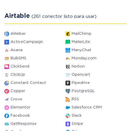
Airtable
(261 conector listo para usar)
AWeber
MailChimp
ActiveCampaign
MailerLite
Asana
ManyChat
BulkSMS
Monday.com
ClickSend
Notion
ClickUp
Opencart
Constant Contact
Pipedrive
Copper
PostgreSQL
Crove
RSS
Elementor
Salesforce CRM
Facebook
Slack
GetResponse
Stripe