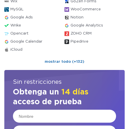
Wix
GoZen Forms
MySQL
WooCommerce
Google Ads
Notion
Wrike
Google Analytics
Opencart
ZOHO CRM
Google Calendar
Pipedrive
iCloud
mostrar todo (+132)
Sin restricciones
Obtenga un
14 días
acceso de prueba