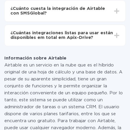
Ahora los datos se transferirán automáticamente
integración, el tiempo de configuración puede variar y
de Airtable a SMSGlobal
¿Cuánto cuesta la integración de Airtable
oscilar entre 5 y 30 minutos. En promedio, la
con SMSGlobal?
configuración tarda entre 10 y 15 minutos.
No es necesario pagar nada por la integración en sí, y
toda las funcionalidades están disponibles en todas las
¿Cuántas integraciones listas para usar están
tarifas. Usted solo paga por la cantidad de datos que
disponibles em total em Apix-Drive?
realmente se transfieren de uno de sus sistemas a otro
a través de nuestro servicio. Si usted tiene una
Por el momento, tenemos listas para usar296 +
pequeña cantidad de datos por mes, puede usar de
integraciones además de Airtable y SMSGlobal
manera segura un plan de tarifa gratuita o cambiar a
Información sobre Airtable
uno de pago, si es necesario. Más detalles sobre
Airtable es un servicio en la nube que es el híbrido
tarifas
.
original de una hoja de cálculo y una base de datos. A
pesar de su aparente simplicidad, tiene un gran
conjunto de funciones y le permite organizar la
interacción conveniente de un equipo pequeño. Por lo
tanto, este sistema se puede utilizar como un
administrador de tareas o un sistema CRM. El usuario
dispone de varios planes tarifarios, entre los que se
encuentra uno gratuito. Para trabajar con Airtable,
puede usar cualquier navegador moderno. Además, la