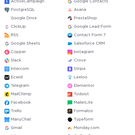
ActiveCampaign
Google Contacts
PostgreSQL
Asana
Google Drive
PrestaShop
ClickUp
Google Lead Form
RSS
Contact Form 7
Google Sheets
Salesforce CRM
Copper
Instagram
Slack
Crove
Intercom
Stripe
Ecwid
Leeloo
Telegram
Elementor
MailChimp
Todoist
Facebook
MailerLite
Trello
Formaloo
ManyChat
Typeform
Gmail
Monday.com