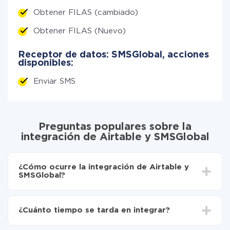
Obtener FILAS (cambiado)
Obtener FILAS (Nuevo)
Receptor de datos: SMSGlobal, acciones
disponibles:
Enviar SMS
Preguntas populares sobre la
integración de Airtable y SMSGlobal
¿Cómo ocurre la integración de Airtable y
SMSGlobal?
Para empezar es necesario
registrarse en ApiX-
Drive
¿Cuánto tiempo se tarda en integrar?
Elija qué datos transferir de Airtable a SMSGlobal
Active la actualización automática
Dependiendo del sistema con el que usted hará la