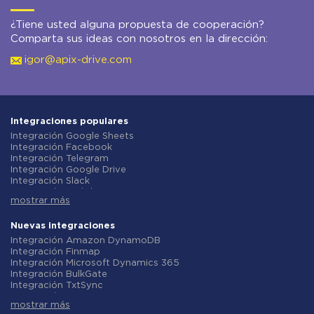
¿Tiene usted alguna propuesta de cooperación?
Comparta sus ideas con nosotros en la dirección:
igor@apix-drive.com
Integraciones populares
Integración Google Sheets
Integración Facebook
Integración Telegram
Integración Google Drive
Integración Slack
Integración MailChimp
mostrar más
Integración Gmail
Integración Trello
Integración ClickUp
Nuevas integraciones
Integración Airtable
Integración Amazon DynamoDB
Integración Google Contacts
Integración Finmap
Integración OpenAI (ChatGPT)
Integración Microsoft Dynamics 365
Integración Instagram
Integración BulkGate
Integración ActiveCampaign
Integración TxtSync
Integración Typeform
Integración Wire2Air
Integración Salesforce CRM
mostrar más
Integración Corezoid