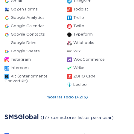
Gmail
Telegram
GoZen Forms
Todoist
Google Analytics
Trello
Google Calendar
Twilio
Google Contacts
Typeform
Google Drive
Webhooks
Google Sheets
Wix
Instagram
WooCommerce
Intercom
Wrike
Kit (anteriormente
ZOHO CRM
ConvertKit)
Leeloo
mostrar todo (+216)
SMSGlobal
(177 conectores listos para usar)