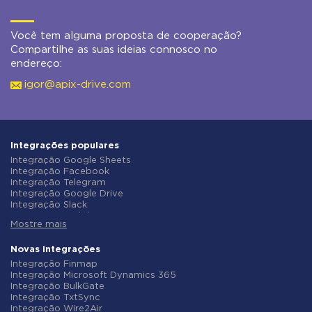
Você tem alguma proposta de cooperação?
Compartilhe as suas ideias connosco no
endereço:
igor@apix-drive.com
Integrações populares
Integração Google Sheets
Integração Facebook
Integração Telegram
Integração Google Drive
Integração Slack
Integração MailChimp
Mostre mais
Integração Gmail
Integração Trello
Integração ClickUp
Novas integrações
Integração Airtable
Integração Finmap
Integração Google Contacts
Integração Microsoft Dynamics 365
Integração OpenAI (ChatGPT)
Integração BulkGate
Integração Instagram
Integração TxtSync
Integração ActiveCampaign
Integração Wire2Air