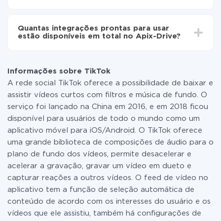
Não é preciso pagar nada pela integração em si, e
todas as funcionalidades estão disponíveis em todas
Quantas integrações prontas para usar
as tarifas. Você paga apenas pela quantidade de
estão disponíveis em total no Apix-Drive?
dados que é realmente transferida de um de seus
sistemas para outro por meio do nosso serviço. Se
No momento, temos prontas para usar296 +
você tem uma pequena quantidade de dados por mês,
integrações, além de TikTok e Wire2Air
pode usar com segurança um plano de tarifa gratuita
Informações sobre TikTok
ou mudar para um de pago, se necessário. Mais
A rede social TikTok oferece a possibilidade de baixar e
detalhes sobre
tarifas
.
assistir vídeos curtos com filtros e música de fundo. O
serviço foi lançado na China em 2016, e em 2018 ficou
disponível para usuários de todo o mundo como um
aplicativo móvel para iOS/Android. O TikTok oferece
uma grande biblioteca de composições de áudio para o
plano de fundo dos vídeos, permite desacelerar e
acelerar a gravação, gravar um vídeo em dueto e
capturar reações a outros vídeos. O feed de vídeo no
aplicativo tem a função de seleção automática de
conteúdo de acordo com os interesses do usuário e os
vídeos que ele assistiu, também há configurações de