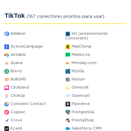
TikTok
(167 conectores prontos para usar)
AWeber
Kit (anteriormente
ConvertKit)
ActiveCampaign
MailChimp
Airtable
MailerLite
Asana
Monday.com
Brevo
MySQL
BulkSMS
Notion
ClickSend
Omnicell
ClickUp
Opencart
Constant Contact
Pipedrive
Copper
PostgreSQL
Crove
PrestaShop
Ecwid
Salesforce CRM