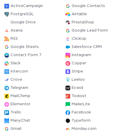
ActiveCampaign
Google Contacts
PostgreSQL
Airtable
Google Drive
PrestaShop
Asana
Google Lead Form
RSS
ClickUp
Google Sheets
Salesforce CRM
Contact Form 7
Instagram
Slack
Copper
Intercom
Stripe
Crove
Leeloo
Telegram
Ecwid
MailChimp
Todoist
Elementor
MailerLite
Trello
Facebook
ManyChat
Typeform
Gmail
Monday.com