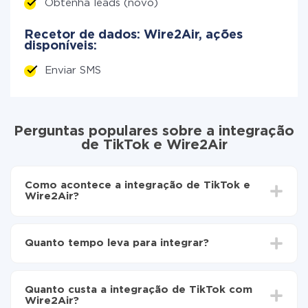
Obtenha leads (novo)
Recetor de dados: Wire2Air, ações
disponíveis:
Enviar SMS
Perguntas populares sobre a integração
de TikTok e Wire2Air
Como acontece a integração de TikTok e
Wire2Air?
Para começar é preciso
registar-se no ApiX-Drive
Escolha quais dados transferir de TikTok para
Quanto tempo leva para integrar?
Wire2Air
Ative a atualização automática
Dependendo do sistema com o qual você vai integrar,
Agora os dados serão transferidos
o tempo de configuração pode variar e estar entre 5 e
automaticamente de TikTok para Wire2Air
Quanto custa a integração de TikTok com
30 minutos. Em média, a configuração leva de 10 a 15
Wire2Air?
minutos.