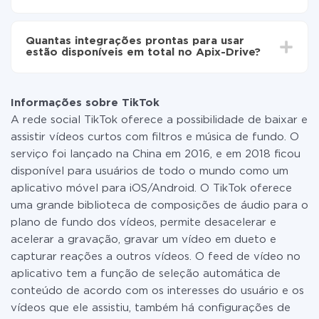
Não é preciso pagar nada pela integração em si, e
todas as funcionalidades estão disponíveis em todas
Quantas integrações prontas para usar
as tarifas. Você paga apenas pela quantidade de
estão disponíveis em total no Apix-Drive?
dados que é realmente transferida de um de seus
sistemas para outro por meio do nosso serviço. Se
No momento, temos prontas para usar296 +
você tem uma pequena quantidade de dados por mês,
integrações, além de TikTok e BulkSMS
pode usar com segurança um plano de tarifa gratuita
Informações sobre TikTok
ou mudar para um de pago, se necessário. Mais
A rede social TikTok oferece a possibilidade de baixar e
detalhes sobre
tarifas
.
assistir vídeos curtos com filtros e música de fundo. O
serviço foi lançado na China em 2016, e em 2018 ficou
disponível para usuários de todo o mundo como um
aplicativo móvel para iOS/Android. O TikTok oferece
uma grande biblioteca de composições de áudio para o
plano de fundo dos vídeos, permite desacelerar e
acelerar a gravação, gravar um vídeo em dueto e
capturar reações a outros vídeos. O feed de vídeo no
aplicativo tem a função de seleção automática de
conteúdo de acordo com os interesses do usuário e os
vídeos que ele assistiu, também há configurações de