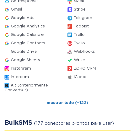
GetResponse
Slack
Gmail
Stripe
Google Ads
Telegram
Google Analytics
Todoist
Google Calendar
Trello
Google Contacts
Twilio
Google Drive
Webhooks
Google Sheets
Wrike
Instagram
ZOHO CRM
Intercom
iCloud
Kit (anteriormente
ConvertKit)
mostrar tudo (+122)
BulkSMS
(177 conectores prontos para usar)