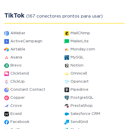
TikTok
(167 conectores prontos para usar)
AWeber
MailChimp
ActiveCampaign
MailerLite
Airtable
Monday.com
Asana
MySQL
Brevo
Notion
ClickSend
Omnicell
ClickUp
Opencart
Constant Contact
Pipedrive
Copper
PostgreSQL
Crove
PrestaShop
Ecwid
Salesforce CRM
Facebook
SendGrid