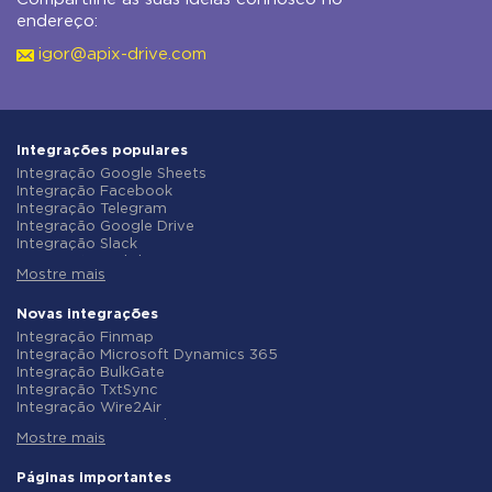
endereço:
igor@apix-drive.com
Integrações populares
Integração Google Sheets
Integração Facebook
Integração Telegram
Integração Google Drive
Integração Slack
Integração MailChimp
Mostre mais
Integração Gmail
Integração Trello
Integração ClickUp
Novas integrações
Integração Airtable
Integração Finmap
Integração Google Contacts
Integração Microsoft Dynamics 365
Integração OpenAI (ChatGPT)
Integração BulkGate
Integração Instagram
Integração TxtSync
Integração ActiveCampaign
Integração Wire2Air
Integração Typeform
Integração Corezoid
Integração Salesforce CRM
Mostre mais
Integração Infobip
Integração Monday.com
Integração Instasent
Integração Notion
Integração AtomPark
Páginas importantes
Integração Stripe