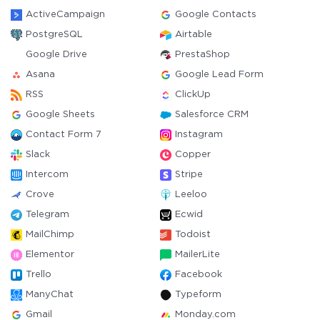
ActiveCampaign
Google Contacts
PostgreSQL
Airtable
Google Drive
PrestaShop
Asana
Google Lead Form
RSS
ClickUp
Google Sheets
Salesforce CRM
Contact Form 7
Instagram
Slack
Copper
Intercom
Stripe
Crove
Leeloo
Telegram
Ecwid
MailChimp
Todoist
Elementor
MailerLite
Trello
Facebook
ManyChat
Typeform
Gmail
Monday.com