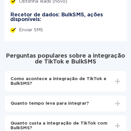
Obtenha leads (novo)
Recetor de dados: BulkSMS, ações
disponíveis:
Enviar SMS
Perguntas populares sobre a integração
de TikTok e BulkSMS
Como acontece a integração de TikTok e
BulkSMS?
Para começar é preciso
registar-se no ApiX-Drive
Escolha quais dados transferir de TikTok para
Quanto tempo leva para integrar?
BulkSMS
Ative a atualização automática
Dependendo do sistema com o qual você vai integrar,
Agora os dados serão transferidos
o tempo de configuração pode variar e estar entre 5 e
automaticamente de TikTok para BulkSMS
Quanto custa a integração de TikTok com
30 minutos. Em média, a configuração leva de 10 a 15
BulkSMS?
minutos.