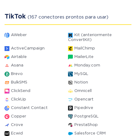
TikTok
(167 conectores prontos para usar)
AWeber
Kit (anteriormente
ConvertKit)
ActiveCampaign
MailChimp
Airtable
MailerLite
Asana
Monday.com
Brevo
MySQL
BulkSMS
Notion
ClickSend
Omnicell
ClickUp
Opencart
Constant Contact
Pipedrive
Copper
PostgreSQL
Crove
PrestaShop
Ecwid
Salesforce CRM