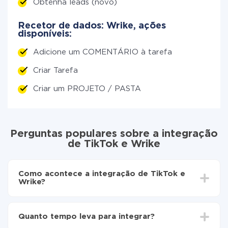
Obtenha leads (novo)
Recetor de dados: Wrike, ações
disponíveis:
Adicione um COMENTÁRIO à tarefa
Criar Tarefa
Criar um PROJETO / PASTA
Perguntas populares sobre a integração
de TikTok e Wrike
Como acontece a integração de TikTok e
Wrike?
Para começar é preciso
registar-se no ApiX-Drive
Escolha quais dados transferir de TikTok para Wrike
Quanto tempo leva para integrar?
Ative a atualização automática