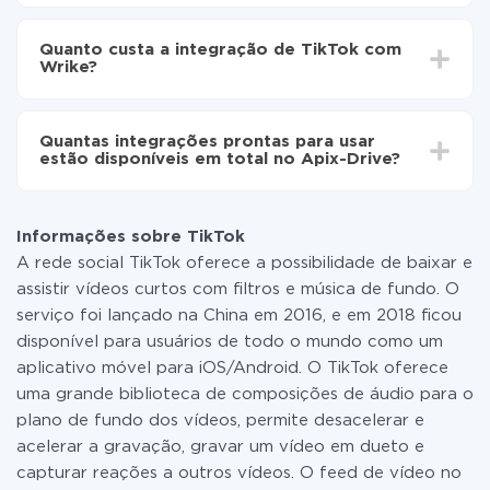
Agora os dados serão transferidos
Dependendo do sistema com o qual você vai integrar,
automaticamente de TikTok para Wrike
o tempo de configuração pode variar e estar entre 5 e
Quanto custa a integração de TikTok com
30 minutos. Em média, a configuração leva de 10 a 15
Wrike?
minutos.
Não é preciso pagar nada pela integração em si, e
todas as funcionalidades estão disponíveis em todas
Quantas integrações prontas para usar
as tarifas. Você paga apenas pela quantidade de
estão disponíveis em total no Apix-Drive?
dados que é realmente transferida de um de seus
sistemas para outro por meio do nosso serviço. Se
No momento, temos prontas para usar296 +
você tem uma pequena quantidade de dados por mês,
integrações, além de TikTok e Wrike
pode usar com segurança um plano de tarifa gratuita
Informações sobre TikTok
ou mudar para um de pago, se necessário. Mais
A rede social TikTok oferece a possibilidade de baixar e
detalhes sobre
tarifas
.
assistir vídeos curtos com filtros e música de fundo. O
serviço foi lançado na China em 2016, e em 2018 ficou
disponível para usuários de todo o mundo como um
aplicativo móvel para iOS/Android. O TikTok oferece
uma grande biblioteca de composições de áudio para o
plano de fundo dos vídeos, permite desacelerar e
acelerar a gravação, gravar um vídeo em dueto e
capturar reações a outros vídeos. O feed de vídeo no