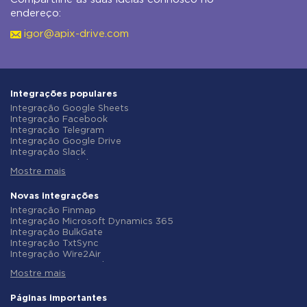
endereço:
igor@apix-drive.com
Integrações populares
Integração Google Sheets
Integração Facebook
Integração Telegram
Integração Google Drive
Integração Slack
Integração MailChimp
Mostre mais
Integração Gmail
Integração Trello
Integração ClickUp
Novas integrações
Integração Airtable
Integração Finmap
Integração Google Contacts
Integração Microsoft Dynamics 365
Integração OpenAI (ChatGPT)
Integração BulkGate
Integração Instagram
Integração TxtSync
Integração ActiveCampaign
Integração Wire2Air
Integração Typeform
Integração Corezoid
Integração Salesforce CRM
Mostre mais
Integração Infobip
Integração Monday.com
Integração Instasent
Integração Notion
Integração AtomPark
Páginas importantes
Integração Stripe