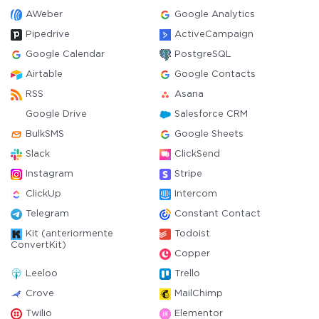
AWeber
Google Analytics
Pipedrive
ActiveCampaign
Google Calendar
PostgreSQL
Airtable
Google Contacts
RSS
Asana
Google Drive
Salesforce CRM
BulkSMS
Google Sheets
Slack
ClickSend
Instagram
Stripe
ClickUp
Intercom
Telegram
Constant Contact
Kit (anteriormente
Todoist
ConvertKit)
Copper
Leeloo
Trello
Crove
MailChimp
Twilio
Elementor