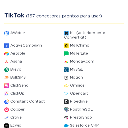
TikTok
(167 conectores prontos para usar)
AWeber
Kit (anteriormente
ConvertKit)
ActiveCampaign
MailChimp
Airtable
MailerLite
Asana
Monday.com
Brevo
MySQL
BulkSMS
Notion
ClickSend
Omnicell
ClickUp
Opencart
Constant Contact
Pipedrive
Copper
PostgreSQL
Crove
PrestaShop
Ecwid
Salesforce CRM