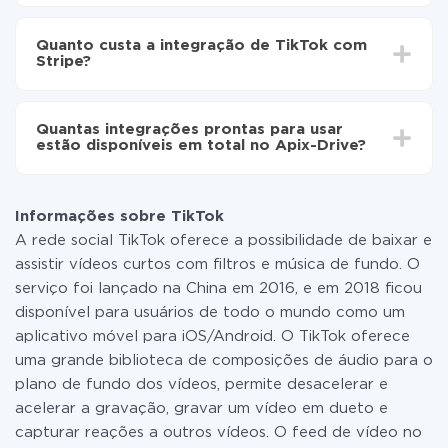
Agora os dados serão transferidos
Dependendo do sistema com o qual você vai integrar,
automaticamente de TikTok para Stripe
o tempo de configuração pode variar e estar entre 5 e
Quanto custa a integração de TikTok com
30 minutos. Em média, a configuração leva de 10 a 15
Stripe?
minutos.
Não é preciso pagar nada pela integração em si, e
todas as funcionalidades estão disponíveis em todas
Quantas integrações prontas para usar
as tarifas. Você paga apenas pela quantidade de
estão disponíveis em total no Apix-Drive?
dados que é realmente transferida de um de seus
sistemas para outro por meio do nosso serviço. Se
No momento, temos prontas para usar296 +
você tem uma pequena quantidade de dados por mês,
integrações, além de TikTok e Stripe
pode usar com segurança um plano de tarifa gratuita
Informações sobre TikTok
ou mudar para um de pago, se necessário. Mais
A rede social TikTok oferece a possibilidade de baixar e
detalhes sobre
tarifas
.
assistir vídeos curtos com filtros e música de fundo. O
serviço foi lançado na China em 2016, e em 2018 ficou
disponível para usuários de todo o mundo como um
aplicativo móvel para iOS/Android. O TikTok oferece
uma grande biblioteca de composições de áudio para o
plano de fundo dos vídeos, permite desacelerar e
acelerar a gravação, gravar um vídeo em dueto e
capturar reações a outros vídeos. O feed de vídeo no