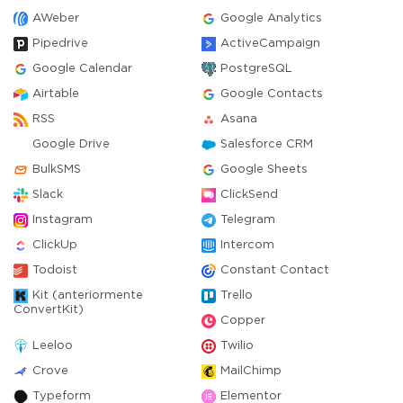
AWeber
Google Analytics
Pipedrive
ActiveCampaign
Google Calendar
PostgreSQL
Airtable
Google Contacts
RSS
Asana
Google Drive
Salesforce CRM
BulkSMS
Google Sheets
Slack
ClickSend
Instagram
Telegram
ClickUp
Intercom
Todoist
Constant Contact
Kit (anteriormente
Trello
ConvertKit)
Copper
Leeloo
Twilio
Crove
MailChimp
Typeform
Elementor