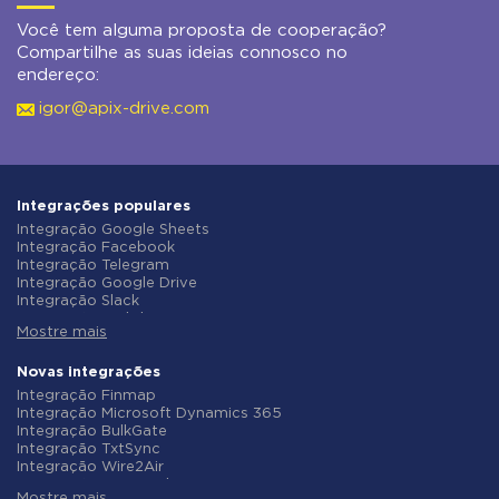
Você tem alguma proposta de cooperação?
Compartilhe as suas ideias connosco no
endereço:
igor@apix-drive.com
Integrações populares
Integração Google Sheets
Integração Facebook
Integração Telegram
Integração Google Drive
Integração Slack
Integração MailChimp
Mostre mais
Integração Gmail
Integração Trello
Integração ClickUp
Novas integrações
Integração Airtable
Integração Finmap
Integração Google Contacts
Integração Microsoft Dynamics 365
Integração OpenAI (ChatGPT)
Integração BulkGate
Integração Instagram
Integração TxtSync
Integração ActiveCampaign
Integração Wire2Air
Integração Typeform
Integração Corezoid
Integração Salesforce CRM
Mostre mais