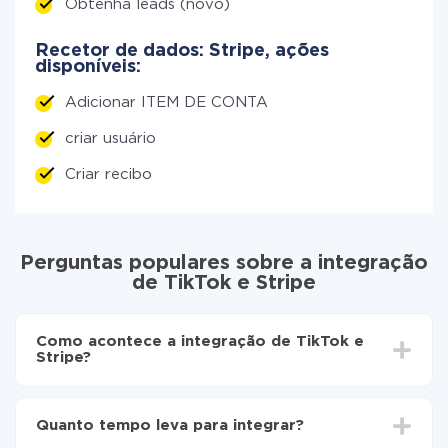
Obtenha leads (novo)
Recetor de dados: Stripe, ações
disponíveis:
Adicionar ITEM DE CONTA
criar usuário
Criar recibo
Perguntas populares sobre a integração
de TikTok e Stripe
Como acontece a integração de TikTok e
Stripe?
Para começar é preciso
registar-se no ApiX-Drive
Escolha quais dados transferir de TikTok para Stripe
Quanto tempo leva para integrar?
Ative a atualização automática