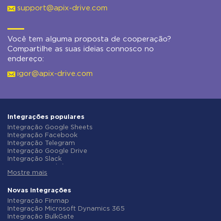
support@apix-drive.com
Você tem alguma proposta de cooperação?
Compartilhe as suas ideias connosco no
endereço:
igor@apix-drive.com
Integrações populares
Integração Google Sheets
Integração Facebook
Integração Telegram
Integração Google Drive
Integração Slack
Integração MailChimp
Mostre mais
Integração Gmail
Integração Trello
Integração ClickUp
Novas integrações
Integração Airtable
Integração Finmap
Integração Google Contacts
Integração Microsoft Dynamics 365
Integração OpenAI (ChatGPT)
Integração BulkGate