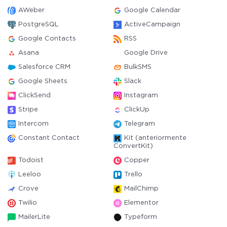
AWeber
Google Calendar
PostgreSQL
ActiveCampaign
Google Contacts
RSS
Asana
Google Drive
Salesforce CRM
BulkSMS
Google Sheets
Slack
ClickSend
Instagram
Stripe
ClickUp
Intercom
Telegram
Constant Contact
Kit (anteriormente
ConvertKit)
Todoist
Copper
Leeloo
Trello
Crove
MailChimp
Twilio
Elementor
MailerLite
Typeform