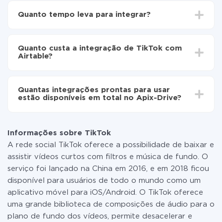
Escolha quais dados transferir de TikTok para
Quanto tempo leva para integrar?
Airtable
Ative a atualização automática
Dependendo do sistema com o qual você vai integrar,
Agora os dados serão transferidos
o tempo de configuração pode variar e estar entre 5 e
automaticamente de TikTok para Airtable
Quanto custa a integração de TikTok com
30 minutos. Em média, a configuração leva de 10 a 15
Airtable?
minutos.
Não é preciso pagar nada pela integração em si, e
todas as funcionalidades estão disponíveis em todas
Quantas integrações prontas para usar
as tarifas. Você paga apenas pela quantidade de
estão disponíveis em total no Apix-Drive?
dados que é realmente transferida de um de seus
sistemas para outro por meio do nosso serviço. Se
No momento, temos prontas para usar296 +
você tem uma pequena quantidade de dados por mês,
integrações, além de TikTok e Airtable
pode usar com segurança um plano de tarifa gratuita
Informações sobre TikTok
ou mudar para um de pago, se necessário. Mais
A rede social TikTok oferece a possibilidade de baixar e
detalhes sobre
tarifas
.
assistir vídeos curtos com filtros e música de fundo. O
serviço foi lançado na China em 2016, e em 2018 ficou
disponível para usuários de todo o mundo como um
aplicativo móvel para iOS/Android. O TikTok oferece
uma grande biblioteca de composições de áudio para o
plano de fundo dos vídeos, permite desacelerar e