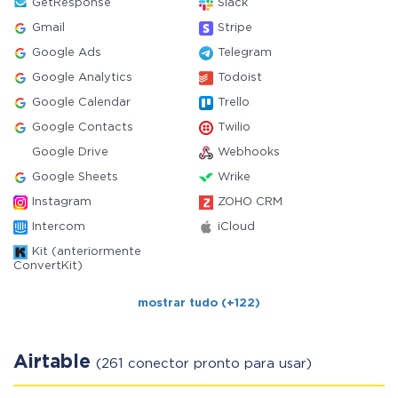
GetResponse
Slack
Gmail
Stripe
Google Ads
Telegram
Google Analytics
Todoist
Google Calendar
Trello
Google Contacts
Twilio
Google Drive
Webhooks
Google Sheets
Wrike
Instagram
ZOHO CRM
Intercom
iCloud
Kit (anteriormente
ConvertKit)
mostrar tudo (+122)
Airtable
(261 conector pronto para usar)