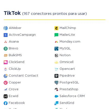
TikTok
(167 conectores prontos para usar)
AWeber
MailChimp
ActiveCampaign
MailerLite
Asana
Monday.com
Brevo
MySQL
BulkSMS
Notion
ClickSend
Omnicell
ClickUp
Opencart
Constant Contact
Pipedrive
Copper
PostgreSQL
Crove
PrestaShop
Ecwid
Salesforce CRM
Facebook
SendGrid