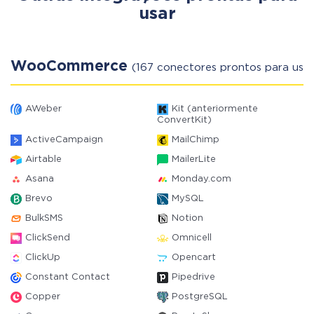
usar
WooCommerce
(167 conectores prontos para usar
AWeber
Kit (anteriormente
ConvertKit)
ActiveCampaign
MailChimp
Airtable
MailerLite
Asana
Monday.com
Brevo
MySQL
BulkSMS
Notion
ClickSend
Omnicell
ClickUp
Opencart
Constant Contact
Pipedrive
Copper
PostgreSQL