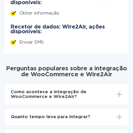
disponíveis:
Obter informação
Recetor de dados: Wire2Air, ações
disponíveis:
Enviar SMS
Perguntas populares sobre a integração
de WooCommerce e Wire2Air
Como acontece a integração de
WooCommerce e Wire2Air?
Para começar é preciso
registar-se no ApiX-Drive
Escolha quais dados transferir de WooCommerce
Quanto tempo leva para integrar?
para Wire2Air
Ative a atualização automática
Dependendo do sistema com o qual você vai integrar,
Agora os dados serão transferidos