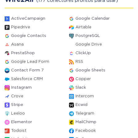
Wire2Air
(177 conectores prontos para usar)
ActiveCampaign
Google Calendar
Pipedrive
Airtable
Google Contacts
PostgreSQL
Asana
Google Drive
PrestaShop
ClickUp
Google Lead Form
RSS
Contact Form 7
Google Sheets
Salesforce CRM
Copper
Instagram
Slack
Crove
Intercom
Stripe
Ecwid
Leeloo
Telegram
Elementor
MailChimp
Todoist
Facebook