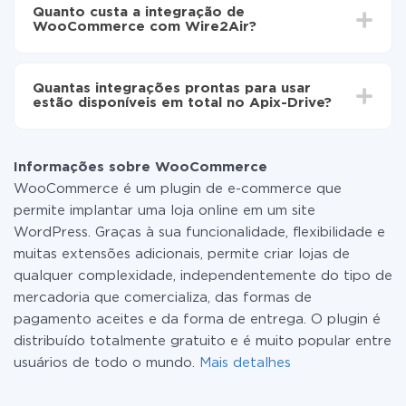
o tempo de configuração pode variar e estar entre 5 e
automaticamente de WooCommerce para Wire2Air
Quanto custa a integração de
30 minutos. Em média, a configuração leva de 10 a 15
WooCommerce com Wire2Air?
minutos.
Não é preciso pagar nada pela integração em si, e
todas as funcionalidades estão disponíveis em todas
Quantas integrações prontas para usar
as tarifas. Você paga apenas pela quantidade de
estão disponíveis em total no Apix-Drive?
dados que é realmente transferida de um de seus
sistemas para outro por meio do nosso serviço. Se
No momento, temos prontas para usar296 +
você tem uma pequena quantidade de dados por mês,
integrações, além de WooCommerce e Wire2Air
pode usar com segurança um plano de tarifa gratuita
Informações sobre WooCommerce
ou mudar para um de pago, se necessário. Mais
WooCommerce é um plugin de e-commerce que
detalhes sobre
tarifas
.
permite implantar uma loja online em um site
WordPress. Graças à sua funcionalidade, flexibilidade e
muitas extensões adicionais, permite criar lojas de
qualquer complexidade, independentemente do tipo de
mercadoria que comercializa, das formas de
pagamento aceites e da forma de entrega. O plugin é
distribuído totalmente gratuito e é muito popular entre
usuários de todo o mundo.
Mais detalhes