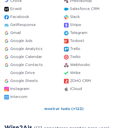
Crove
PrestaShop
Ecwid
Salesforce CRM
Facebook
Slack
GetResponse
Stripe
Gmail
Telegram
Google Ads
Todoist
Google Analytics
Trello
Google Calendar
Twilio
Google Contacts
Webhooks
Google Drive
Wrike
Google Sheets
ZOHO CRM
Instagram
iCloud
Intercom
mostrar tudo (+122)