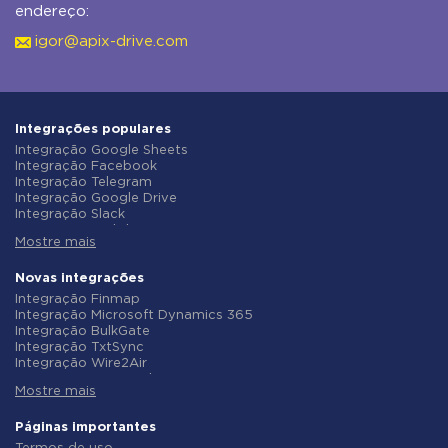
endereço:
igor@apix-drive.com
Integrações populares
Integração Google Sheets
Integração Facebook
Integração Telegram
Integração Google Drive
Integração Slack
Integração MailChimp
Mostre mais
Integração Gmail
Integração Trello
Integração ClickUp
Novas integrações
Integração Airtable
Integração Finmap
Integração Google Contacts
Integração Microsoft Dynamics 365
Integração OpenAI (ChatGPT)
Integração BulkGate
Integração Instagram
Integração TxtSync
Integração ActiveCampaign
Integração Wire2Air
Integração Typeform
Integração Corezoid
Integração Salesforce CRM
Mostre mais
Integração Infobip
Integração Monday.com
Integração Instasent
Integração Notion
Integração AtomPark
Páginas importantes
Integração Stripe
Integração TXTImpact