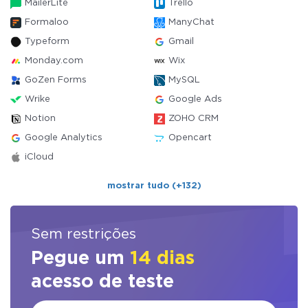
MailerLite
Trello
Formaloo
ManyChat
Typeform
Gmail
Monday.com
Wix
GoZen Forms
MySQL
Wrike
Google Ads
Notion
ZOHO CRM
Google Analytics
Opencart
iCloud
mostrar tudo (+132)
Sem restrições
Pegue um
14 dias
acesso de teste