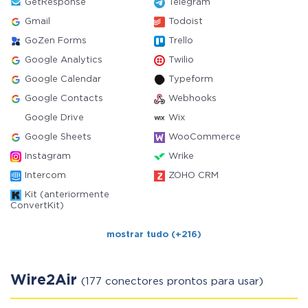
GetResponse
Telegram
Gmail
Todoist
GoZen Forms
Trello
Google Analytics
Twilio
Google Calendar
Typeform
Google Contacts
Webhooks
Google Drive
Wix
Google Sheets
WooCommerce
Instagram
Wrike
Intercom
ZOHO CRM
Kit (anteriormente
ConvertKit)
mostrar tudo (+216)
Wire2Air
(177 conectores prontos para usar)