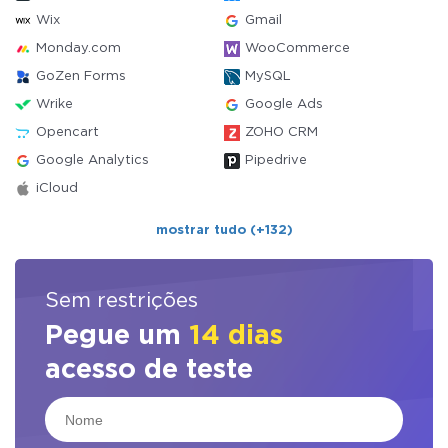
Wix
Gmail
Monday.com
WooCommerce
GoZen Forms
MySQL
Wrike
Google Ads
Opencart
ZOHO CRM
Google Analytics
Pipedrive
iCloud
mostrar tudo (+132)
Sem restrições
Pegue um
14 dias
acesso de teste