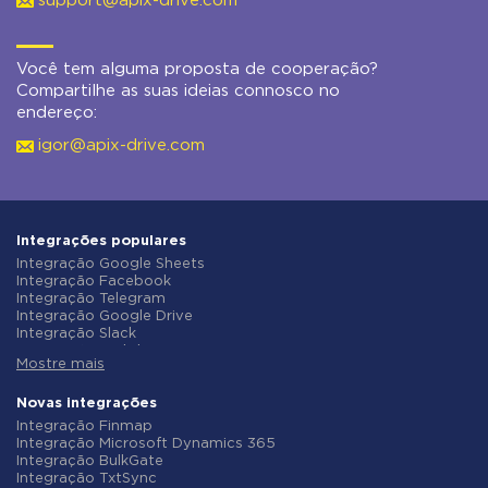
support@apix-drive.com
Você tem alguma proposta de cooperação?
Compartilhe as suas ideias connosco no
endereço:
igor@apix-drive.com
Integrações populares
Integração Google Sheets
Integração Facebook
Integração Telegram
Integração Google Drive
Integração Slack
Integração MailChimp
Mostre mais
Integração Gmail
Integração Trello
Integração ClickUp
Novas integrações
Integração Airtable
Integração Finmap
Integração Google Contacts
Integração Microsoft Dynamics 365
Integração OpenAI (ChatGPT)
Integração BulkGate
Integração Instagram
Integração TxtSync