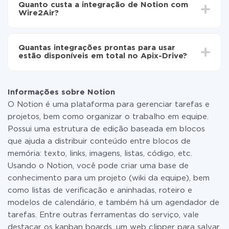
automaticamente de Notion para Wire2Air
Quanto custa a integração de Notion com
30 minutos. Em média, a configuração leva de 10 a 15
Wire2Air?
minutos.
Não é preciso pagar nada pela integração em si, e
todas as funcionalidades estão disponíveis em todas
Quantas integrações prontas para usar
as tarifas. Você paga apenas pela quantidade de
estão disponíveis em total no Apix-Drive?
dados que é realmente transferida de um de seus
sistemas para outro por meio do nosso serviço. Se
No momento, temos prontas para usar296 +
você tem uma pequena quantidade de dados por mês,
integrações, além de Notion e Wire2Air
pode usar com segurança um plano de tarifa gratuita
Informações sobre Notion
ou mudar para um de pago, se necessário. Mais
O Notion é uma plataforma para gerenciar tarefas e
detalhes sobre
tarifas
.
projetos, bem como organizar o trabalho em equipe.
Possui uma estrutura de edição baseada em blocos
que ajuda a distribuir conteúdo entre blocos de
memória: texto, links, imagens, listas, código, etc.
Usando o Notion, você pode criar uma base de
conhecimento para um projeto (wiki da equipe), bem
como listas de verificação e aninhadas, roteiro e
modelos de calendário, e também há um agendador de
tarefas. Entre outras ferramentas do serviço, vale
destacar os kanban boards, um web clipper para salvar