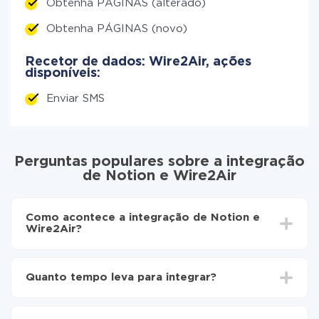
Obtenha PÁGINAS (alterado)
Obtenha PÁGINAS (novo)
Recetor de dados: Wire2Air, ações
disponíveis:
Enviar SMS
Perguntas populares sobre a integração
de Notion e Wire2Air
Como acontece a integração de Notion e
Wire2Air?
Para começar é preciso
registar-se no ApiX-Drive
Escolha quais dados transferir de Notion para
Quanto tempo leva para integrar?
Wire2Air
Ative a atualização automática
Dependendo do sistema com o qual você vai integrar,
Agora os dados serão transferidos
o tempo de configuração pode variar e estar entre 5 e