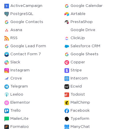
ActiveCampaign
Google Calendar
PostgreSQL
Airtable
Google Contacts
PrestaShop
Asana
Google Drive
RSS
ClickUp
Google Lead Form
Salesforce CRM
Contact Form 7
Google Sheets
Slack
Copper
Instagram
Stripe
Crove
Intercom
Telegram
Ecwid
Leeloo
Todoist
Elementor
MailChimp
Trello
Facebook
MailerLite
Typeform
Formaloo
ManyChat