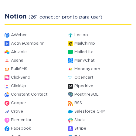
Notion
(261 conector pronto para usar)
AWeber
Leeloo
ActiveCampaign
MailChimp
Airtable
MailerLite
Asana
ManyChat
BulkSMS
Monday.com
ClickSend
Opencart
ClickUp
Pipedrive
Constant Contact
PostgreSQL
Copper
RSS
Crove
Salesforce CRM
Elementor
Slack
Facebook
Stripe