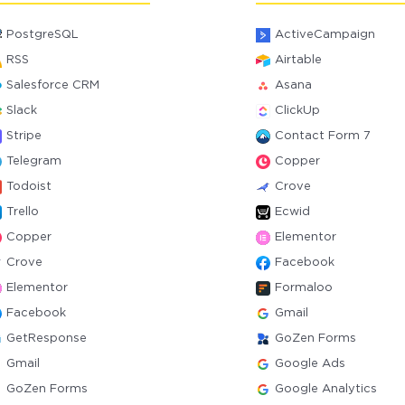
PostgreSQL
ActiveCampaign
RSS
Airtable
Salesforce CRM
Asana
Slack
ClickUp
Stripe
Contact Form 7
Telegram
Copper
Todoist
Crove
Trello
Ecwid
Copper
Elementor
Crove
Facebook
Elementor
Formaloo
Facebook
Gmail
GetResponse
GoZen Forms
Gmail
Google Ads
GoZen Forms
Google Analytics