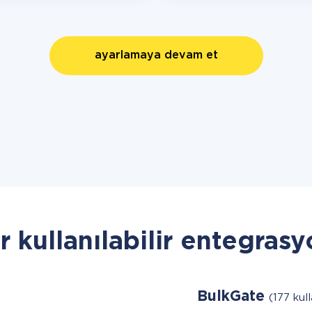
ayarlamaya devam et
r kullanılabilir entegrasy
BulkGate
(177 kull