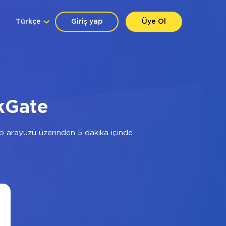
Türkçe
Giriş yap
Üye Ol
kGate
 arayüzü üzerinden 5 dakika içinde.