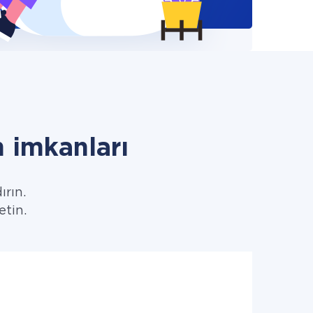
 imkanları
ırın.
etin.