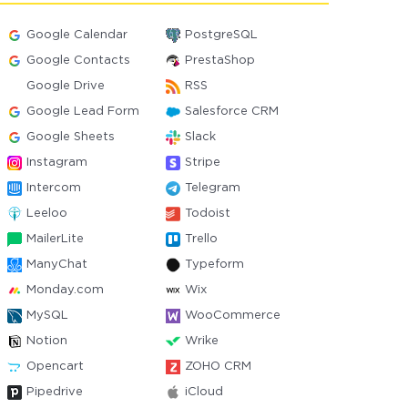
Google Calendar
PostgreSQL
Google Contacts
PrestaShop
Google Drive
RSS
Google Lead Form
Salesforce CRM
Google Sheets
Slack
Instagram
Stripe
Intercom
Telegram
Leeloo
Todoist
MailerLite
Trello
ManyChat
Typeform
Monday.com
Wix
MySQL
WooCommerce
Notion
Wrike
Opencart
ZOHO CRM
Pipedrive
iCloud