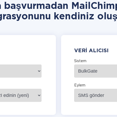
a başvurmadan MailChim
grasyonunu kendiniz oluş
VERI ALICISI
Sistem
Eylem