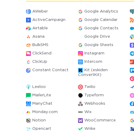
AWeber
Google Analytics
ActiveCampaign
Google Calendar
Airtable
Google Contacts
Asana
Google Drive
BulkSMS
Google Sheets
ClickSend
Instagram
ClickUp
Intercom
Constant Contact
Kit (eskiden
ConvertKit)
Leeloo
Twilio
MailerLite
Typeform
ManyChat
Webhooks
Monday.com
Wix
Notion
WooCommerce
Opencart
Wrike