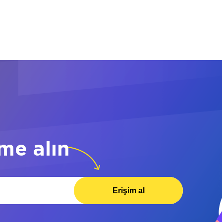
me alın
Erişim al