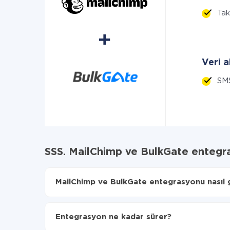
Tak
Veri a
SM
SSS. MailChimp ve BulkGate entegr
MailChimp ve BulkGate entegrasyonu nasıl ge
İlk olarak,
'ı ApiX-Drive
'a kaydetmeniz gerekir.
MailChimp'den BulkGate'ye hangi verilerin aktarı
Entegrasyon ne kadar sürer?
Otomatik güncellemeyi aç
Artık veriler otomatik olarak MailChimp'den Bulk