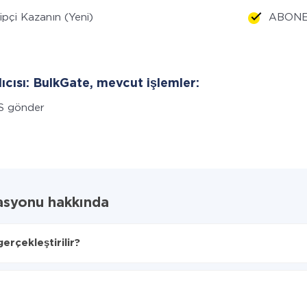
ipçi Kazanın (Yeni)
ABONE 
lıcısı: BulkGate, mevcut işlemler:
S gönder
asyonu hakkında
rçekleştirilir?
lacağını seçin
Gate'ye aktarılacaktır.