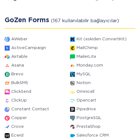
GoZen Forms
(167 kullanılabilir bağlayıcılar)
AWeber
Kit (eskiden ConvertKit)
ActiveCampaign
MailChimp
Airtable
MailerLite
Asana
Monday.com
Brevo
MySQL
BulkSMS
Notion
ClickSend
Omnicell
ClickUp
Opencart
Constant Contact
Pipedrive
Copper
PostgreSQL
Crove
PrestaShop
Ecwid
Salesforce CRM