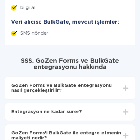
bilgi al
Veri alıcısı: BulkGate, mevcut işlemler:
SMS gönder
SSS. GoZen Forms ve BulkGate
entegrasyonu hakkında
GoZen Forms ve BulkGate entegrasyonu
nasıl gerçekleştirilir?
İlk olarak,
'ı ApiX-Drive
'a kaydetmeniz gerekir.
GoZen Forms'den BulkGate'ye hangi verilerin
Entegrasyon ne kadar sürer?
aktarılacağını seçin
Otomatik güncellemeyi aç
Entegre etmek istediğiniz sisteme bağlı olarak kurulum
Artık veriler otomatik olarak GoZen Forms'den
süresi 5 ile 30 dakika arasında değişebilir. Ortalama
BulkGate'ye aktarılacaktır.
GoZen Forms'i BulkGate ile entegre etmenin
olarak, 10-15 dakika sürer.
maliyeti nedir?