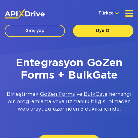
Türkçe
Giriş yap
Üye Ol
Entegrasyon GoZen
Forms + BulkGate
Birleştirmek
GoZen Forms
ve
BulkGate
herhangi
bir programlama veya uzmanlık bilgisi olmadan
web arayüzü üzerinden 5 dakika içinde.