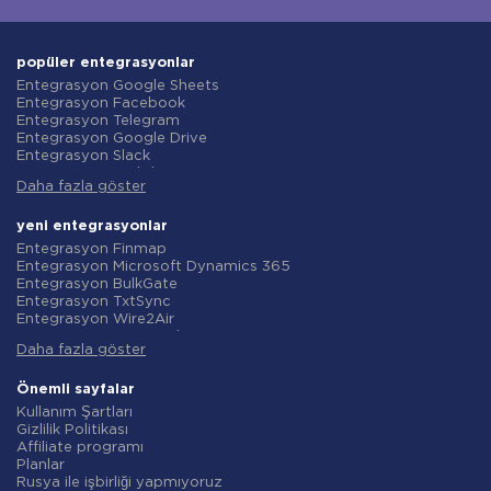
popüler entegrasyonlar
Entegrasyon Google Sheets
Entegrasyon Facebook
Entegrasyon Telegram
Entegrasyon Google Drive
Entegrasyon Slack
Entegrasyon MailChimp
Daha fazla göster
Entegrasyon Gmail
Entegrasyon Trello
Entegrasyon ClickUp
yeni entegrasyonlar
Entegrasyon Airtable
Entegrasyon Finmap
Entegrasyon Google Contacts
Entegrasyon Microsoft Dynamics 365
Entegrasyon OpenAI (ChatGPT)
Entegrasyon BulkGate
Entegrasyon Instagram
Entegrasyon TxtSync
Entegrasyon ActiveCampaign
Entegrasyon Wire2Air
Entegrasyon Typeform
Entegrasyon Corezoid
Entegrasyon Salesforce CRM
Daha fazla göster
Entegrasyon Infobip
Entegrasyon Monday.com
Entegrasyon Instasent
Entegrasyon Notion
Entegrasyon AtomPark
Önemli sayfalar
Entegrasyon Stripe
Entegrasyon TXTImpact
Kullanım Şartları
Entegrasyon AWeber
Entegrasyon Campaign Monitor
Gizlilik Politikası
Entegrasyon Asana
Entegrasyon CM.com
Affiliate programı
Entegrasyon ZOHO CRM
Entegrasyon D7 Networks
Planlar
Entegrasyon Webhooks
Entegrasyon SMS.to
Rusya ile işbirliği yapmıyoruz
Entegrasyon GetResponse