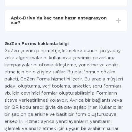
Tüm işlevler tüm tarife planlarında mevcut olduğundan
entegrasyon için ödeme yapmanız gerekmez.
Apix-Drive'da kaç tane hazır entegrasyon
Hizmetimiz aracılığıyla yalnızca bir sisteminizden
var?
diğerine aktarılan veri miktarı için ödeme yaparsınız.
Ayda az miktarda veriye sahipseniz, ücretsiz bir plan
Şu anda GoZen Forms ve BulkGate yanında 296 +
kullanabilir ve gerekirse ücretli bir plana geçebilirsiniz.
entegrasyonlarımız var
tarifeleri
hakkında daha fazla bilgi.
GoZen Forms hakkında bilgi
GoZen çevrimiçi hizmeti, işletmelere bunun için yapay
zeka algoritmalarını kullanarak çevrimiçi pazarlama
kampanyalarını otomatikleştirme, yönetme ve analiz
etme için bir dizi işlev sağlar. Bu platformun çözüm
paketi, GoZen Forms hizmetini içerir. Bu araçla müşteri
adayı oluşturma, veri toplama, anketler, soru formları
vb. için çevrimiçi formlar oluşturabilirsiniz. Formların
siteye yerleştirilmesi kolaydır. Ayrıca bir bağlantı veya
bir QR kodu aracılığıyla da paylaşılabilirler. Kullanıcılar
bir şablon galerisine ve basit bir form oluşturucuya
erişebilir. Hizmet ayrıca yanıtlayanların yanıtlarını
işlemek ve analiz etmek için uygun bir arabirim sunar.