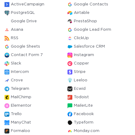
ActiveCampaign
Google Contacts
PostgreSQL
Airtable
Google Drive
PrestaShop
Asana
Google Lead Form
RSS
ClickUp
Google Sheets
Salesforce CRM
Contact Form 7
Instagram
Slack
Copper
Intercom
Stripe
Crove
Leeloo
Telegram
Ecwid
MailChimp
Todoist
Elementor
MailerLite
Trello
Facebook
ManyChat
Typeform
Formaloo
Monday.com