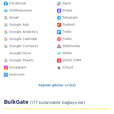
Facebook
Slack
GetResponse
Stripe
Gmail
Telegram
Google Ads
Todoist
Google Analytics
Trello
Google Calendar
Twilio
Google Contacts
Webhooks
Google Drive
Wrike
Google Sheets
ZOHO CRM
Instagram
iCloud
Intercom
hepsini göster (+122)
BulkGate
(177 kullanılabilir bağlayıcılar)