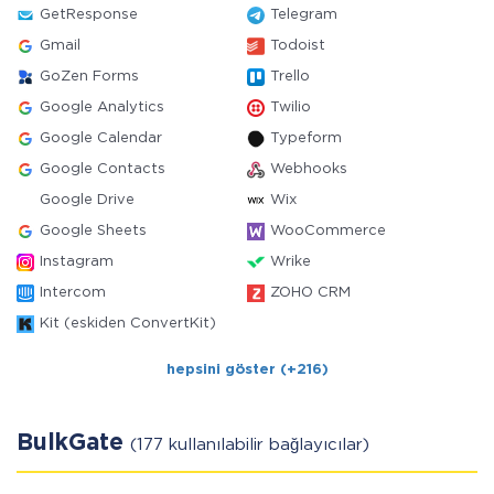
GetResponse
Telegram
Gmail
Todoist
GoZen Forms
Trello
Google Analytics
Twilio
Google Calendar
Typeform
Google Contacts
Webhooks
Google Drive
Wix
Google Sheets
WooCommerce
Instagram
Wrike
Intercom
ZOHO CRM
Kit (eskiden ConvertKit)
hepsini göster (+216)
BulkGate
(177 kullanılabilir bağlayıcılar)