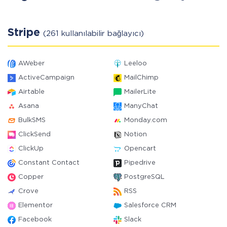
Stripe
(261 kullanılabilir bağlayıcı)
AWeber
Leeloo
ActiveCampaign
MailChimp
Airtable
MailerLite
Asana
ManyChat
BulkSMS
Monday.com
ClickSend
Notion
ClickUp
Opencart
Constant Contact
Pipedrive
Copper
PostgreSQL
Crove
RSS
Elementor
Salesforce CRM
Facebook
Slack