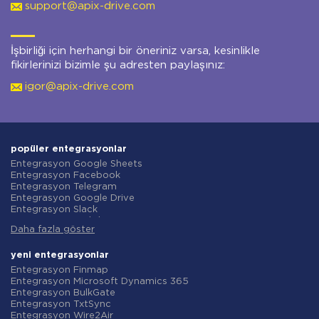
support@apix-drive.com
İşbirliği için herhangi bir öneriniz varsa, kesinlikle
fikirlerinizi bizimle şu adresten paylaşınız:
igor@apix-drive.com
popüler entegrasyonlar
Entegrasyon Google Sheets
Entegrasyon Facebook
Entegrasyon Telegram
Entegrasyon Google Drive
Entegrasyon Slack
Entegrasyon MailChimp
Daha fazla göster
Entegrasyon Gmail
Entegrasyon Trello
Entegrasyon ClickUp
yeni entegrasyonlar
Entegrasyon Airtable
Entegrasyon Finmap
Entegrasyon Google Contacts
Entegrasyon Microsoft Dynamics 365
Entegrasyon OpenAI (ChatGPT)
Entegrasyon BulkGate
Entegrasyon Instagram
Entegrasyon TxtSync
Entegrasyon ActiveCampaign
Entegrasyon Wire2Air