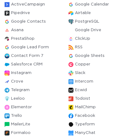
ActiveCampaign
Google Calendar
Pipedrive
Airtable
Google Contacts
PostgreSQL
Asana
Google Drive
PrestaShop
ClickUp
Google Lead Form
RSS
Contact Form 7
Google Sheets
Salesforce CRM
Copper
Instagram
Slack
Crove
Intercom
Telegram
Ecwid
Leeloo
Todoist
Elementor
MailChimp
Trello
Facebook
MailerLite
Typeform
Formaloo
ManyChat