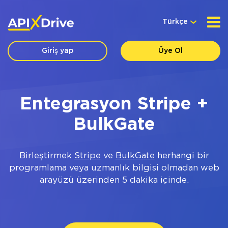
Türkçe
Giriş yap
Üye Ol
Entegrasyon Stripe +
BulkGate
Birleştirmek
Stripe
ve
BulkGate
herhangi bir
programlama veya uzmanlık bilgisi olmadan web
arayüzü üzerinden 5 dakika içinde.