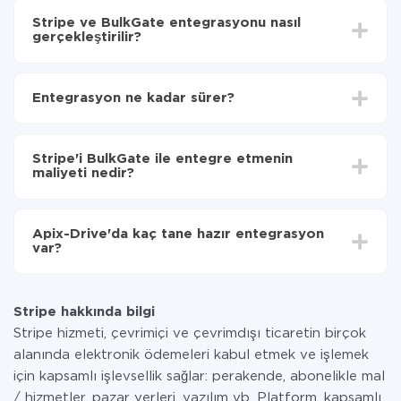
Stripe ve BulkGate entegrasyonu nasıl
gerçekleştirilir?
İlk olarak,
'ı ApiX-Drive
'a kaydetmeniz gerekir.
Stripe'den BulkGate'ye hangi verilerin aktarılacağını
Entegrasyon ne kadar sürer?
seçin
Otomatik güncellemeyi aç
Entegre etmek istediğiniz sisteme bağlı olarak kurulum
Artık veriler otomatik olarak Stripe'den BulkGate'ye
süresi 5 ile 30 dakika arasında değişebilir. Ortalama
aktarılacaktır.
Stripe'i BulkGate ile entegre etmenin
olarak, 10-15 dakika sürer.
maliyeti nedir?
Tüm işlevler tüm tarife planlarında mevcut olduğundan
entegrasyon için ödeme yapmanız gerekmez.
Apix-Drive'da kaç tane hazır entegrasyon
Hizmetimiz aracılığıyla yalnızca bir sisteminizden
var?
diğerine aktarılan veri miktarı için ödeme yaparsınız.
Ayda az miktarda veriye sahipseniz, ücretsiz bir plan
Şu anda Stripe ve BulkGate yanında 296 +
kullanabilir ve gerekirse ücretli bir plana geçebilirsiniz.
entegrasyonlarımız var
tarifeleri
hakkında daha fazla bilgi.
Stripe hakkında bilgi
Stripe hizmeti, çevrimiçi ve çevrimdışı ticaretin birçok
alanında elektronik ödemeleri kabul etmek ve işlemek
için kapsamlı işlevsellik sağlar: perakende, abonelikle mal
/ hizmetler, pazar yerleri, yazılım vb. Platform, kapsamlı