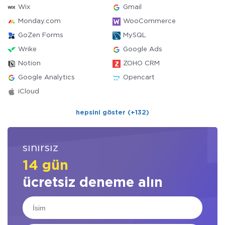
Wix
Gmail
Monday.com
WooCommerce
GoZen Forms
MySQL
Wrike
Google Ads
Notion
ZOHO CRM
Google Analytics
Opencart
iCloud
hepsini göster (+132)
sınırsız
14 gün
ücretsiz deneme alın