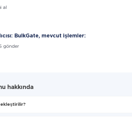
i al
lıcısı: BulkGate, mevcut işlemler:
S gönder
nu hakkında
kleştirilir?
ğını seçin
'ye aktarılacaktır.