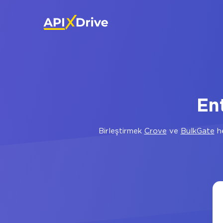
En
Birleştirmek
Crove
ve
BulkGate
he