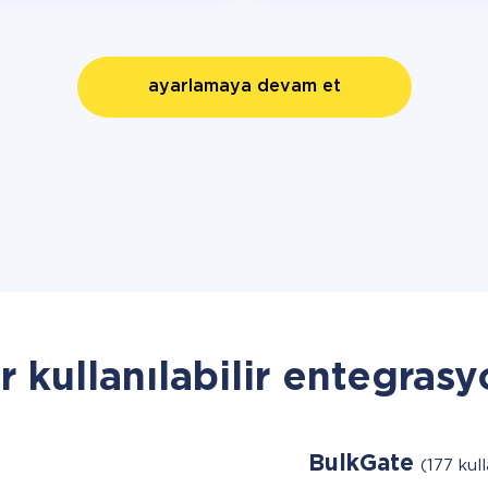
ayarlamaya devam et
r kullanılabilir entegrasy
BulkGate
(177 kull