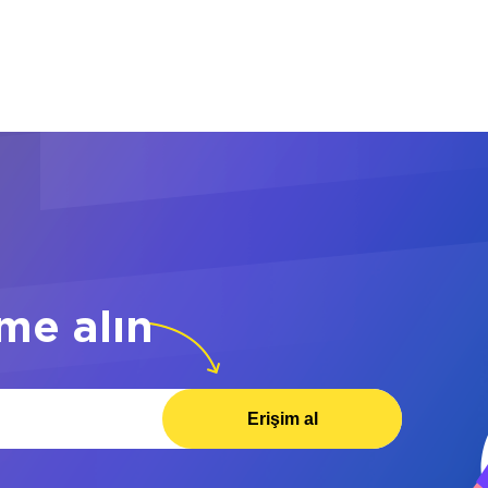
me alın
Erişim al