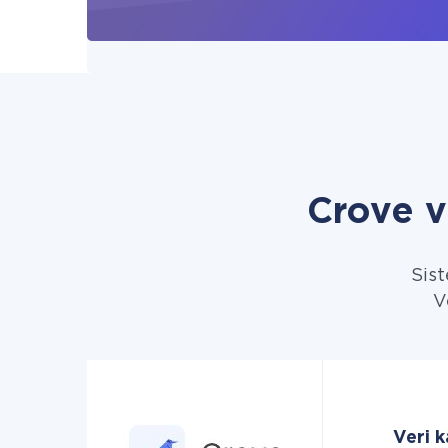
Crove v
Sist
V
Veri k