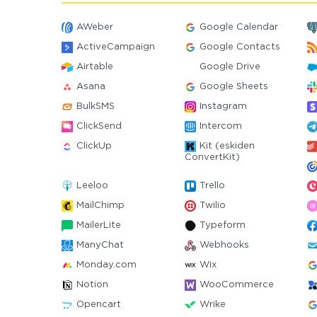
AWeber
Google Calendar
ActiveCampaign
Google Contacts
Airtable
Google Drive
Asana
Google Sheets
BulkSMS
Instagram
ClickSend
Intercom
ClickUp
Kit (eskiden
ConvertKit)
Leeloo
Trello
MailChimp
Twilio
MailerLite
Typeform
ManyChat
Webhooks
Monday.com
Wix
Notion
WooCommerce
Opencart
Wrike