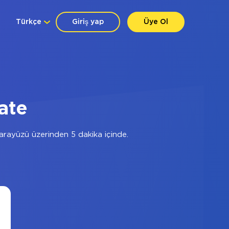
Türkçe
Giriş yap
Üye Ol
ate
rayüzü üzerinden 5 dakika içinde.