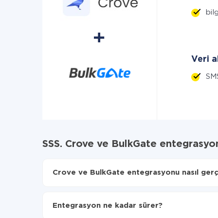
bilg
Veri a
SM
SSS. Crove ve BulkGate entegrasyo
Crove ve BulkGate entegrasyonu nasıl gerçe
İlk olarak,
'ı ApiX-Drive
'a kaydetmeniz gerekir.
Crove'den BulkGate'ye hangi verilerin aktarılaca
Entegrasyon ne kadar sürer?
Otomatik güncellemeyi aç
Artık veriler otomatik olarak Crove'den BulkGate