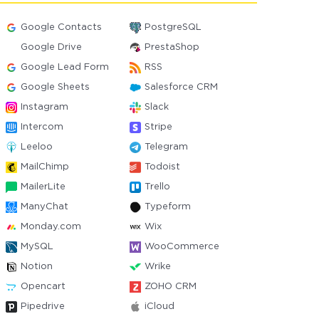
Google Contacts
PostgreSQL
Google Drive
PrestaShop
Google Lead Form
RSS
Google Sheets
Salesforce CRM
Instagram
Slack
Intercom
Stripe
Leeloo
Telegram
MailChimp
Todoist
MailerLite
Trello
ManyChat
Typeform
Monday.com
Wix
MySQL
WooCommerce
Notion
Wrike
Opencart
ZOHO CRM
Pipedrive
iCloud