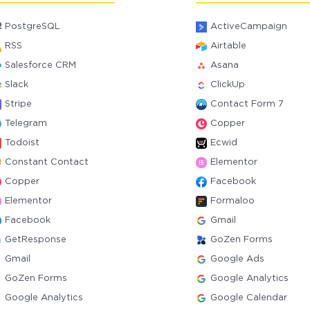
PostgreSQL
ActiveCampaign
RSS
Airtable
Salesforce CRM
Asana
Slack
ClickUp
Stripe
Contact Form 7
Telegram
Copper
Todoist
Ecwid
Constant Contact
Elementor
Copper
Facebook
Elementor
Formaloo
Facebook
Gmail
GetResponse
GoZen Forms
Gmail
Google Ads
GoZen Forms
Google Analytics
Google Analytics
Google Calendar