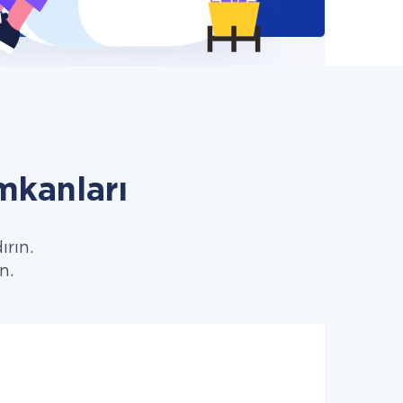
mkanları
ırın.
n.