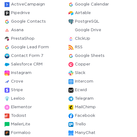
ActiveCampaign
Google Calendar
Pipedrive
Airtable
Google Contacts
PostgreSQL
Asana
Google Drive
PrestaShop
ClickUp
Google Lead Form
RSS
Contact Form 7
Google Sheets
Salesforce CRM
Copper
Instagram
Slack
Crove
Intercom
Stripe
Ecwid
Leeloo
Telegram
Elementor
MailChimp
Todoist
Facebook
MailerLite
Trello
Formaloo
ManyChat