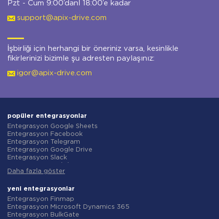
Pzt - Cum 9:00’danl 18:00’e kadar
support@apix-drive.com
İşbirliği için herhangi bir öneriniz varsa, kesinlikle
fikirlerinizi bizimle şu adresten paylaşınız:
igor@apix-drive.com
popüler entegrasyonlar
Entegrasyon Google Sheets
Entegrasyon Facebook
Entegrasyon Telegram
Entegrasyon Google Drive
Entegrasyon Slack
Entegrasyon MailChimp
Daha fazla göster
Entegrasyon Gmail
Entegrasyon Trello
Entegrasyon ClickUp
yeni entegrasyonlar
Entegrasyon Airtable
Entegrasyon Finmap
Entegrasyon Google Contacts
Entegrasyon Microsoft Dynamics 365
Entegrasyon OpenAI (ChatGPT)
Entegrasyon BulkGate