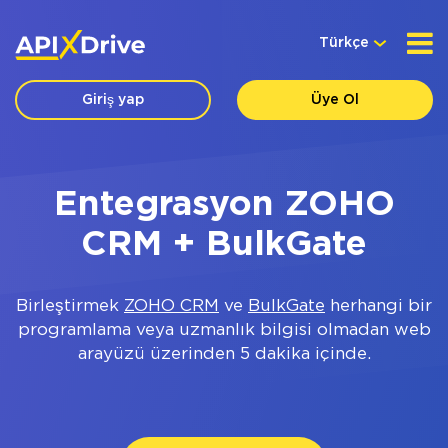
Türkçe
Giriş yap
Üye Ol
Entegrasyon ZOHO
CRM + BulkGate
Birleştirmek
ZOHO CRM
ve
BulkGate
herhangi bir
programlama veya uzmanlık bilgisi olmadan web
arayüzü üzerinden 5 dakika içinde.