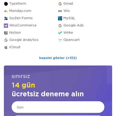
Typeform
Gmail
Monday.com
Wix
GoZen Forms
MySQL
WooCommerce
Google Ads
Notion
Wrike
Google Analytics
Opencart
iCloud
hepsini göster (+132)
sınırsız
14 gün
ücretsiz deneme alın