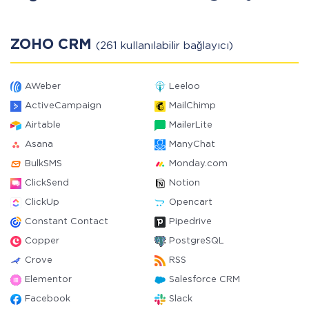
ZOHO CRM
(261 kullanılabilir bağlayıcı)
AWeber
Leeloo
ActiveCampaign
MailChimp
Airtable
MailerLite
Asana
ManyChat
BulkSMS
Monday.com
ClickSend
Notion
ClickUp
Opencart
Constant Contact
Pipedrive
Copper
PostgreSQL
Crove
RSS
Elementor
Salesforce CRM
Facebook
Slack