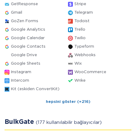
GetResponse
Stripe
Gmail
Telegram
GoZen Forms
Todoist
Google Analytics
Trello
Google Calendar
Twilio
Google Contacts
Typeform
Google Drive
Webhooks
Google Sheets
Wix
Instagram
WooCommerce
Intercom
Wrike
Kit (eskiden ConvertKit)
hepsini göster (+216)
BulkGate
(177 kullanılabilir bağlayıcılar)