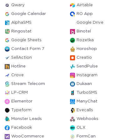
Qwary
Airtable
Google Calendar
RO App
AlphaSMS
Google Drive
Ringostat
Binotel
Google Sheets
Rozetka
Contact Form 7
Horoshop
SellAction
Creatio
Hotline
SendPulse
Crove
Instagram
Stream Telecom
Dukaan
LP-CRM
TurboSMS
Elementor
ManyChat
Typeform
Evecalls
Monster Leads
Webhooks
Facebook
OLX
WooCommerce
FormCan