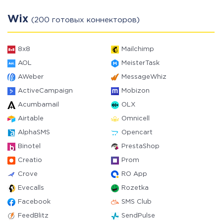
Wix
(200 готовых коннекторов)
8x8
Mailchimp
AOL
MeisterTask
AWeber
MessageWhiz
ActiveCampaign
Mobizon
Acumbamail
OLX
Airtable
Omnicell
AlphaSMS
Opencart
Binotel
PrestaShop
Creatio
Prom
Crove
RO App
Evecalls
Rozetka
Facebook
SMS Club
FeedBlitz
SendPulse