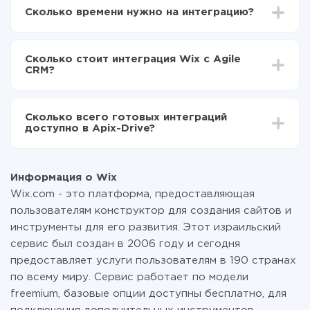
Drive
Сколько времени нужно на интеграцию?
Выбираете какие данные передавать из Wix в
Agile CRM
В зависимости от системы, с которой вы будете
Включаете автообновление
делать интеграцию, время настройки может
Теперь данные будут автоматически
Сколько стоит интеграция Wix с Agile
отличаться и составлять от 5-ти до 30-минут. В
передаваться из Wix в Agile CRM
CRM?
среднем настройка занимает 10-15 минут.
За саму интеграцию ничего платить не нужно и на
всех тарифах доступен полностью весь
Сколько всего готовых интеграций
функционал. Вы оплачиваете только количество
доступно в Apix-Drive?
данных, которые по факту передаются из одной
вашей системы в другую через наш сервис. Если у
На данный момент у нас готово 400+ интеграций
вас количество данных в месяц небольшое, можете
помимо Wix и Agile CRM
смело пользоваться бесплатным тарифом или
Информация о Wix
перейти на платный, при необходимости. Подробнее
Wix.com - это платформа, предоставляющая
о
тарифах
.
пользователям конструктор для создания сайтов и
инструменты для его развития. Этот израильский
сервис был создан в 2006 году и сегодня
предоставляет услуги пользователям в 190 странах
по всему миру. Сервис работает по модели
freemium, базовые опции доступны бесплатно, для