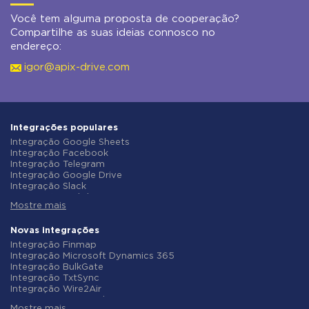
Você tem alguma proposta de cooperação?
Compartilhe as suas ideias connosco no
endereço:
igor@apix-drive.com
Integrações populares
Integração Google Sheets
Integração Facebook
Integração Telegram
Integração Google Drive
Integração Slack
Integração MailChimp
Mostre mais
Integração Gmail
Integração Trello
Integração ClickUp
Novas integrações
Integração Airtable
Integração Finmap
Integração Google Contacts
Integração Microsoft Dynamics 365
Integração OpenAI (ChatGPT)
Integração BulkGate
Integração Instagram
Integração TxtSync
Integração ActiveCampaign
Integração Wire2Air
Integração Typeform
Integração Corezoid
Integração Salesforce CRM
Mostre mais