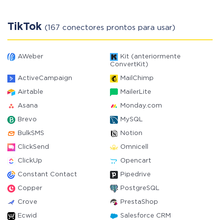
TikTok
(167 conectores prontos para usar)
AWeber
Kit (anteriormente
ConvertKit)
ActiveCampaign
MailChimp
Airtable
MailerLite
Asana
Monday.com
Brevo
MySQL
BulkSMS
Notion
ClickSend
Omnicell
ClickUp
Opencart
Constant Contact
Pipedrive
Copper
PostgreSQL
Crove
PrestaShop
Ecwid
Salesforce CRM