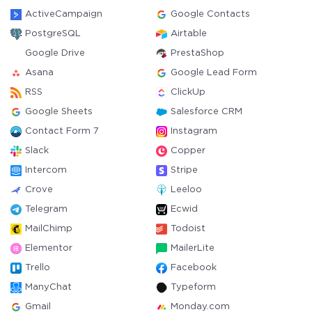
ActiveCampaign
Google Contacts
PostgreSQL
Airtable
Google Drive
PrestaShop
Asana
Google Lead Form
RSS
ClickUp
Google Sheets
Salesforce CRM
Contact Form 7
Instagram
Slack
Copper
Intercom
Stripe
Crove
Leeloo
Telegram
Ecwid
MailChimp
Todoist
Elementor
MailerLite
Trello
Facebook
ManyChat
Typeform
Gmail
Monday.com