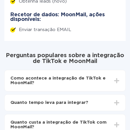
Obtenha leads (novo)
Recetor de dados: MoonMail, ações
disponíveis:
Enviar transação EMAIL
Perguntas populares sobre a integração
de TikTok e MoonMail
Como acontece a integração de TikTok e
MoonMail?
Para começar é preciso
registar-se no ApiX-Drive
Escolha quais dados transferir de TikTok para
Quanto tempo leva para integrar?
MoonMail
Ative a atualização automática
Dependendo do sistema com o qual você vai integrar,
Agora os dados serão transferidos
o tempo de configuração pode variar e estar entre 5 e
automaticamente de TikTok para MoonMail
Quanto custa a integração de TikTok com
30 minutos. Em média, a configuração leva de 10 a 15
MoonMail?
minutos.