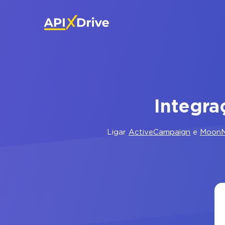
Integr
Ligar
ActiveCampaign
e
MoonM