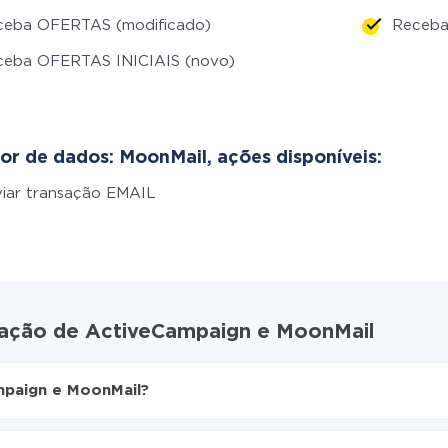
ceba OFERTAS (modificado)
Receba
ceba OFERTAS INICIAIS (novo)
or de dados: MoonMail, ações disponíveis:
iar transação EMAIL
gração de ActiveCampaign e MoonMail
mpaign e MoonMail?
ive
aign para MoonMail