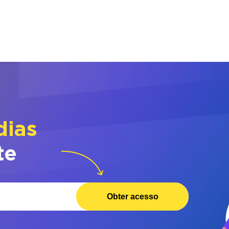
dias
te
Obter acesso