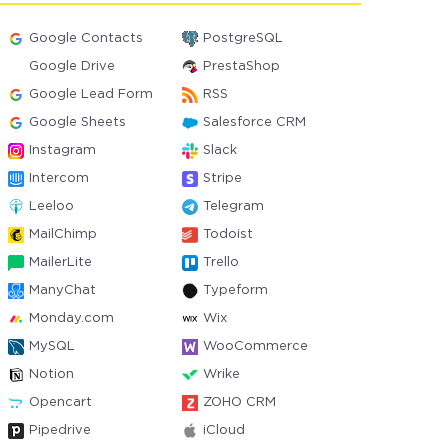
Google Contacts
PostgreSQL
Google Drive
PrestaShop
Google Lead Form
RSS
Google Sheets
Salesforce CRM
Instagram
Slack
Intercom
Stripe
Leeloo
Telegram
MailChimp
Todoist
MailerLite
Trello
ManyChat
Typeform
Monday.com
Wix
MySQL
WooCommerce
Notion
Wrike
Opencart
ZOHO CRM
Pipedrive
iCloud