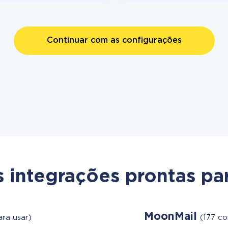
Continuar com as configurações
s integrações prontas par
MoonMail
ra usar)
(177 co