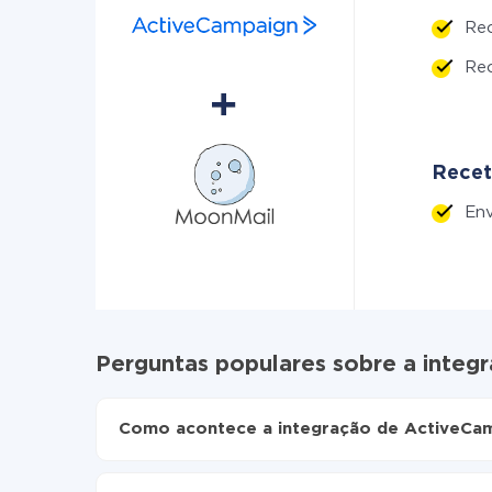
Re
Re
Recet
Env
Perguntas populares sobre a inte
Como acontece a integração de ActiveCa
Para começar é preciso
registar-se no ApiX-Dr
Escolha quais dados transferir de ActiveCamp