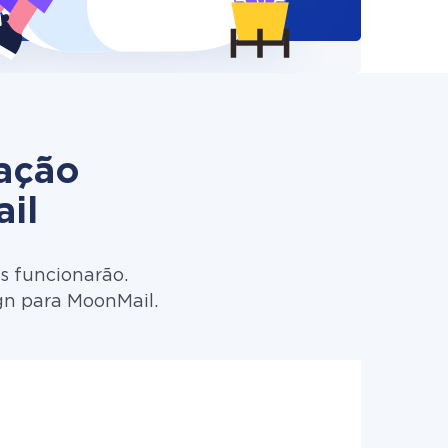
zação
il
s funcionarão.
gn para MoonMail.