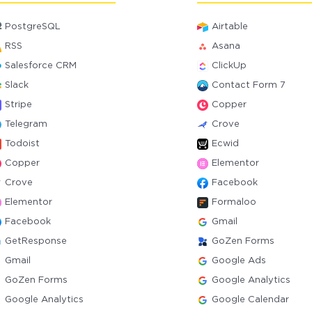
PostgreSQL
Airtable
RSS
Asana
Salesforce CRM
ClickUp
Slack
Contact Form 7
Stripe
Copper
Telegram
Crove
Todoist
Ecwid
Copper
Elementor
Crove
Facebook
Elementor
Formaloo
Facebook
Gmail
GetResponse
GoZen Forms
Gmail
Google Ads
GoZen Forms
Google Analytics
Google Analytics
Google Calendar