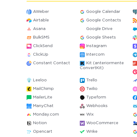
AWeber
Google Calendar
Airtable
Google Contacts
Asana
Google Drive
BulkSMS
Google Sheets
ClickSend
Instagram
ClickUp
Intercom
Constant Contact
Kit (anteriormente
ConvertKit)
Leeloo
Trello
MailChimp
Twilio
MailerLite
Typeform
ManyChat
Webhooks
Monday.com
Wix
Notion
WooCommerce
Opencart
Wrike