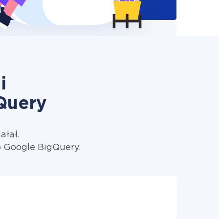
i
Query
ałał.
 Google BigQuery.