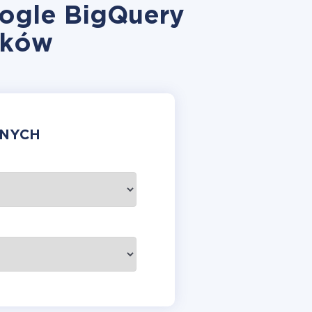
ogle BigQuery
yków
ANYCH