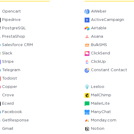
Opencart
AWeber
Pipedrive
ActiveCampaign
PostgreSQL
Airtable
PrestaShop
Asana
Salesforce CRM
BulkSMS
Slack
ClickSend
Stripe
ClickUp
Telegram
Constant Contact
Todoist
Copper
Leeloo
Crove
MailChimp
Ecwid
MailerLite
Facebook
ManyChat
GetResponse
Monday.com
Gmail
Notion