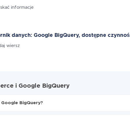
skać informacje
rnik danych: Google BigQuery, dostępne czynnoś
aj wiersz
erce i Google BigQuery
 Google BigQuery?
ce do Google BigQuery
 z WooCommerce do Google BigQuery