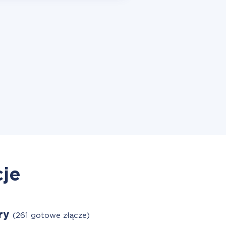
cje
ry
(261 gotowe złącze)