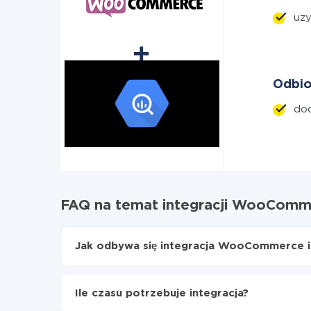
uzy
Odbio
dod
FAQ na temat integracji WooComm
Jak odbywa się integracja WooCommerce i
Najpierw
zarejestruj się w ApiX-Drive
Wybierz, jakie dane przenieść z WooCommer
Ile czasu potrzebuje integracja?
Włącz aktualizację
Teraz dane będą automatycznie przesyłane