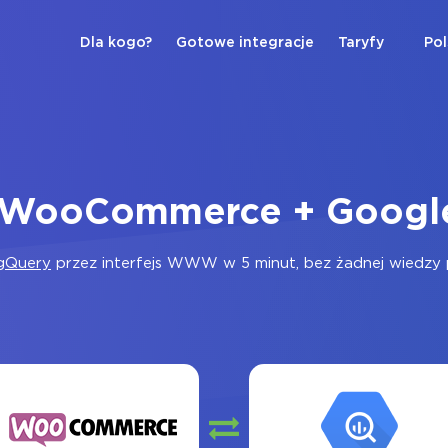
Dla kogo?
Gotowe integracje
Taryfy
Pol
a WooCommerce + Googl
gQuery
przez interfejs WWW w 5 minut, bez żadnej wiedzy pr