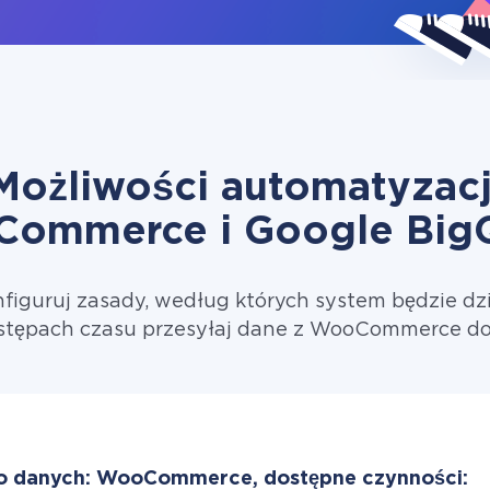
Możliwości automatyzacj
ommerce i Google Big
figuruj zasady, według których system będzie dzi
stępach czasu przesyłaj dane z WooCommerce do
o danych: WooCommerce, dostępne czynności: