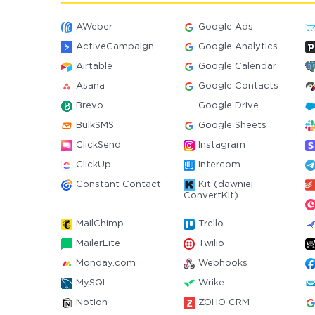
AWeber
Google Ads
ActiveCampaign
Google Analytics
Airtable
Google Calendar
Asana
Google Contacts
Brevo
Google Drive
BulkSMS
Google Sheets
ClickSend
Instagram
ClickUp
Intercom
Constant Contact
Kit (dawniej
ConvertKit)
MailChimp
Trello
MailerLite
Twilio
Monday.com
Webhooks
MySQL
Wrike
Notion
ZOHO CRM