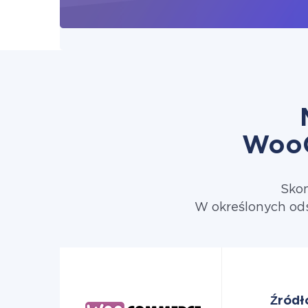
WooC
Skon
W określonych od
Źródł