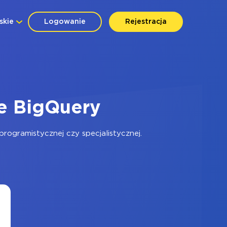
skie
Logowanie
Rejestracja
e BigQuery
ogramistycznej czy specjalistycznej.