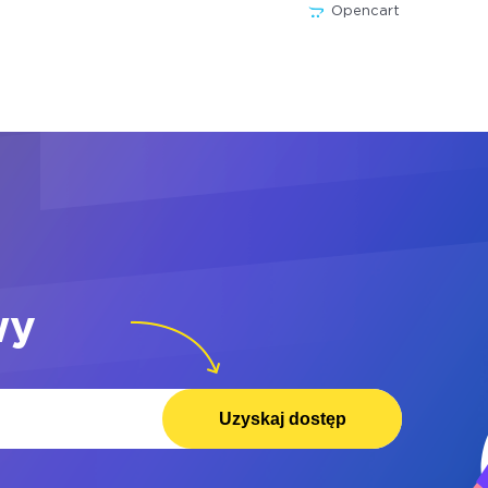
Opencart
wy
Uzyskaj dostęp