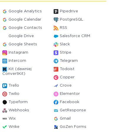
Google Analytics
Pipedrive
Google Calendar
PostgreSQL
Google Contacts
RSS
Google Drive
Salesforce CRM
Google Sheets
Slack
Instagram
Stripe
Intercom
Telegram
Kit (dawniej
Todoist
ConvertKit)
Copper
Trello
Crove
Twilio
Elementor
Typeform
Facebook
Webhooks
GetResponse
Wix
Gmail
Wrike
GoZen Forms