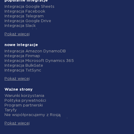
popularne integracje
Integracja Google Sheets
Integracja Facebook
Integracja Telegram
Integracja Google Drive
Integracja Slack
Integracja MailChimp
Pokaż więcej
Integracja Gmail
Integracja Trello
Integracja ClickUp
nowe integracje
Integracja Airtable
Integracja Amazon DynamoDB
Integracja Google Contacts
Integracja Finmap
Integracja OpenAI (ChatGPT)
Integracja Microsoft Dynamics 365
Integracja Instagram
Integracja BulkGate
Integracja ActiveCampaign
Integracja TxtSync
Integracja Typeform
Integracja Wire2Air
Integracja Salesforce CRM
Pokaż więcej
Integracja Corezoid
Integracja Monday.com
Integracja Infobip
Integracja Notion
Integracja Instasent
Ważne strony
Integracja Stripe
Integracja AtomPark
Warunki korzystania
Integracja AWeber
Integracja TXTImpact
Polityka prywatności
Integracja Asana
Integracja Campaign Monitor
Program partnerski
Integracja ZOHO CRM
Integracja CM.com
Taryfy
Integracja Webhooks
Integracja D7 Networks
Nie współpracujemy z Rosją
Integracja GetResponse
Integracja SMS.to
Umowa o przetwarzanie danych
Integracja WooCommerce
Integracja SMSGlobal
Pokaż więcej
polityka zwrotów
Integracja Pipedrive
Integracja Textlocal
Indywidualne rozwiązanie
Integracja Google Calendar
Integracja ShoutOUT