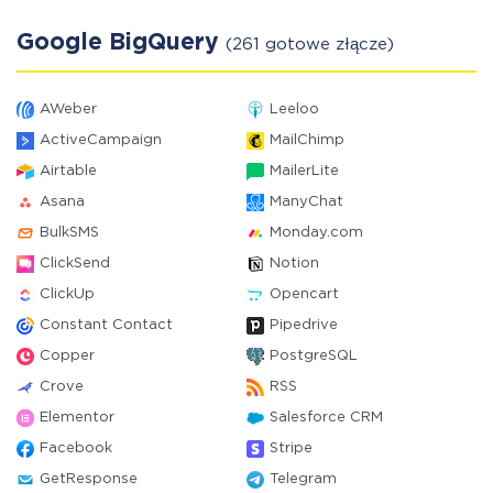
Google BigQuery
(261 gotowe złącze)
AWeber
Leeloo
ActiveCampaign
MailChimp
Airtable
MailerLite
Asana
ManyChat
BulkSMS
Monday.com
ClickSend
Notion
ClickUp
Opencart
Constant Contact
Pipedrive
Copper
PostgreSQL
Crove
RSS
Elementor
Salesforce CRM
Facebook
Stripe
GetResponse
Telegram