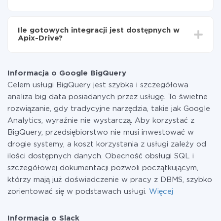
minut.
Za właśnie integrację nie musisz płacić nic, a cała
funkcjonalność jest dostępna we wszystkich taryfach.
Ile gotowych integracji jest dostępnych w
Płacisz tylko za ilość danych, która faktycznie jest
Apix-Drive?
przekazywana z jednego z Twoich systemów do
drugiego za pośrednictwem naszej usługi. Jeśli
W tej chwili zakończyliśmy 296+ integracji oprócz
dysponujesz niewielką ilością danych miesięcznie,
Google BigQuery i Slack
możesz bezpiecznie skorzystać z darmowej taryfy lub
Informacja o Google BigQuery
w razie potrzeby przełączyć się na płatną. Więcej
Celem usługi BigQuery jest szybka i szczegółowa
informacji o
taryfach
.
analiza big data posiadanych przez usługę. To świetne
rozwiązanie, gdy tradycyjne narzędzia, takie jak Google
Analytics, wyraźnie nie wystarczą. Aby korzystać z
BigQuery, przedsiębiorstwo nie musi inwestować w
drogie systemy, a koszt korzystania z usługi zależy od
ilości dostępnych danych. Obecność obsługi SQL i
szczegółowej dokumentacji pozwoli początkującym,
którzy mają już doświadczenie w pracy z DBMS, szybko
zorientować się w podstawach usługi.
Więcej
Informacja o Slack