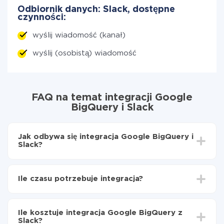
Odbiornik danych: Slack, dostępne
czynności:
wyślij wiadomość (kanał)
wyślij (osobistą) wiadomość
FAQ na temat integracji Google
BigQuery i Slack
Jak odbywa się integracja Google BigQuery i
Slack?
Najpierw
zarejestruj się w ApiX-Drive
Wybierz, jakie dane przenieść z Google BigQuery
Ile czasu potrzebuje integracja?
do Slack
Włącz aktualizację
W zależności od systemu, z którym będziesz
Teraz dane będą automatycznie przesyłane z
integrować, czas konfiguracji może się różnić i wynosić
Google BigQuery do Slack
Ile kosztuje integracja Google BigQuery z
od 5 do 30 minut. Konfiguracja zajmuje średnio 10-15
Slack?