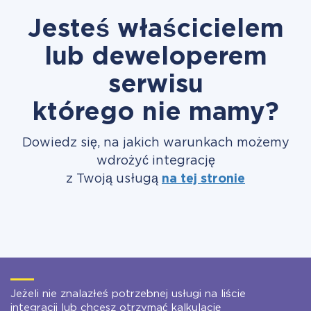
Jesteś właścicielem
lub deweloperem
serwisu
którego nie mamy?
Dowiedz się, na jakich warunkach możemy
wdrożyć integrację
z Twoją usługą
na tej stronie
Jeżeli nie znalazłeś potrzebnej usługi na liście
integracji lub chcesz otrzymać kalkulację