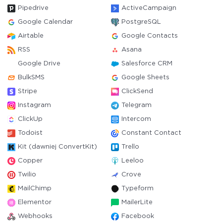
Pipedrive
ActiveCampaign
Google Calendar
PostgreSQL
Airtable
Google Contacts
RSS
Asana
Google Drive
Salesforce CRM
BulkSMS
Google Sheets
Stripe
ClickSend
Instagram
Telegram
ClickUp
Intercom
Todoist
Constant Contact
Kit (dawniej ConvertKit)
Trello
Copper
Leeloo
Twilio
Crove
MailChimp
Typeform
Elementor
MailerLite
Webhooks
Facebook