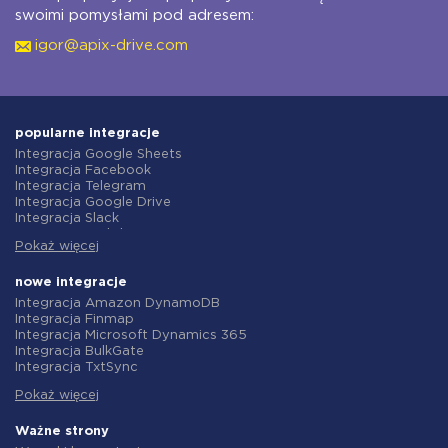
swoimi pomysłami pod adresem:
igor@apix-drive.com
popularne integracje
Integracja Google Sheets
Integracja Facebook
Integracja Telegram
Integracja Google Drive
Integracja Slack
Integracja MailChimp
Pokaż więcej
Integracja Gmail
Integracja Trello
Integracja ClickUp
nowe integracje
Integracja Airtable
Integracja Amazon DynamoDB
Integracja Google Contacts
Integracja Finmap
Integracja OpenAI (ChatGPT)
Integracja Microsoft Dynamics 365
Integracja Instagram
Integracja BulkGate
Integracja ActiveCampaign
Integracja TxtSync
Integracja Typeform
Integracja Wire2Air
Integracja Salesforce CRM
Pokaż więcej
Integracja Corezoid
Integracja Monday.com
Integracja Infobip
Integracja Notion
Integracja Instasent
Ważne strony
Integracja Stripe
Integracja AtomPark