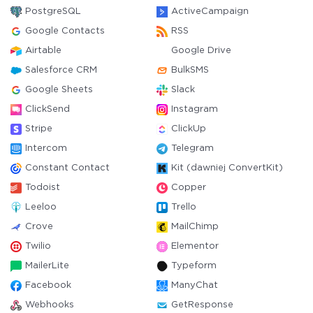
PostgreSQL
ActiveCampaign
Google Contacts
RSS
Airtable
Google Drive
Salesforce CRM
BulkSMS
Google Sheets
Slack
ClickSend
Instagram
Stripe
ClickUp
Intercom
Telegram
Constant Contact
Kit (dawniej ConvertKit)
Todoist
Copper
Leeloo
Trello
Crove
MailChimp
Twilio
Elementor
MailerLite
Typeform
Facebook
ManyChat
Webhooks
GetResponse