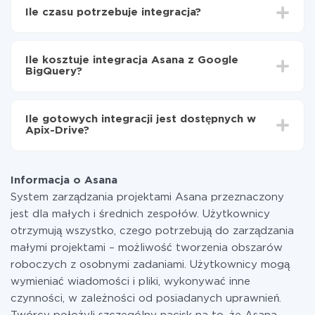
Wybierz, jakie dane przenieść z Asana do Google
Ile czasu potrzebuje integracja?
BigQuery
Włącz aktualizację
W zależności od systemu, z którym będziesz
Teraz dane będą automatycznie przesyłane z
integrować, czas konfiguracji może się różnić i wynosić
Asana do Google BigQuery
Ile kosztuje integracja Asana z Google
od 5 do 30 minut. Konfiguracja zajmuje średnio 10-15
BigQuery?
minut.
Za właśnie integrację nie musisz płacić nic, a cała
funkcjonalność jest dostępna we wszystkich taryfach.
Ile gotowych integracji jest dostępnych w
Płacisz tylko za ilość danych, która faktycznie jest
Apix-Drive?
przekazywana z jednego z Twoich systemów do
drugiego za pośrednictwem naszej usługi. Jeśli
W tej chwili zakończyliśmy 296+ integracji oprócz
dysponujesz niewielką ilością danych miesięcznie,
Asana i Google BigQuery
możesz bezpiecznie skorzystać z darmowej taryfy lub
Informacja o Asana
w razie potrzeby przełączyć się na płatną. Więcej
System zarządzania projektami Asana przeznaczony
informacji o
taryfach
.
jest dla małych i średnich zespołów. Użytkownicy
otrzymują wszystko, czego potrzebują do zarządzania
małymi projektami – możliwość tworzenia obszarów
roboczych z osobnymi zadaniami. Użytkownicy mogą
wymieniać wiadomości i pliki, wykonywać inne
czynności, w zależności od posiadanych uprawnień.