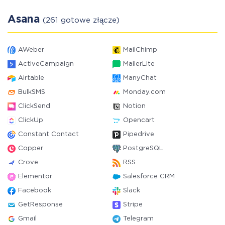
Asana
(261 gotowe złącze)
AWeber
MailChimp
ActiveCampaign
MailerLite
Airtable
ManyChat
BulkSMS
Monday.com
ClickSend
Notion
ClickUp
Opencart
Constant Contact
Pipedrive
Copper
PostgreSQL
Crove
RSS
Elementor
Salesforce CRM
Facebook
Slack
GetResponse
Stripe
Gmail
Telegram