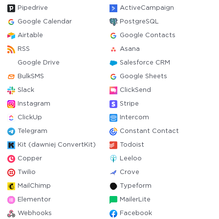
Pipedrive
ActiveCampaign
Google Calendar
PostgreSQL
Airtable
Google Contacts
RSS
Asana
Google Drive
Salesforce CRM
BulkSMS
Google Sheets
Slack
ClickSend
Instagram
Stripe
ClickUp
Intercom
Telegram
Constant Contact
Kit (dawniej ConvertKit)
Todoist
Copper
Leeloo
Twilio
Crove
MailChimp
Typeform
Elementor
MailerLite
Webhooks
Facebook