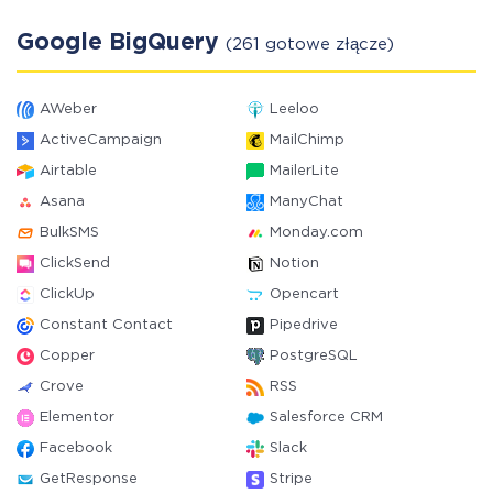
Google BigQuery
(261 gotowe złącze)
AWeber
Leeloo
ActiveCampaign
MailChimp
Airtable
MailerLite
Asana
ManyChat
BulkSMS
Monday.com
ClickSend
Notion
ClickUp
Opencart
Constant Contact
Pipedrive
Copper
PostgreSQL
Crove
RSS
Elementor
Salesforce CRM
Facebook
Slack
GetResponse
Stripe