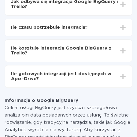
Jak odbywa się integracja Google BigQuery i
Trello?
Najpierw
zarejestruj się w ApiX-Drive
Wybierz, jakie dane przenieść z Google BigQuery
Ile czasu potrzebuje integracja?
do Trello
Włącz aktualizację
W zależności od systemu, z którym będziesz
Teraz dane będą automatycznie przesyłane z
integrować, czas konfiguracji może się różnić i wynosić
Google BigQuery do Trello
Ile kosztuje integracja Google BigQuery z
od 5 do 30 minut. Konfiguracja zajmuje średnio 10-15
Trello?
minut.
Za właśnie integrację nie musisz płacić nic, a cała
funkcjonalność jest dostępna we wszystkich taryfach.
Ile gotowych integracji jest dostępnych w
Płacisz tylko za ilość danych, która faktycznie jest
Apix-Drive?
przekazywana z jednego z Twoich systemów do
drugiego za pośrednictwem naszej usługi. Jeśli
W tej chwili zakończyliśmy 296+ integracji oprócz
dysponujesz niewielką ilością danych miesięcznie,
Google BigQuery i Trello
możesz bezpiecznie skorzystać z darmowej taryfy lub
Informacja o Google BigQuery
w razie potrzeby przełączyć się na płatną. Więcej
Celem usługi BigQuery jest szybka i szczegółowa
informacji o
taryfach
.
analiza big data posiadanych przez usługę. To świetne
rozwiązanie, gdy tradycyjne narzędzia, takie jak Google
Analytics, wyraźnie nie wystarczą. Aby korzystać z