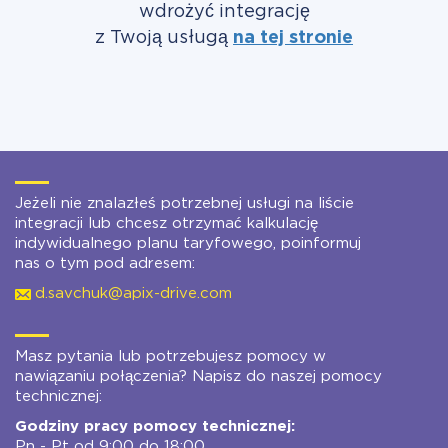
wdrożyć integrację
z Twoją usługą
na tej stronie
Jeżeli nie znalazłeś potrzebnej usługi na liście
integracji lub chcesz otrzymać kalkulację
indywidualnego planu taryfowego, poinformuj
nas o tym pod adresem:
d.savchuk@apix-drive.com
Masz pytania lub potrzebujesz pomocy w
nawiązaniu połączenia? Napisz do naszej pomocy
technicznej:
Godziny pracy pomocy technicznej:
Pn - Pt od 9:00 do 18:00