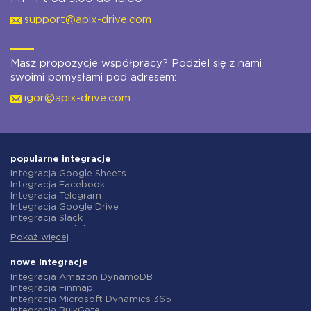
support@apix-drive.com
Masz propozycje współpracy? Podziel się z nami
swoimi pomysłami pod adresem:
igor@apix-drive.com
popularne integracje
Integracja Google Sheets
Integracja Facebook
Integracja Telegram
Integracja Google Drive
Integracja Slack
Integracja MailChimp
Pokaż więcej
Integracja Gmail
Integracja Trello
Integracja ClickUp
nowe integracje
Integracja Airtable
Integracja Amazon DynamoDB
Integracja Google Contacts
Integracja Finmap
Integracja OpenAI (ChatGPT)
Integracja Microsoft Dynamics 365
Integracja Instagram
Integracja BulkGate