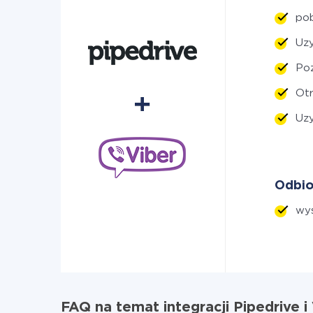
po
Uz
Poz
Ot
Uz
Odbio
wy
FAQ na temat integracji Pipedrive i