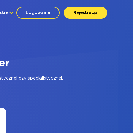
skie
Logowanie
Rejestracja
er
ycznej czy specjalistycznej.