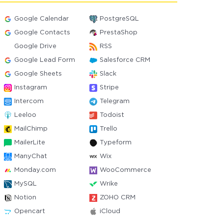
Google Calendar
PostgreSQL
Google Contacts
PrestaShop
Google Drive
RSS
Google Lead Form
Salesforce CRM
Google Sheets
Slack
Instagram
Stripe
Intercom
Telegram
Leeloo
Todoist
MailChimp
Trello
MailerLite
Typeform
ManyChat
Wix
Monday.com
WooCommerce
MySQL
Wrike
Notion
ZOHO CRM
Opencart
iCloud