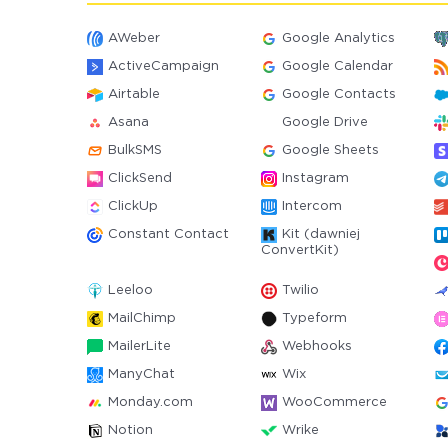
AWeber
Google Analytics
ActiveCampaign
Google Calendar
Airtable
Google Contacts
Asana
Google Drive
BulkSMS
Google Sheets
ClickSend
Instagram
ClickUp
Intercom
Constant Contact
Kit (dawniej
ConvertKit)
Leeloo
Twilio
MailChimp
Typeform
MailerLite
Webhooks
ManyChat
Wix
Monday.com
WooCommerce
Notion
Wrike