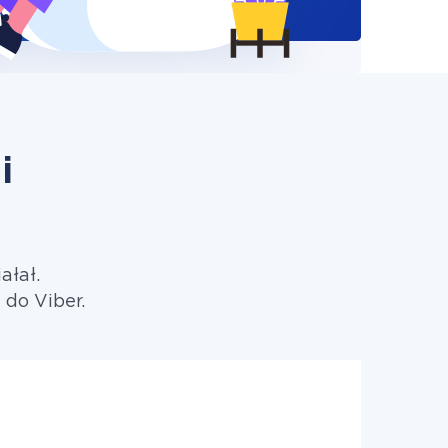
i
ałał.
 do Viber.