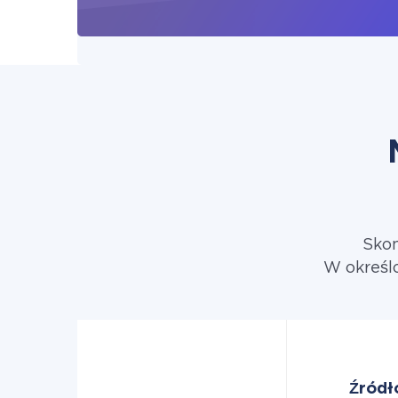
Skon
W określo
Źródł