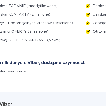
bierz ZADANIE (zmodyfikowane)
Pobie
yskaj KONTAKTY (zmienione)
Uzyska
yskuj potencjalnych klientów (zmienione)
Zdobąd
rzymuj OFERTY (Zmienione)
Otrzym
yskaj OFERTY STARTOWE (Nowe)
rnik danych: Viber, dostępne czynności:
słać wiadomość
 Viber