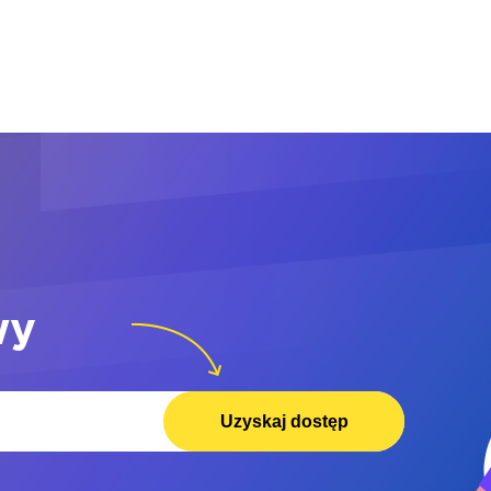
wy
Uzyskaj dostęp