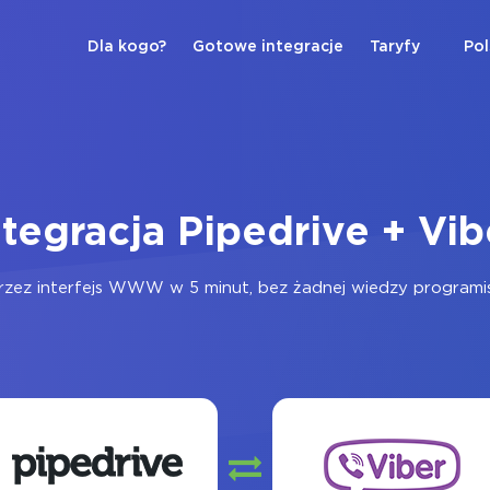
Dla kogo?
Gotowe integracje
Taryfy
Pol
ntegracja Pipedrive + Vib
zez interfejs WWW w 5 minut, bez żadnej wiedzy programist