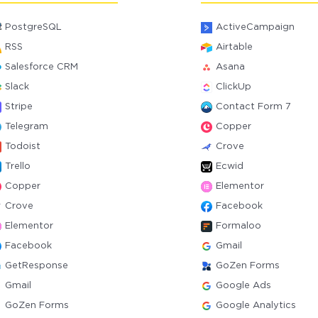
PostgreSQL
ActiveCampaign
RSS
Airtable
Salesforce CRM
Asana
Slack
ClickUp
Stripe
Contact Form 7
Telegram
Copper
Todoist
Crove
Trello
Ecwid
Copper
Elementor
Crove
Facebook
Elementor
Formaloo
Facebook
Gmail
GetResponse
GoZen Forms
Gmail
Google Ads
GoZen Forms
Google Analytics