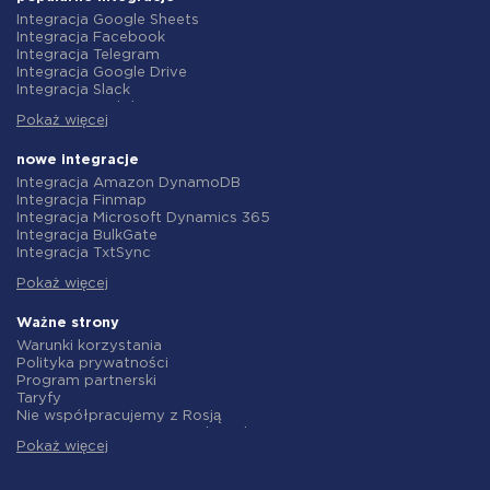
Integracja Google Sheets
Integracja Facebook
Integracja Telegram
Integracja Google Drive
Integracja Slack
Integracja MailChimp
Pokaż więcej
Integracja Gmail
Integracja Trello
Integracja ClickUp
nowe integracje
Integracja Airtable
Integracja Amazon DynamoDB
Integracja Google Contacts
Integracja Finmap
Integracja OpenAI (ChatGPT)
Integracja Microsoft Dynamics 365
Integracja Instagram
Integracja BulkGate
Integracja ActiveCampaign
Integracja TxtSync
Integracja Typeform
Integracja Wire2Air
Integracja Salesforce CRM
Pokaż więcej
Integracja Corezoid
Integracja Monday.com
Integracja Infobip
Integracja Notion
Integracja Instasent
Ważne strony
Integracja Stripe
Integracja AtomPark
Warunki korzystania
Integracja AWeber
Integracja TXTImpact
Polityka prywatności
Integracja Asana
Integracja Campaign Monitor
Program partnerski
Integracja ZOHO CRM
Integracja CM.com
Taryfy
Integracja Webhooks
Integracja D7 Networks
Nie współpracujemy z Rosją
Integracja GetResponse
Integracja SMS.to
Umowa o przetwarzanie danych
Integracja WooCommerce
Integracja SMSGlobal
Pokaż więcej
polityka zwrotów
Integracja Pipedrive
Integracja Textlocal
Indywidualne rozwiązanie
Integracja Google Calendar
Integracja ShoutOUT
Warunki programu partnerskiego