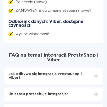
Polecenie (nowe)
ZAMÓWIENIE otrzymane etapami (nowe)
Odbiornik danych: Viber, dostępne
czynności:
wysłać wiadomość
FAQ na temat integracji PrestaShop i
Viber
Jak odbywa się integracja PrestaShop i
Viber?
Najpierw
zarejestruj się w ApiX-Drive
Wybierz, jakie dane przenieść z PrestaShop do
Ile czasu potrzebuje integracja?
Viber
Włącz aktualizację
W zależności od systemu, z którym będziesz
Teraz dane będą automatycznie przesyłane z