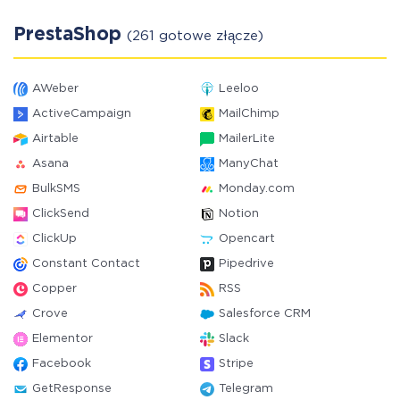
PrestaShop
(261 gotowe złącze)
AWeber
Leeloo
ActiveCampaign
MailChimp
Airtable
MailerLite
Asana
ManyChat
BulkSMS
Monday.com
ClickSend
Notion
ClickUp
Opencart
Constant Contact
Pipedrive
Copper
RSS
Crove
Salesforce CRM
Elementor
Slack
Facebook
Stripe
GetResponse
Telegram