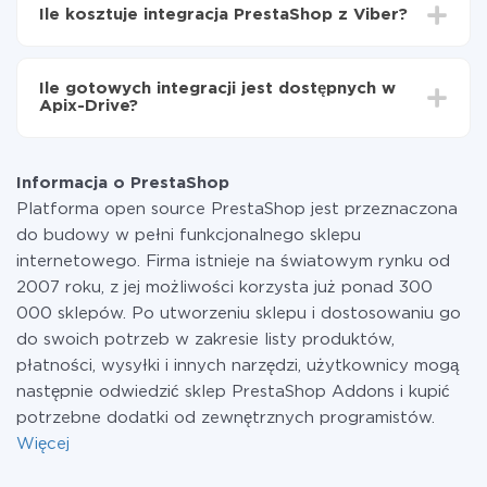
integrować, czas konfiguracji może się różnić i wynosić
PrestaShop do Viber
Ile kosztuje integracja PrestaShop z Viber?
od 5 do 30 minut. Konfiguracja zajmuje średnio 10-15
minut.
Za właśnie integrację nie musisz płacić nic, a cała
funkcjonalność jest dostępna we wszystkich taryfach.
Ile gotowych integracji jest dostępnych w
Płacisz tylko za ilość danych, która faktycznie jest
Apix-Drive?
przekazywana z jednego z Twoich systemów do
drugiego za pośrednictwem naszej usługi. Jeśli
W tej chwili zakończyliśmy 296+ integracji oprócz
dysponujesz niewielką ilością danych miesięcznie,
PrestaShop i Viber
możesz bezpiecznie skorzystać z darmowej taryfy lub
Informacja o PrestaShop
w razie potrzeby przełączyć się na płatną. Więcej
Platforma open source PrestaShop jest przeznaczona
informacji o
taryfach
.
do budowy w pełni funkcjonalnego sklepu
internetowego. Firma istnieje na światowym rynku od
2007 roku, z jej możliwości korzysta już ponad 300
000 sklepów. Po utworzeniu sklepu i dostosowaniu go
do swoich potrzeb w zakresie listy produktów,
płatności, wysyłki i innych narzędzi, użytkownicy mogą
następnie odwiedzić sklep PrestaShop Addons i kupić
potrzebne dodatki od zewnętrznych programistów.
Więcej