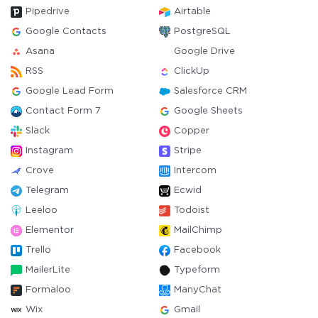
Pipedrive
Airtable
Google Contacts
PostgreSQL
Asana
Google Drive
RSS
ClickUp
Google Lead Form
Salesforce CRM
Contact Form 7
Google Sheets
Slack
Copper
Instagram
Stripe
Crove
Intercom
Telegram
Ecwid
Leeloo
Todoist
Elementor
MailChimp
Trello
Facebook
MailerLite
Typeform
Formaloo
ManyChat
Wix
Gmail