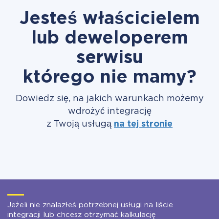
Jesteś właścicielem
lub deweloperem
serwisu
którego nie mamy?
Dowiedz się, na jakich warunkach możemy
wdrożyć integrację
z Twoją usługą
na tej stronie
Jeżeli nie znalazłeś potrzebnej usługi na liście
integracji lub chcesz otrzymać kalkulację