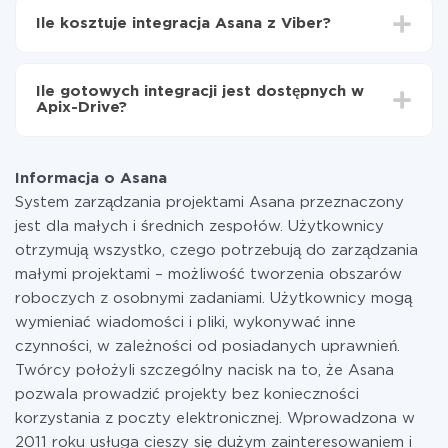
integrować, czas konfiguracji może się różnić i wynosić
Ile kosztuje integracja Asana z Viber?
od 5 do 30 minut. Konfiguracja zajmuje średnio 10-15
minut.
Za właśnie integrację nie musisz płacić nic, a cała
funkcjonalność jest dostępna we wszystkich taryfach.
Ile gotowych integracji jest dostępnych w
Płacisz tylko za ilość danych, która faktycznie jest
Apix-Drive?
przekazywana z jednego z Twoich systemów do
drugiego za pośrednictwem naszej usługi. Jeśli
W tej chwili zakończyliśmy 296+ integracji oprócz
dysponujesz niewielką ilością danych miesięcznie,
Asana i Viber
możesz bezpiecznie skorzystać z darmowej taryfy lub
Informacja o Asana
w razie potrzeby przełączyć się na płatną. Więcej
System zarządzania projektami Asana przeznaczony
informacji o
taryfach
.
jest dla małych i średnich zespołów. Użytkownicy
otrzymują wszystko, czego potrzebują do zarządzania
małymi projektami – możliwość tworzenia obszarów
roboczych z osobnymi zadaniami. Użytkownicy mogą
wymieniać wiadomości i pliki, wykonywać inne
czynności, w zależności od posiadanych uprawnień.
Twórcy położyli szczególny nacisk na to, że Asana
pozwala prowadzić projekty bez konieczności
korzystania z poczty elektronicznej. Wprowadzona w
2011 roku usługa cieszy się dużym zainteresowaniem i