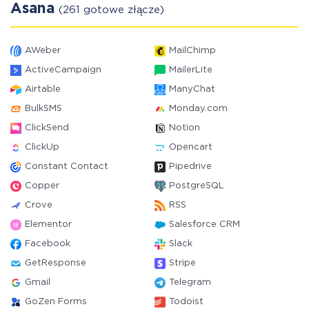
Asana
(261 gotowe złącze)
AWeber
MailChimp
ActiveCampaign
MailerLite
Airtable
ManyChat
BulkSMS
Monday.com
ClickSend
Notion
ClickUp
Opencart
Constant Contact
Pipedrive
Copper
PostgreSQL
Crove
RSS
Elementor
Salesforce CRM
Facebook
Slack
GetResponse
Stripe
Gmail
Telegram
GoZen Forms
Todoist