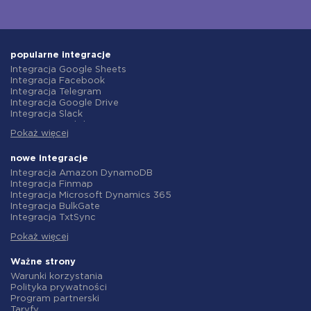
popularne integracje
Integracja Google Sheets
Integracja Facebook
Integracja Telegram
Integracja Google Drive
Integracja Slack
Integracja MailChimp
Pokaż więcej
Integracja Gmail
Integracja Trello
Integracja ClickUp
nowe integracje
Integracja Airtable
Integracja Amazon DynamoDB
Integracja Google Contacts
Integracja Finmap
Integracja OpenAI (ChatGPT)
Integracja Microsoft Dynamics 365
Integracja Instagram
Integracja BulkGate
Integracja ActiveCampaign
Integracja TxtSync
Integracja Typeform
Integracja Wire2Air
Integracja Salesforce CRM
Pokaż więcej
Integracja Corezoid
Integracja Monday.com
Integracja Infobip
Integracja Notion
Integracja Instasent
Ważne strony
Integracja Stripe
Integracja AtomPark
Warunki korzystania
Integracja AWeber
Integracja TXTImpact
Polityka prywatności
Integracja Asana
Integracja Campaign Monitor
Program partnerski
Integracja ZOHO CRM
Integracja CM.com
Taryfy