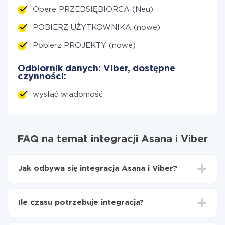
Obere PRZEDSIĘBIORCA (Neu)
POBIERZ UŻYTKOWNIKA (nowe)
Pobierz PROJEKTY (nowe)
Odbiornik danych: Viber, dostępne
czynności:
wysłać wiadomość
FAQ na temat integracji Asana i Viber
Jak odbywa się integracja Asana i Viber?
Najpierw
zarejestruj się w ApiX-Drive
Wybierz, jakie dane przenieść z Asana do Viber
Ile czasu potrzebuje integracja?
Włącz aktualizację
Teraz dane będą automatycznie przesyłane z
W zależności od systemu, z którym będziesz
Asana do Viber