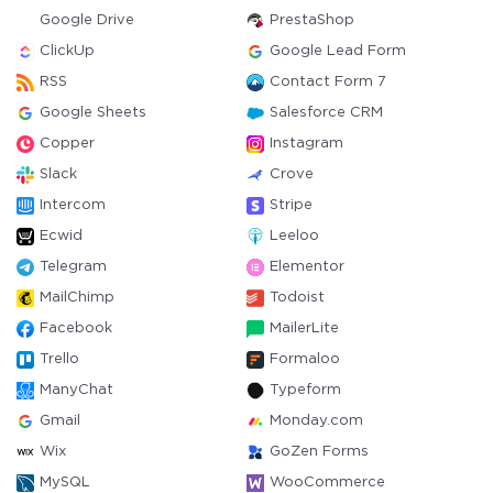
Google Drive
PrestaShop
ClickUp
Google Lead Form
RSS
Contact Form 7
Google Sheets
Salesforce CRM
Copper
Instagram
Slack
Crove
Intercom
Stripe
Ecwid
Leeloo
Telegram
Elementor
MailChimp
Todoist
Facebook
MailerLite
Trello
Formaloo
ManyChat
Typeform
Gmail
Monday.com
Wix
GoZen Forms
MySQL
WooCommerce