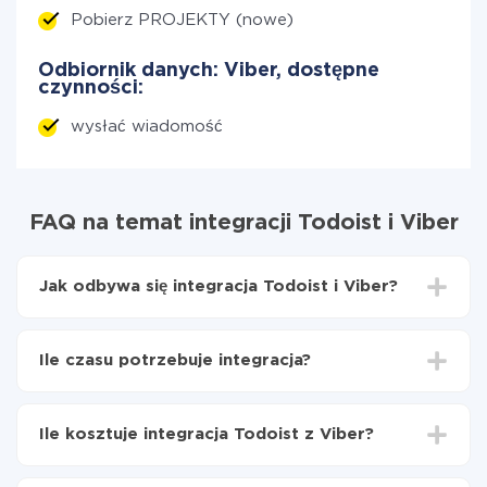
Pobierz PROJEKTY (nowe)
Odbiornik danych: Viber, dostępne
czynności:
wysłać wiadomość
FAQ na temat integracji Todoist i Viber
Jak odbywa się integracja Todoist i Viber?
Najpierw
zarejestruj się w ApiX-Drive
Wybierz, jakie dane przenieść z Todoist do Viber
Ile czasu potrzebuje integracja?
Włącz aktualizację
Teraz dane będą automatycznie przesyłane z
W zależności od systemu, z którym będziesz
Todoist do Viber
integrować, czas konfiguracji może się różnić i wynosić
Ile kosztuje integracja Todoist z Viber?
od 5 do 30 minut. Konfiguracja zajmuje średnio 10-15
minut.
Za właśnie integrację nie musisz płacić nic, a cała