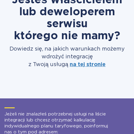
Jesteś właścicielem
lub deweloperem
serwisu
którego nie mamy?
Dowiedz się, na jakich warunkach możemy
wdrożyć integrację
z Twoją usługą
na tej stronie
Jeżeli nie znalazłeś potrzebnej usługi na liście
integracji lub chcesz otrzymać kalkulację
indywidualnego planu taryfowego, poinformuj
nas o tym pod adresem: