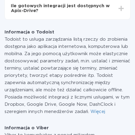
funkcjonalność jest dostępna we wszystkich taryfach.
Ile gotowych integracji jest dostępnych w
Płacisz tylko za ilość danych, która faktycznie jest
Apix-Drive?
przekazywana z jednego z Twoich systemów do
drugiego za pośrednictwem naszej usługi. Jeśli
W tej chwili zakończyliśmy 296+ integracji oprócz
dysponujesz niewielką ilością danych miesięcznie,
Todoist i Viber
możesz bezpiecznie skorzystać z darmowej taryfy lub
Informacja o Todoist
w razie potrzeby przełączyć się na płatną. Więcej
Todoist to usługa zarządzania listą rzeczy do zrobienia
informacji o
taryfach
.
dostępna jako aplikacja internetowa, komputerowa lub
mobilna. Za jego pomocą użytkownik może elastycznie
dostosowywać parametry zadań, m.in. ustalać i zmieniać
terminy, ustalać powtarzające się terminy, zmieniać
priorytety, tworzyć etapy pośrednie itp. Todoist
zapewnia automatyczną synchronizację między
urządzeniami, ale może też działać całkowicie offline.
Posiada możliwość integracji z licznymi usługami, w tym
Dropbox, Google Drive, Google Now, DashClock i
szeregiem innych menedżerów zadań.
Więcej
Informacja o Viber