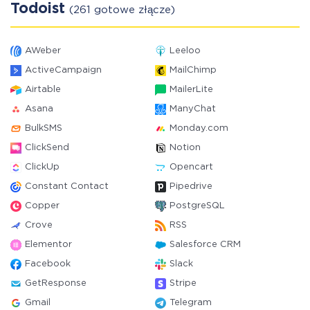
Todoist
(261 gotowe złącze)
AWeber
Leeloo
ActiveCampaign
MailChimp
Airtable
MailerLite
Asana
ManyChat
BulkSMS
Monday.com
ClickSend
Notion
ClickUp
Opencart
Constant Contact
Pipedrive
Copper
PostgreSQL
Crove
RSS
Elementor
Salesforce CRM
Facebook
Slack
GetResponse
Stripe
Gmail
Telegram