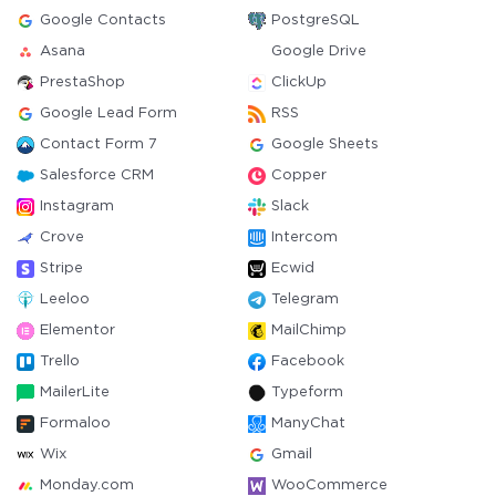
Google Contacts
PostgreSQL
Asana
Google Drive
PrestaShop
ClickUp
Google Lead Form
RSS
Contact Form 7
Google Sheets
Salesforce CRM
Copper
Instagram
Slack
Crove
Intercom
Stripe
Ecwid
Leeloo
Telegram
Elementor
MailChimp
Trello
Facebook
MailerLite
Typeform
Formaloo
ManyChat
Wix
Gmail
Monday.com
WooCommerce