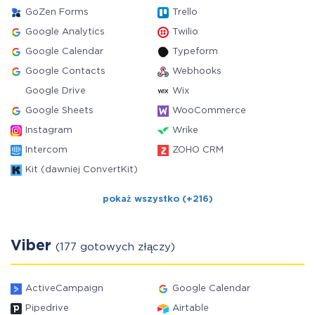
GoZen Forms
Trello
Google Analytics
Twilio
Google Calendar
Typeform
Google Contacts
Webhooks
Google Drive
Wix
Google Sheets
WooCommerce
Instagram
Wrike
Intercom
ZOHO CRM
Kit (dawniej ConvertKit)
pokaż wszystko (+216)
Viber
(177 gotowych złączy)
ActiveCampaign
Google Calendar
Pipedrive
Airtable