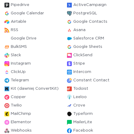
Pipedrive
ActiveCampaign
Google Calendar
PostgreSQL
Airtable
Google Contacts
RSS
Asana
Google Drive
Salesforce CRM
BulkSMS
Google Sheets
Slack
ClickSend
Instagram
Stripe
ClickUp
Intercom
Telegram
Constant Contact
Kit (dawniej ConvertKit)
Todoist
Copper
Leeloo
Twilio
Crove
MailChimp
Typeform
Elementor
MailerLite
Webhooks
Facebook