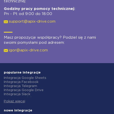
technicznej:
Godziny pracy pomocy technicznej:
Pn - Pt od 9:00 do 18:00
support@apix-drive.com
Masz propozycje współpracy? Podziel się z nami
swoimi pomysłami pod adresem:
igor@apix-drive.com
popularne integracje
Integracja Google Sheets
Integracja Facebook
Integracja Telegram
Integracja Google Drive
Integracja Slack
Integracja MailChimp
Pokaż więcej
Integracja Gmail
Integracja Trello
Integracja ClickUp
nowe integracje