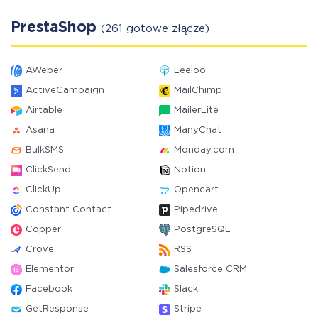
PrestaShop
(261 gotowe złącze)
AWeber
Leeloo
ActiveCampaign
MailChimp
Airtable
MailerLite
Asana
ManyChat
BulkSMS
Monday.com
ClickSend
Notion
ClickUp
Opencart
Constant Contact
Pipedrive
Copper
PostgreSQL
Crove
RSS
Elementor
Salesforce CRM
Facebook
Slack
GetResponse
Stripe