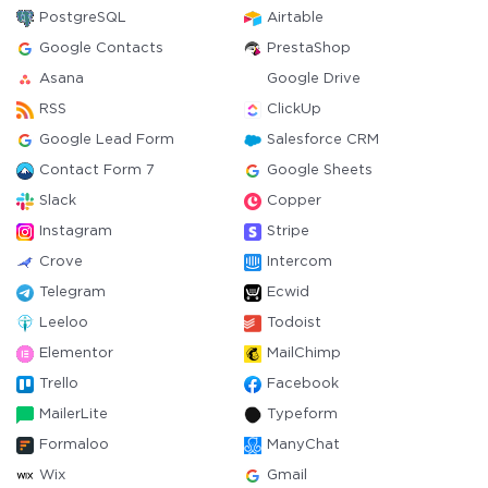
PostgreSQL
Airtable
Google Contacts
PrestaShop
Asana
Google Drive
RSS
ClickUp
Google Lead Form
Salesforce CRM
Contact Form 7
Google Sheets
Slack
Copper
Instagram
Stripe
Crove
Intercom
Telegram
Ecwid
Leeloo
Todoist
Elementor
MailChimp
Trello
Facebook
MailerLite
Typeform
Formaloo
ManyChat
Wix
Gmail