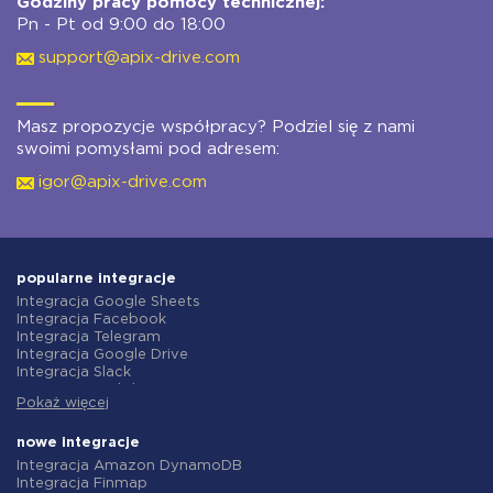
Godziny pracy pomocy technicznej:
Pn - Pt od 9:00 do 18:00
support@apix-drive.com
Masz propozycje współpracy? Podziel się z nami
swoimi pomysłami pod adresem:
igor@apix-drive.com
popularne integracje
Integracja Google Sheets
Integracja Facebook
Integracja Telegram
Integracja Google Drive
Integracja Slack
Integracja MailChimp
Pokaż więcej
Integracja Gmail
Integracja Trello
Integracja ClickUp
nowe integracje
Integracja Airtable
Integracja Amazon DynamoDB
Integracja Google Contacts
Integracja Finmap