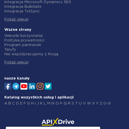
Integracja OpenAI (ChatGPT)
Integracja Microsoft Dynamics 365
Integracja Instagram
Integracja BulkGate
Integracja ActiveCampaign
Integracja TxtSync
Integracja Typeform
Integracja Wire2Air
Integracja Salesforce CRM
Pokaż więcej
Integracja Corezoid
Integracja Monday.com
Integracja Infobip
Integracja Notion
Integracja Instasent
Ważne strony
Integracja Stripe
Integracja AtomPark
Warunki korzystania
Integracja AWeber
Integracja TXTImpact
Polityka prywatności
Integracja Asana
Integracja Campaign Monitor
Program partnerski
Integracja ZOHO CRM
Integracja CM.com
Taryfy
Integracja Webhooks
Integracja D7 Networks
Nie współpracujemy z Rosją
Integracja GetResponse
Integracja SMS.to
Umowa o przetwarzanie danych
Integracja WooCommerce
Integracja SMSGlobal
Pokaż więcej
polityka zwrotów
Integracja Pipedrive
Integracja Textlocal
Indywidualne rozwiązanie
Integracja Google Calendar
Integracja ShoutOUT
Warunki programu partnerskiego
Integracja Opencart
Integracja Apifonica
O nas
nasze kanały
Integracja Todoist
Integracja SMSAPI
Integracja Kit (dawniej ConvertKit)
Integracja Wrike
Integracja Wix
Integracja Constant Contact
Integracja Crove
Integracja Intercom
Integracja ClickSend
Katalog wszystkich usług i aplikacji
Integracja Elementor
Integracja RSS
Integracja BulkSMS
A
B
C
D
E
F
G
H
I
J
K
L
M
N
O
P
Q
R
S
T
U
V
W
X
Y
Z
0-9
Integracja MailerLite
Integracja ManyChat
Integracja Google Analytics
Integracja Twilio
Integracja Leeloo
Integracja Copper