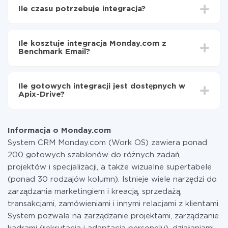
Wybierz, jakie dane przenieść z Monday.com do
Ile czasu potrzebuje integracja?
Benchmark Email
Włącz aktualizację
W zależności od systemu, z którym będziesz
Teraz dane będą automatycznie przesyłane z
integrować, czas konfiguracji może się różnić i wynosić
Monday.com do Benchmark Email
Ile kosztuje integracja Monday.com z
od 5 do 30 minut. Konfiguracja zajmuje średnio 10-15
Benchmark Email?
minut.
Za właśnie integrację nie musisz płacić nic, a cała
funkcjonalność jest dostępna we wszystkich taryfach.
Ile gotowych integracji jest dostępnych w
Płacisz tylko za ilość danych, która faktycznie jest
Apix-Drive?
przekazywana z jednego z Twoich systemów do
drugiego za pośrednictwem naszej usługi. Jeśli
W tej chwili zakończyliśmy 296+ integracji oprócz
dysponujesz niewielką ilością danych miesięcznie,
Monday.com i Benchmark Email
możesz bezpiecznie skorzystać z darmowej taryfy lub
Informacja o Monday.com
w razie potrzeby przełączyć się na płatną. Więcej
System CRM Monday.com (Work OS) zawiera ponad
informacji o
taryfach
.
200 gotowych szablonów do różnych zadań,
projektów i specjalizacji, a także wizualne supertabele
(ponad 30 rodzajów kolumn). Istnieje wiele narzędzi do
zarządzania marketingiem i kreacją, sprzedażą,
transakcjami, zamówieniami i innymi relacjami z klientami.
System pozwala na zarządzanie projektami, zarządzanie