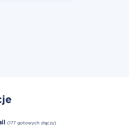
cje
il
(177 gotowych złączy)