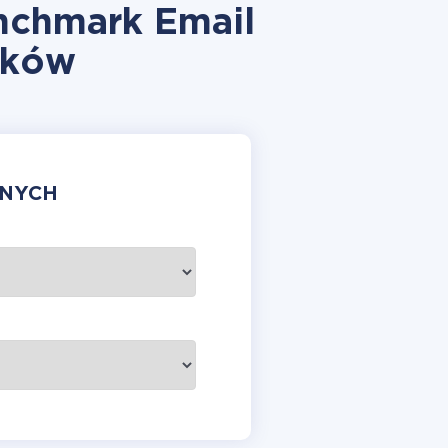
enchmark Email
yków
ANYCH