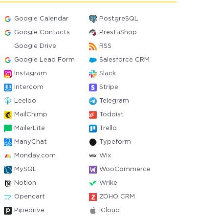
Google Calendar
PostgreSQL
Google Contacts
PrestaShop
Google Drive
RSS
Google Lead Form
Salesforce CRM
Instagram
Slack
Intercom
Stripe
Leeloo
Telegram
MailChimp
Todoist
MailerLite
Trello
ManyChat
Typeform
Monday.com
Wix
MySQL
WooCommerce
Notion
Wrike
Opencart
ZOHO CRM
Pipedrive
iCloud