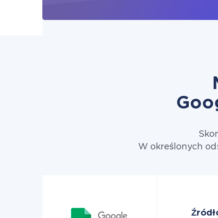
Goog
Skon
W określonych od
Źródł