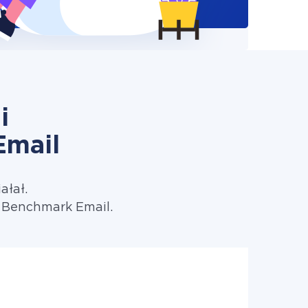
i
Email
ałał.
 Benchmark Email.