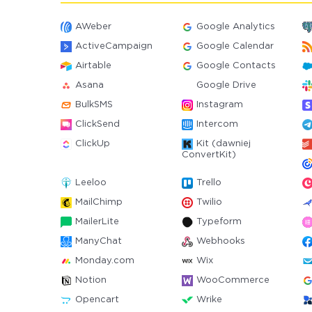
AWeber
Google Analytics
ActiveCampaign
Google Calendar
Airtable
Google Contacts
Asana
Google Drive
BulkSMS
Instagram
ClickSend
Intercom
ClickUp
Kit (dawniej
ConvertKit)
Leeloo
Trello
MailChimp
Twilio
MailerLite
Typeform
ManyChat
Webhooks
Monday.com
Wix
Notion
WooCommerce
Opencart
Wrike