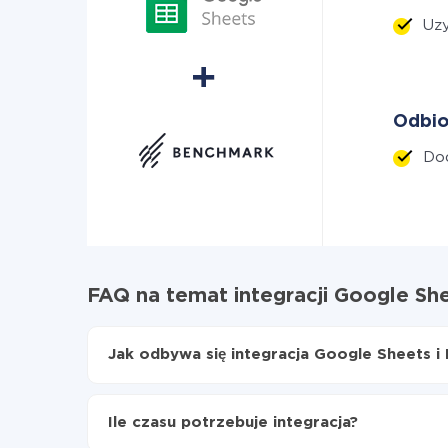
Uzy
Odbio
Dod
FAQ na temat integracji Google Sh
Jak odbywa się integracja Google Sheets i
Najpierw
zarejestruj się w ApiX-Drive
Wybierz, jakie dane przenieść z Google Shee
Ile czasu potrzebuje integracja?
Włącz aktualizację
Teraz dane będą automatycznie przesyłane z