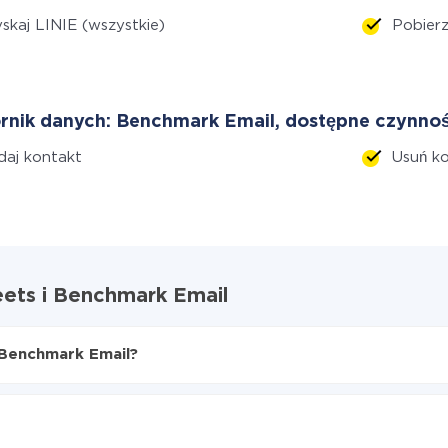
skaj LINIE (wszystkie)
Pobier
rnik danych: Benchmark Email, dostępne czynnoś
aj kontakt
Usuń k
eets i Benchmark Email
 Benchmark Email?
ts do Benchmark Email
 Google Sheets do Benchmark Email