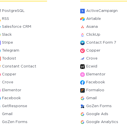
PostgreSQL
ActiveCampaign
RSS
Airtable
Salesforce CRM
Asana
Slack
ClickUp
Stripe
Contact Form 7
Telegram
Copper
Todoist
Crove
Constant Contact
Ecwid
Copper
Elementor
Crove
Facebook
Elementor
Formaloo
Facebook
Gmail
GetResponse
GoZen Forms
Gmail
Google Ads
GoZen Forms
Google Analytics