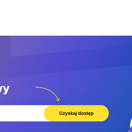
wy
Uzyskaj dostęp