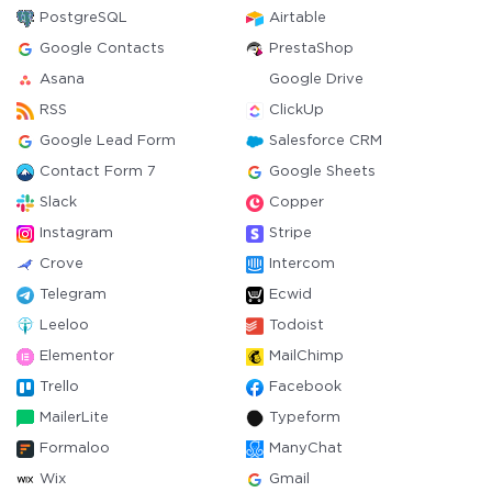
PostgreSQL
Airtable
Google Contacts
PrestaShop
Asana
Google Drive
RSS
ClickUp
Google Lead Form
Salesforce CRM
Contact Form 7
Google Sheets
Slack
Copper
Instagram
Stripe
Crove
Intercom
Telegram
Ecwid
Leeloo
Todoist
Elementor
MailChimp
Trello
Facebook
MailerLite
Typeform
Formaloo
ManyChat
Wix
Gmail