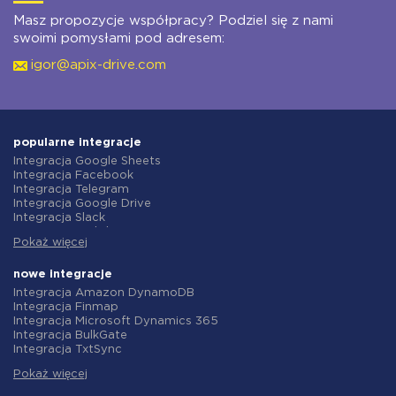
Masz propozycje współpracy? Podziel się z nami
swoimi pomysłami pod adresem:
igor@apix-drive.com
popularne integracje
Integracja Google Sheets
Integracja Facebook
Integracja Telegram
Integracja Google Drive
Integracja Slack
Integracja MailChimp
Pokaż więcej
Integracja Gmail
Integracja Trello
Integracja ClickUp
nowe integracje
Integracja Airtable
Integracja Amazon DynamoDB
Integracja Google Contacts
Integracja Finmap
Integracja OpenAI (ChatGPT)
Integracja Microsoft Dynamics 365
Integracja Instagram
Integracja BulkGate
Integracja ActiveCampaign
Integracja TxtSync
Integracja Typeform
Integracja Wire2Air
Integracja Salesforce CRM
Pokaż więcej
Integracja Corezoid
Integracja Monday.com
Integracja Infobip