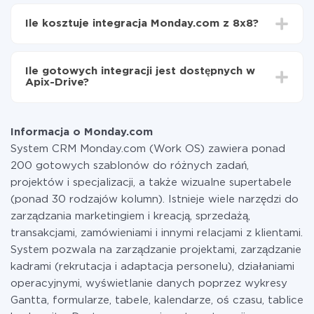
W zależności od systemu, z którym będziesz
Teraz dane będą automatycznie przesyłane z
integrować, czas konfiguracji może się różnić i wynosić
Monday.com do 8x8
Ile kosztuje integracja Monday.com z 8x8?
od 5 do 30 minut. Konfiguracja zajmuje średnio 10-15
minut.
Za właśnie integrację nie musisz płacić nic, a cała
funkcjonalność jest dostępna we wszystkich taryfach.
Ile gotowych integracji jest dostępnych w
Płacisz tylko za ilość danych, która faktycznie jest
Apix-Drive?
przekazywana z jednego z Twoich systemów do
drugiego za pośrednictwem naszej usługi. Jeśli
W tej chwili zakończyliśmy 296+ integracji oprócz
dysponujesz niewielką ilością danych miesięcznie,
Monday.com i 8x8
możesz bezpiecznie skorzystać z darmowej taryfy lub
Informacja o Monday.com
w razie potrzeby przełączyć się na płatną. Więcej
System CRM Monday.com (Work OS) zawiera ponad
informacji o
taryfach
.
200 gotowych szablonów do różnych zadań,
projektów i specjalizacji, a także wizualne supertabele
(ponad 30 rodzajów kolumn). Istnieje wiele narzędzi do
zarządzania marketingiem i kreacją, sprzedażą,
transakcjami, zamówieniami i innymi relacjami z klientami.
System pozwala na zarządzanie projektami, zarządzanie
kadrami (rekrutacja i adaptacja personelu), działaniami
operacyjnymi, wyświetlanie danych poprzez wykresy
Gantta, formularze, tabele, kalendarze, oś czasu, tablice