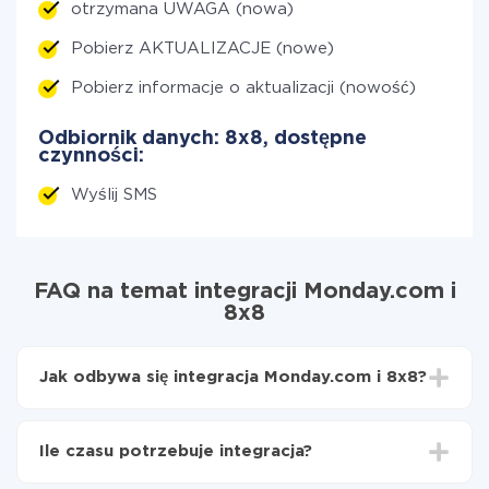
otrzymana UWAGA (nowa)
Pobierz AKTUALIZACJE (nowe)
Pobierz informacje o aktualizacji (nowość)
Odbiornik danych: 8x8, dostępne
czynności:
Wyślij SMS
FAQ na temat integracji Monday.com i
8x8
Jak odbywa się integracja Monday.com i 8x8?
Najpierw
zarejestruj się w ApiX-Drive
Wybierz, jakie dane przenieść z Monday.com do
Ile czasu potrzebuje integracja?
8x8
Włącz aktualizację