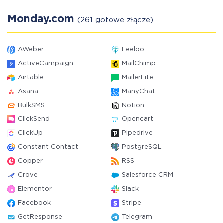
Monday.com
(261 gotowe złącze)
AWeber
Leeloo
ActiveCampaign
MailChimp
Airtable
MailerLite
Asana
ManyChat
BulkSMS
Notion
ClickSend
Opencart
ClickUp
Pipedrive
Constant Contact
PostgreSQL
Copper
RSS
Crove
Salesforce CRM
Elementor
Slack
Facebook
Stripe
GetResponse
Telegram