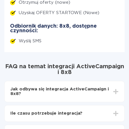
Otrzymuj oferty (nowe)
Uzyskaj OFERTY STARTOWE (Nowe)
Odbiornik danych: 8x8, dostępne
czynności:
Wyślij SMS
FAQ na temat integracji ActiveCampaign
i 8x8
Jak odbywa się integracja ActiveCampaign i
8x8?
Najpierw
zarejestruj się w ApiX-Drive
Wybierz, jakie dane przenieść z ActiveCampaign do
Ile czasu potrzebuje integracja?
8x8
Włącz aktualizację
W zależności od systemu, z którym będziesz
Teraz dane będą automatycznie przesyłane z