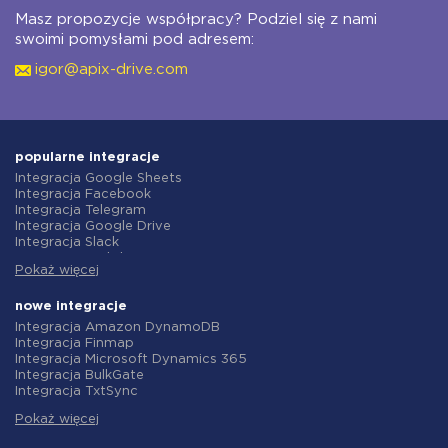
Masz propozycje współpracy? Podziel się z nami
swoimi pomysłami pod adresem:
igor@apix-drive.com
popularne integracje
Integracja Google Sheets
Integracja Facebook
Integracja Telegram
Integracja Google Drive
Integracja Slack
Integracja MailChimp
Pokaż więcej
Integracja Gmail
Integracja Trello
Integracja ClickUp
nowe integracje
Integracja Airtable
Integracja Amazon DynamoDB
Integracja Google Contacts
Integracja Finmap
Integracja OpenAI (ChatGPT)
Integracja Microsoft Dynamics 365
Integracja Instagram
Integracja BulkGate
Integracja ActiveCampaign
Integracja TxtSync
Integracja Typeform
Integracja Wire2Air
Integracja Salesforce CRM
Pokaż więcej
Integracja Corezoid
Integracja Monday.com
Integracja Infobip