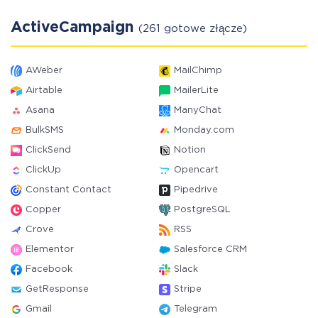
ActiveCampaign
(261 gotowe złącze)
AWeber
MailChimp
Airtable
MailerLite
Asana
ManyChat
BulkSMS
Monday.com
ClickSend
Notion
ClickUp
Opencart
Constant Contact
Pipedrive
Copper
PostgreSQL
Crove
RSS
Elementor
Salesforce CRM
Facebook
Slack
GetResponse
Stripe
Gmail
Telegram