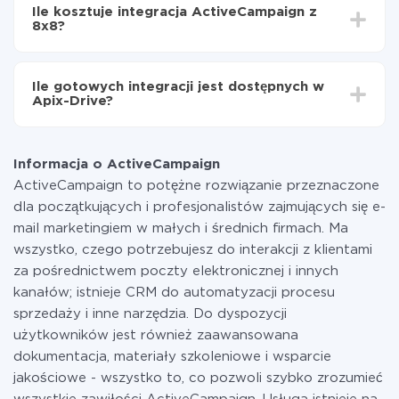
integrować, czas konfiguracji może się różnić i wynosić
ActiveCampaign do 8x8
Ile kosztuje integracja ActiveCampaign z
od 5 do 30 minut. Konfiguracja zajmuje średnio 10-15
8x8?
minut.
Za właśnie integrację nie musisz płacić nic, a cała
funkcjonalność jest dostępna we wszystkich taryfach.
Ile gotowych integracji jest dostępnych w
Płacisz tylko za ilość danych, która faktycznie jest
Apix-Drive?
przekazywana z jednego z Twoich systemów do
drugiego za pośrednictwem naszej usługi. Jeśli
W tej chwili zakończyliśmy 296+ integracji oprócz
dysponujesz niewielką ilością danych miesięcznie,
ActiveCampaign i 8x8
możesz bezpiecznie skorzystać z darmowej taryfy lub
Informacja o ActiveCampaign
w razie potrzeby przełączyć się na płatną. Więcej
ActiveCampaign to potężne rozwiązanie przeznaczone
informacji o
taryfach
.
dla początkujących i profesjonalistów zajmujących się e-
mail marketingiem w małych i średnich firmach. Ma
wszystko, czego potrzebujesz do interakcji z klientami
za pośrednictwem poczty elektronicznej i innych
kanałów; istnieje CRM do automatyzacji procesu
sprzedaży i inne narzędzia. Do dyspozycji
użytkowników jest również zaawansowana
dokumentacja, materiały szkoleniowe i wsparcie
jakościowe - wszystko to, co pozwoli szybko zrozumieć