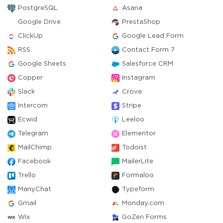
PostgreSQL
Asana
Google Drive
PrestaShop
ClickUp
Google Lead Form
RSS
Contact Form 7
Google Sheets
Salesforce CRM
Copper
Instagram
Slack
Crove
Intercom
Stripe
Ecwid
Leeloo
Telegram
Elementor
MailChimp
Todoist
Facebook
MailerLite
Trello
Formaloo
ManyChat
Typeform
Gmail
Monday.com
Wix
GoZen Forms