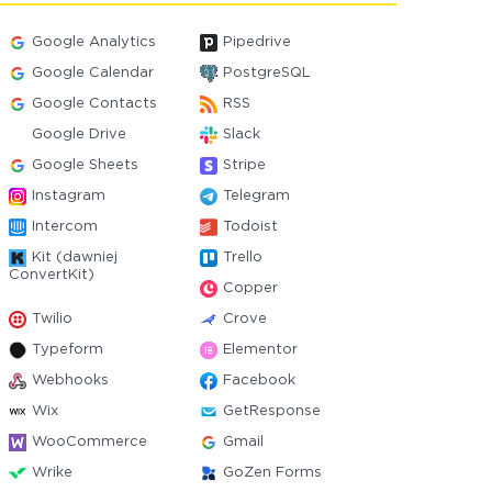
Google Analytics
Pipedrive
Google Calendar
PostgreSQL
Google Contacts
RSS
Google Drive
Slack
Google Sheets
Stripe
Instagram
Telegram
Intercom
Todoist
Kit (dawniej
Trello
ConvertKit)
Copper
Twilio
Crove
Typeform
Elementor
Webhooks
Facebook
Wix
GetResponse
WooCommerce
Gmail
Wrike
GoZen Forms