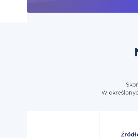
Skon
W określonyc
Źródł