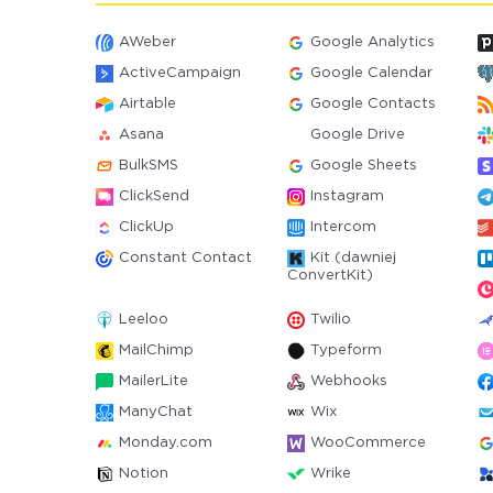
AWeber
Google Analytics
ActiveCampaign
Google Calendar
Airtable
Google Contacts
Asana
Google Drive
BulkSMS
Google Sheets
ClickSend
Instagram
ClickUp
Intercom
Constant Contact
Kit (dawniej
ConvertKit)
Leeloo
Twilio
MailChimp
Typeform
MailerLite
Webhooks
ManyChat
Wix
Monday.com
WooCommerce
Notion
Wrike