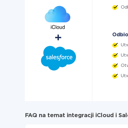
Od
Odbio
Utw
Ut
Otw
Ut
FAQ na temat integracji iCloud i S