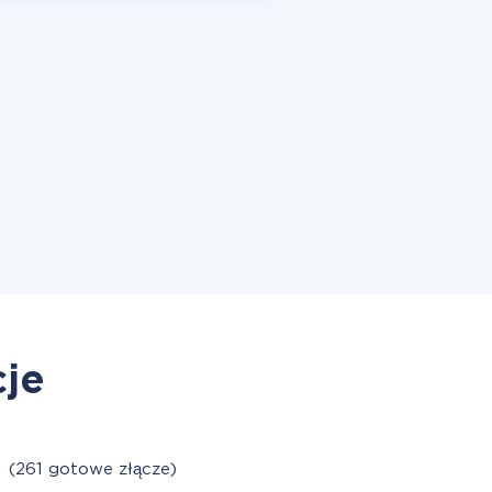
cje
M
(261 gotowe złącze)