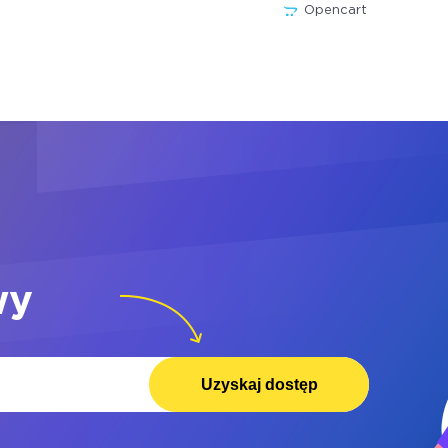
Opencart
wy
Uzyskaj dostęp