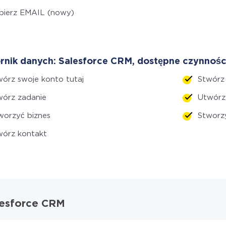
bierz EMAIL (nowy)
rnik danych: Salesforce CRM, dostępne czynnośc
órz swoje konto tutaj
Stwórz
wórz zadanie
Utwór
orzyć biznes
Stworz
wórz kontakt
alesforce CRM