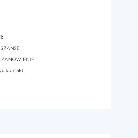
i:
 SZANSĘ
z ZAMÓWIENIE
yć kontakt