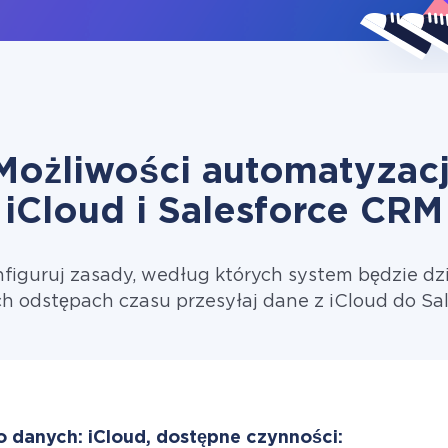
Możliwości automatyzacj
iCloud i Salesforce CRM
figuruj zasady, według których system będzie dzi
h odstępach czasu przesyłaj dane z iCloud do Sa
o danych: iCloud, dostępne czynności: