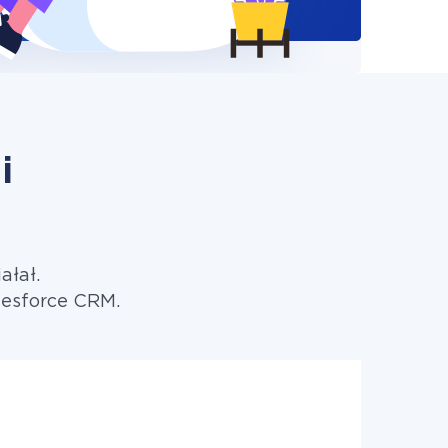
i
ałał.
lesforce CRM.