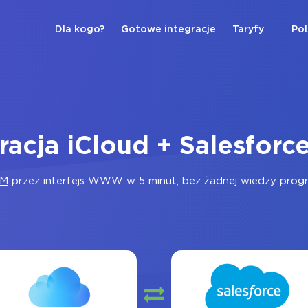
Dla kogo?
Gotowe integracje
Taryfy
Pol
racja iCloud + Salesfor
RM
przez interfejs WWW w 5 minut, bez żadnej wiedzy program