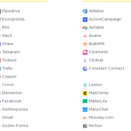
Pipedrive
AWeber
PostgreSQL
ActiveCampaign
RSS
Airtable
Slack
Asana
Stripe
BulkSMS
Telegram
ClickSend
Todoist
ClickUp
Trello
Constant Contact
Copper
Crove
Leeloo
Elementor
MailChimp
Facebook
MailerLite
GetResponse
ManyChat
Gmail
Monday.com
GoZen Forms
Notion