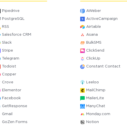
Pipedrive
AWeber
PostgreSQL
ActiveCampaign
RSS
Airtable
Salesforce CRM
Asana
Slack
BulkSMS
Stripe
ClickSend
Telegram
ClickUp
Todoist
Constant Contact
Copper
Crove
Leeloo
Elementor
MailChimp
Facebook
MailerLite
GetResponse
ManyChat
Gmail
Monday.com
GoZen Forms
Notion