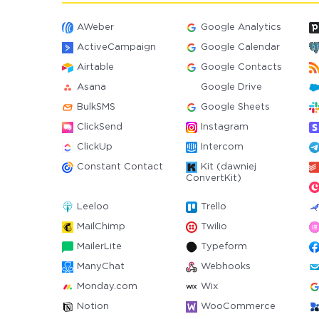
AWeber
Google Analytics
ActiveCampaign
Google Calendar
Airtable
Google Contacts
Asana
Google Drive
BulkSMS
Google Sheets
ClickSend
Instagram
ClickUp
Intercom
Constant Contact
Kit (dawniej
ConvertKit)
Leeloo
Trello
MailChimp
Twilio
MailerLite
Typeform
ManyChat
Webhooks
Monday.com
Wix
Notion
WooCommerce