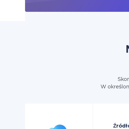
Skon
W określon
Źródł