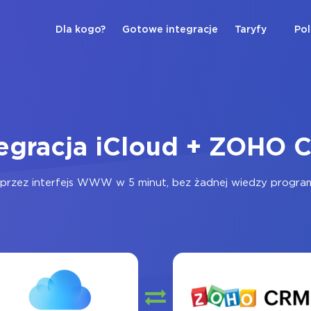
Dla kogo?
Gotowe integracje
Taryfy
Pol
tegracja iCloud + ZOHO 
przez interfejs WWW w 5 minut, bez żadnej wiedzy programis