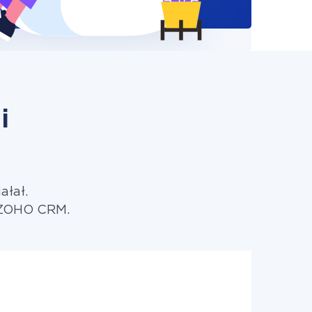
i
ałał.
o ZOHO CRM.