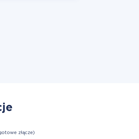
cje
gotowe złącze)