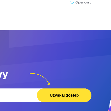
Opencart
wy
Uzyskaj dostęp