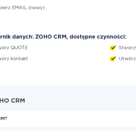
bierz EMAIL (nowy)
rnik danych: ZOHO CRM, dostępne czynności:
wórz QUOTE
Stworz
wórz kontakt
Utwór
ZOHO CRM
RM?
OHO CRM