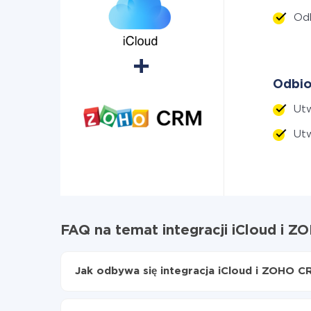
Od
Odbio
Ut
Ut
FAQ na temat integracji iCloud i 
Jak odbywa się integracja iCloud i ZOHO C
Najpierw
zarejestruj się w ApiX-Drive
Wybierz, jakie dane przenieść z iCloud do Z