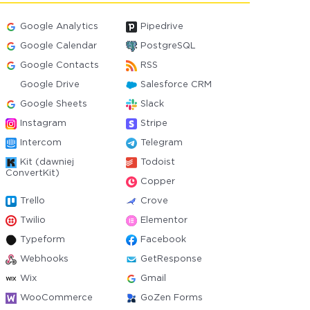
Google Analytics
Pipedrive
Google Calendar
PostgreSQL
Google Contacts
RSS
Google Drive
Salesforce CRM
Google Sheets
Slack
Instagram
Stripe
Intercom
Telegram
Kit (dawniej
Todoist
ConvertKit)
Copper
Trello
Crove
Twilio
Elementor
Typeform
Facebook
Webhooks
GetResponse
Wix
Gmail
WooCommerce
GoZen Forms