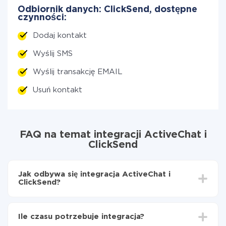
Odbiornik danych: ClickSend, dostępne
czynności:
Dodaj kontakt
Wyślij SMS
Wyślij transakcję EMAIL
Usuń kontakt
FAQ na temat integracji ActiveChat i
ClickSend
Jak odbywa się integracja ActiveChat i
ClickSend?
Najpierw
zarejestruj się w ApiX-Drive
Wybierz, jakie dane przenieść z ActiveChat do
Ile czasu potrzebuje integracja?
ClickSend