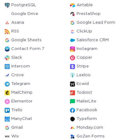
PostgreSQL
Airtable
Google Drive
PrestaShop
Asana
Google Lead Form
RSS
ClickUp
Google Sheets
Salesforce CRM
Contact Form 7
Instagram
Slack
Copper
Intercom
Stripe
Crove
Leeloo
Telegram
Ecwid
MailChimp
Todoist
Elementor
MailerLite
Trello
Facebook
ManyChat
Typeform
Gmail
Monday.com
Wix
GoZen Forms