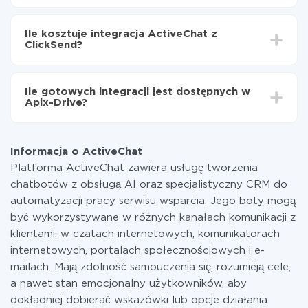
Włącz aktualizację
W zależności od systemu, z którym będziesz
Teraz dane będą automatycznie przesyłane z
integrować, czas konfiguracji może się różnić i wynosić
ActiveChat do ClickSend
Ile kosztuje integracja ActiveChat z
od 5 do 30 minut. Konfiguracja zajmuje średnio 10-15
ClickSend?
minut.
Za właśnie integrację nie musisz płacić nic, a cała
funkcjonalność jest dostępna we wszystkich taryfach.
Ile gotowych integracji jest dostępnych w
Płacisz tylko za ilość danych, która faktycznie jest
Apix-Drive?
przekazywana z jednego z Twoich systemów do
drugiego za pośrednictwem naszej usługi. Jeśli
W tej chwili zakończyliśmy 296+ integracji oprócz
dysponujesz niewielką ilością danych miesięcznie,
ActiveChat i ClickSend
możesz bezpiecznie skorzystać z darmowej taryfy lub
Informacja o ActiveChat
w razie potrzeby przełączyć się na płatną. Więcej
Platforma ActiveChat zawiera usługę tworzenia
informacji o
taryfach
.
chatbotów z obsługą AI oraz specjalistyczny CRM do
automatyzacji pracy serwisu wsparcia. Jego boty mogą
być wykorzystywane w różnych kanałach komunikacji z
klientami: w czatach internetowych, komunikatorach
internetowych, portalach społecznościowych i e-
mailach. Mają zdolność samouczenia się, rozumieją cele,
a nawet stan emocjonalny użytkowników, aby
dokładniej dobierać wskazówki lub opcje działania.