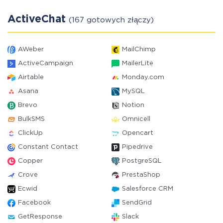
ActiveChat
(167 gotowych złączy)
AWeber
MailChimp
ActiveCampaign
MailerLite
Airtable
Monday.com
Asana
MySQL
Brevo
Notion
BulkSMS
Omnicell
ClickUp
Opencart
Constant Contact
Pipedrive
Copper
PostgreSQL
Crove
PrestaShop
Ecwid
Salesforce CRM
Facebook
SendGrid
GetResponse
Slack