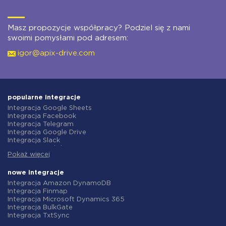
Masz propozycje współpracy? Podziel się z nami
swoimi pomysłami pod adresem:
igor@apix-drive.com
popularne integracje
Integracja Google Sheets
Integracja Facebook
Integracja Telegram
Integracja Google Drive
Integracja Slack
Integracja MailChimp
Pokaż więcej
Integracja Gmail
Integracja Trello
Integracja ClickUp
nowe integracje
Integracja Airtable
Integracja Amazon DynamoDB
Integracja Google Contacts
Integracja Finmap
Integracja OpenAI (ChatGPT)
Integracja Microsoft Dynamics 365
Integracja Instagram
Integracja BulkGate
Integracja ActiveCampaign
Integracja TxtSync
Integracja Typeform
Integracja Wire2Air