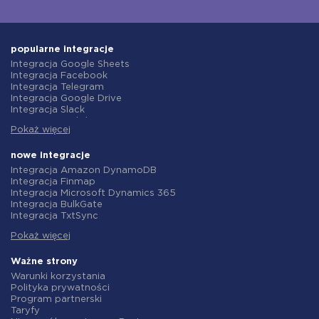
popularne integracje
Integracja Google Sheets
Integracja Facebook
Integracja Telegram
Integracja Google Drive
Integracja Slack
Integracja MailChimp
Pokaż więcej
Integracja Gmail
Integracja Trello
Integracja ClickUp
nowe integracje
Integracja Airtable
Integracja Amazon DynamoDB
Integracja Google Contacts
Integracja Finmap
Integracja OpenAI (ChatGPT)
Integracja Microsoft Dynamics 365
Integracja Instagram
Integracja BulkGate
Integracja ActiveCampaign
Integracja TxtSync
Integracja Typeform
Integracja Wire2Air
Integracja Salesforce CRM
Pokaż więcej
Integracja Corezoid
Integracja Monday.com
Integracja Infobip
Integracja Notion
Integracja Instasent
Ważne strony
Integracja Stripe
Integracja AtomPark
Warunki korzystania
Integracja AWeber
Integracja TXTImpact
Polityka prywatności
Integracja Asana
Integracja Campaign Monitor
Program partnerski
Integracja ZOHO CRM
Integracja CM.com
Taryfy
Integracja Webhooks
Integracja D7 Networks