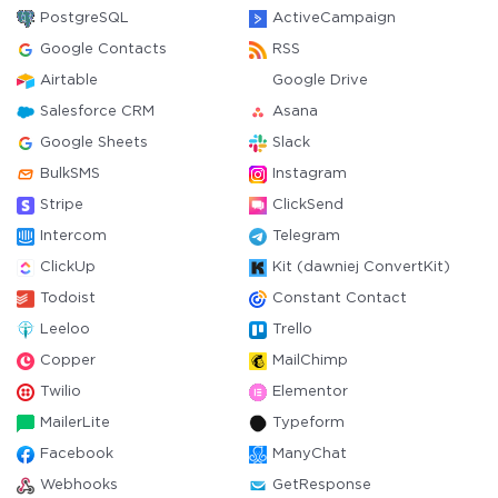
PostgreSQL
ActiveCampaign
Google Contacts
RSS
Airtable
Google Drive
Salesforce CRM
Asana
Google Sheets
Slack
BulkSMS
Instagram
Stripe
ClickSend
Intercom
Telegram
ClickUp
Kit (dawniej ConvertKit)
Todoist
Constant Contact
Leeloo
Trello
Copper
MailChimp
Twilio
Elementor
MailerLite
Typeform
Facebook
ManyChat
Webhooks
GetResponse