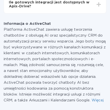
Ile gotowych integracji jest dostępnych w
Płacisz tylko za ilość danych, która faktycznie jest
Apix-Drive?
przekazywana z jednego z Twoich systemów do
drugiego za pośrednictwem naszej usługi. Jeśli
W tej chwili zakończyliśmy 296+ integracji oprócz
dysponujesz niewielką ilością danych miesięcznie,
ActiveChat i Crove
możesz bezpiecznie skorzystać z darmowej taryfy lub
Informacja o ActiveChat
w razie potrzeby przełączyć się na płatną. Więcej
Platforma ActiveChat zawiera usługę tworzenia
informacji o
taryfach
.
chatbotów z obsługą AI oraz specjalistyczny CRM do
automatyzacji pracy serwisu wsparcia. Jego boty mogą
być wykorzystywane w różnych kanałach komunikacji z
klientami: w czatach internetowych, komunikatorach
internetowych, portalach społecznościowych i e-
mailach. Mają zdolność samouczenia się, rozumieją cele,
a nawet stan emocjonalny użytkowników, aby
dokładniej dobierać wskazówki lub opcje działania.
ActiveChat pozwala tworzyć chatboty AI bez
umiejętności kodowania za pomocą konstruktora
bloków. Istnieje możliwość integracji usługi z różnymi
CRM, a także Arkuszami i Kalendarzami Google.
Więcej