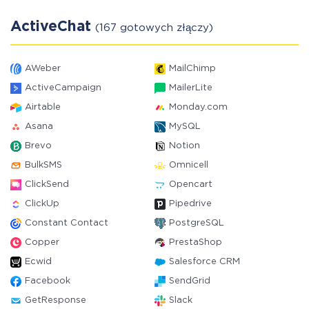
ActiveChat
(167 gotowych złączy)
AWeber
MailChimp
ActiveCampaign
MailerLite
Airtable
Monday.com
Asana
MySQL
Brevo
Notion
BulkSMS
Omnicell
ClickSend
Opencart
ClickUp
Pipedrive
Constant Contact
PostgreSQL
Copper
PrestaShop
Ecwid
Salesforce CRM
Facebook
SendGrid
GetResponse
Slack