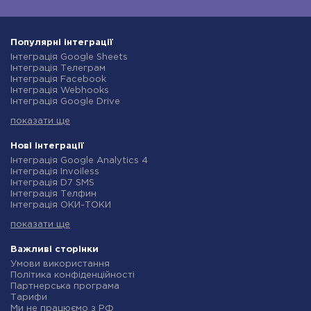
Популярні інтеграції
Інтеграція Google Sheets
Інтеграція Телеграм
Інтеграція Facebook
Інтеграція Webhooks
Інтеграція Google Drive
Інтеграція Opencart
показати ще
Інтеграція Gmail
Інтеграція Нова Пошта
Інтеграція Rozetka
Нові інтеграції
Інтеграція OpenAI (ChatGPT)
Інтеграція Google Analytics 4
Інтеграція Binotel
Інтеграція Invoiless
Інтеграція Prom
Інтеграція D7 SMS
Інтеграція Приват24
Інтеграція Телфин
Інтеграція OLX
Інтеграція ОКИ-ТОКИ
Інтеграція TurboSMS
Інтеграція Finmap
Інтеграція SendPulse
показати ще
Інтеграція Microsoft Dynamics 365
Інтеграція Horoshop
Інтеграція BulkGate
Інтеграція Stream Telecom
Інтеграція TxtSync
Важливі сторінки
Інтеграція Instagram
Інтеграція Wire2Air
Умови використання
Інтеграція Google Analytics
Інтеграція Corezoid
Політика конфіденційності
Інтеграція Creatio
Інтеграція Infobip
Партнерська програма
Інтеграція Ringostat
Інтеграція Instasent
Тарифи
Інтеграція Google Calendar
Інтеграція AtomPark
Ми не працюємо з РФ