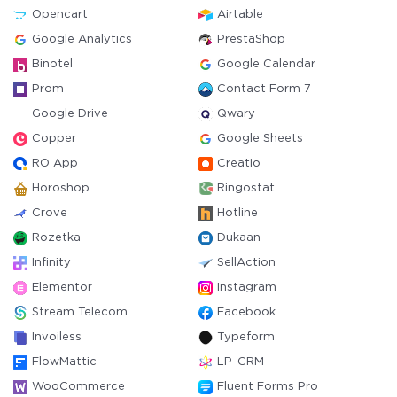
Opencart
Airtable
Google Analytics
PrestaShop
Binotel
Google Calendar
Prom
Contact Form 7
Google Drive
Qwary
Copper
Google Sheets
RO App
Creatio
Horoshop
Ringostat
Crove
Hotline
Rozetka
Dukaan
Infinity
SellAction
Elementor
Instagram
Stream Telecom
Facebook
Invoiless
Typeform
FlowMattic
LP-CRM
WooCommerce
Fluent Forms Pro