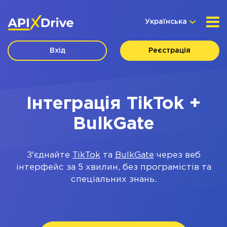
Українська
Вхід
Реєстрація
Інтеграція TikTok +
BulkGate
З'єднайте
TikTok
та
BulkGate
через веб
інтерфейс за 5 хвилин, без програмістів та
спеціальних знань.