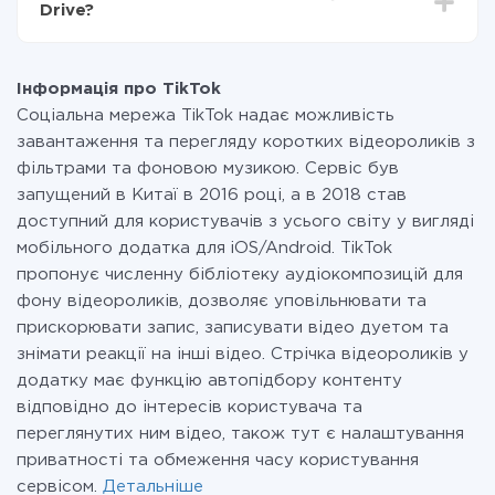
Drive?
передаються з однієї вашої системи в іншу через
наш сервіс. Якщо у вас кількість даних в місяць
На даний час у нас готово 400+ інтеграцій крім
невелика, можете сміливо користуватися
TikTok і BulkGate
безкоштовним тарифом або перейти на платний,
Інформація про TikTok
при необхідності. Детальніше про
тарифи
.
Соціальна мережа TikTok надає можливість
завантаження та перегляду коротких відеороликів з
фільтрами та фоновою музикою. Сервіс був
запущений в Китаї в 2016 році, а в 2018 став
доступний для користувачів з усього світу у вигляді
мобільного додатка для iOS/Android. TikTok
пропонує численну бібліотеку аудіокомпозицій для
фону відеороликів, дозволяє уповільнювати та
прискорювати запис, записувати відео дуетом та
знімати реакції на інші відео. Стрічка відеороликів у
додатку має функцію автопідбору контенту
відповідно до інтересів користувача та
переглянутих ним відео, також тут є налаштування
приватності та обмеження часу користування
сервісом.
Детальніше