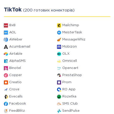
TikTok
(200 готових конекторів)
8x8
Mailchimp
AOL
MeisterTask
AWeber
MessageWhiz
Acumbamail
Mobizon
Airtable
OLX
AlphaSMS
Omnicell
Binotel
Opencart
Copper
PrestaShop
Creatio
Prom
Crove
RO App
Evecalls
Rozetka
Facebook
SMS Club
FeedBlitz
SendPulse