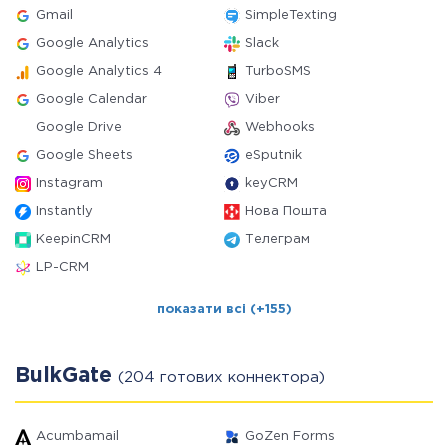
Gmail
SimpleTexting
Google Analytics
Slack
Google Analytics 4
TurboSMS
Google Calendar
Viber
Google Drive
Webhooks
Google Sheets
eSputnik
Instagram
keyCRM
Instantly
Нова Пошта
KeepinCRM
Телеграм
LP-CRM
показати всі (+155)
BulkGate
(204 готових коннектора)
Acumbamail
GoZen Forms