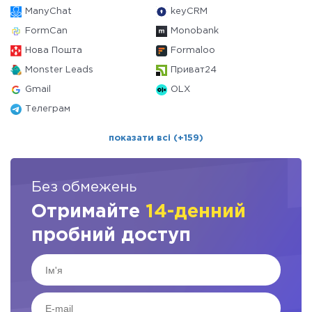
ManyChat
keyCRM
FormCan
Monobank
Нова Пошта
Formaloo
Monster Leads
Приват24
Gmail
OLX
Телеграм
показати всі (+159)
Без обмежень
Отримайте
14-денний
пробний доступ