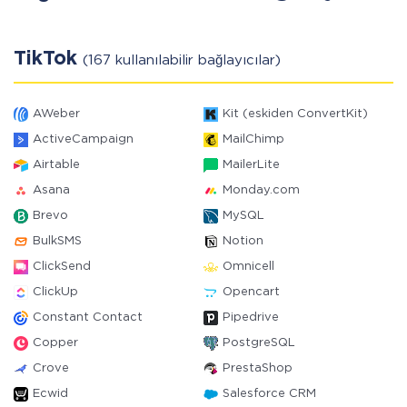
TikTok
(167 kullanılabilir bağlayıcılar)
AWeber
Kit (eskiden ConvertKit)
ActiveCampaign
MailChimp
Airtable
MailerLite
Asana
Monday.com
Brevo
MySQL
BulkSMS
Notion
ClickSend
Omnicell
ClickUp
Opencart
Constant Contact
Pipedrive
Copper
PostgreSQL
Crove
PrestaShop
Ecwid
Salesforce CRM