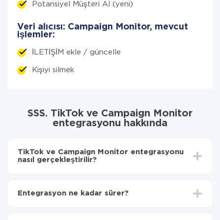
Potansiyel Müşteri Al (yeni)
Veri alıcısı: Campaign Monitor, mevcut
işlemler:
İLETİŞİM ekle / güncelle
Kişiyi silmek
SSS. TikTok ve Campaign Monitor
entegrasyonu hakkında
TikTok ve Campaign Monitor entegrasyonu
nasıl gerçekleştirilir?
İlk olarak,
'ı ApiX-Drive
'a kaydetmeniz gerekir.
TikTok'den Campaign Monitor'ye hangi verilerin
Entegrasyon ne kadar sürer?
aktarılacağını seçin
Otomatik güncellemeyi aç
Entegre etmek istediğiniz sisteme bağlı olarak kurulum
Artık veriler otomatik olarak TikTok'den Campaign