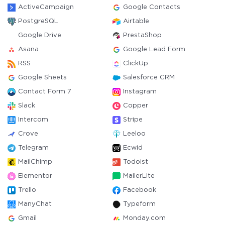
ActiveCampaign
Google Contacts
PostgreSQL
Airtable
Google Drive
PrestaShop
Asana
Google Lead Form
RSS
ClickUp
Google Sheets
Salesforce CRM
Contact Form 7
Instagram
Slack
Copper
Intercom
Stripe
Crove
Leeloo
Telegram
Ecwid
MailChimp
Todoist
Elementor
MailerLite
Trello
Facebook
ManyChat
Typeform
Gmail
Monday.com