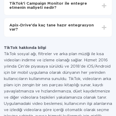
süresi 5 ile 30 dakika arasında değişebilir. Ortalama
Monitor'ye aktarılacaktır.
TikTok'i Campaign Monitor ile entegre
olarak, 10-15 dakika sürer.
etmenin maliyeti nedir?
Tüm işlevler tüm tarife planlarında mevcut olduğundan
entegrasyon için ödeme yapmanız gerekmez.
Apix-Drive'da kaç tane hazır entegrasyon
Hizmetimiz aracılığıyla yalnızca bir sisteminizden
var?
diğerine aktarılan veri miktarı için ödeme yaparsınız.
Ayda az miktarda veriye sahipseniz, ücretsiz bir plan
Şu anda TikTok ve Campaign Monitor yanında 296 +
kullanabilir ve gerekirse ücretli bir plana geçebilirsiniz.
entegrasyonlarımız var
tarifeleri
hakkında daha fazla bilgi.
TikTok hakkında bilgi
TikTok sosyal ağı, filtreler ve arka plan müziği ile kısa
videoları indirme ve izleme olanağı sağlar. Hizmet 2016
yılında Çin'de piyasaya sürüldü ve 2018'de iOS/Android
için bir mobil uygulama olarak dünyanın her yerinden
kullanıcıların kullanımına sunuldu. TikTok, videoların arka
planı için zengin bir ses parçası kitaplığı sunar, kaydı
yavaşlatmanıza ve hızlandırmanıza, düet kaydetmenize
ve diğer videolara tepkileri yakalamanıza olanak tanır.
Uygulamadaki video beslemesi, kullanıcının ilgi alanlarına
ve izlediği videolara göre içeriği otomatik olarak seçme