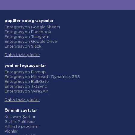
popüler entegrasyonlar
Entegrasyon Google Sheets
Entegrasyon Facebook
Entegrasyon Telegram
Entegrasyon Google Drive
Entegrasyon Slack
Entegrasyon MailChimp
Daha fazla göster
Entegrasyon Gmail
Entegrasyon Trello
Entegrasyon ClickUp
yeni entegrasyonlar
Entegrasyon Airtable
Entegrasyon Finmap
Entegrasyon Google Contacts
Entegrasyon Microsoft Dynamics 365
Entegrasyon OpenAI (ChatGPT)
Entegrasyon BulkGate
Entegrasyon Instagram
Entegrasyon TxtSync
Entegrasyon ActiveCampaign
Entegrasyon Wire2Air
Entegrasyon Typeform
Entegrasyon Corezoid
Entegrasyon Salesforce CRM
Daha fazla göster
Entegrasyon Infobip
Entegrasyon Monday.com
Entegrasyon Instasent
Entegrasyon Notion
Entegrasyon AtomPark
Önemli sayfalar
Entegrasyon Stripe
Entegrasyon TXTImpact
Kullanım Şartları
Entegrasyon AWeber
Entegrasyon Campaign Monitor
Gizlilik Politikası
Entegrasyon Asana
Entegrasyon CM.com
Affiliate programı
Entegrasyon ZOHO CRM
Entegrasyon D7 Networks
Planlar
Entegrasyon Webhooks
Entegrasyon SMS.to