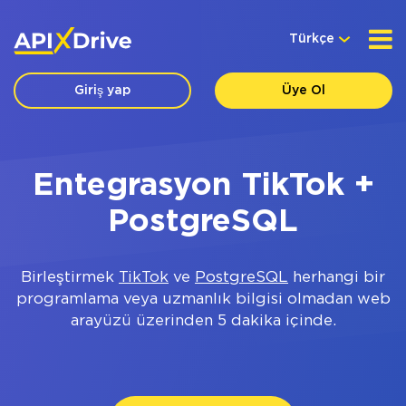
Türkçe
Giriş yap
Üye Ol
Entegrasyon TikTok +
PostgreSQL
Birleştirmek
TikTok
ve
PostgreSQL
herhangi bir
programlama veya uzmanlık bilgisi olmadan web
arayüzü üzerinden 5 dakika içinde.