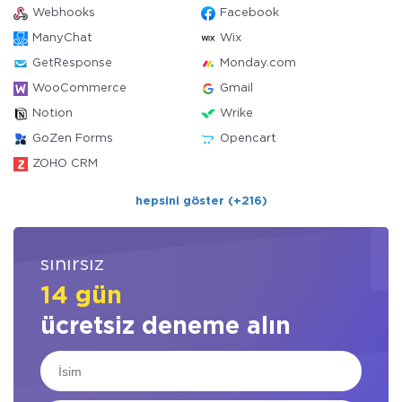
Webhooks
Facebook
ManyChat
Wix
GetResponse
Monday.com
WooCommerce
Gmail
Notion
Wrike
GoZen Forms
Opencart
ZOHO CRM
hepsini göster (+216)
sınırsız
14 gün
ücretsiz deneme alın