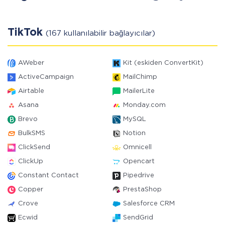
TikTok
(167 kullanılabilir bağlayıcılar)
AWeber
Kit (eskiden ConvertKit)
ActiveCampaign
MailChimp
Airtable
MailerLite
Asana
Monday.com
Brevo
MySQL
BulkSMS
Notion
ClickSend
Omnicell
ClickUp
Opencart
Constant Contact
Pipedrive
Copper
PrestaShop
Crove
Salesforce CRM
Ecwid
SendGrid