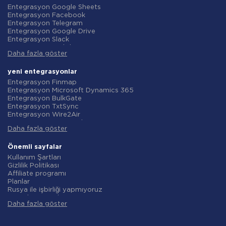
Entegrasyon Google Sheets
Entegrasyon Facebook
Entegrasyon Telegram
Entegrasyon Google Drive
Entegrasyon Slack
Entegrasyon MailChimp
Daha fazla göster
Entegrasyon Gmail
Entegrasyon Trello
Entegrasyon ClickUp
yeni entegrasyonlar
Entegrasyon Airtable
Entegrasyon Finmap
Entegrasyon Google Contacts
Entegrasyon Microsoft Dynamics 365
Entegrasyon OpenAI (ChatGPT)
Entegrasyon BulkGate
Entegrasyon Instagram
Entegrasyon TxtSync
Entegrasyon ActiveCampaign
Entegrasyon Wire2Air
Entegrasyon Typeform
Entegrasyon Corezoid
Entegrasyon Salesforce CRM
Daha fazla göster
Entegrasyon Infobip
Entegrasyon Monday.com
Entegrasyon Instasent
Entegrasyon Notion
Entegrasyon AtomPark
Önemli sayfalar
Entegrasyon Stripe
Entegrasyon TXTImpact
Kullanım Şartları
Entegrasyon AWeber
Entegrasyon Campaign Monitor
Gizlilik Politikası
Entegrasyon Asana
Entegrasyon CM.com
Affiliate programı
Entegrasyon ZOHO CRM
Entegrasyon D7 Networks
Planlar
Entegrasyon Webhooks
Entegrasyon SMS.to
Rusya ile işbirliği yapmıyoruz
Entegrasyon GetResponse
Entegrasyon SMSGlobal
Veri işleme sözleşmesi
Entegrasyon WooCommerce
Entegrasyon Textlocal
Daha fazla göster
iade politikasi
Entegrasyon Pipedrive
Entegrasyon ShoutOUT
Bireysel gelişim
Entegrasyon Google Calendar
Entegrasyon Apifonica
Ortaklık Programı Koşulları
Entegrasyon Opencart