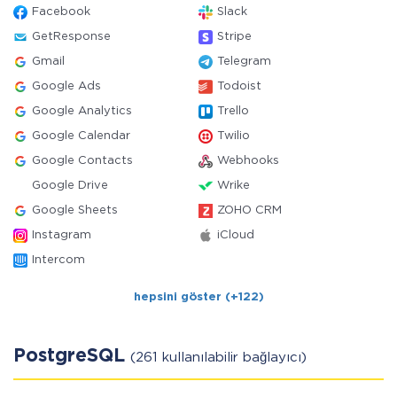
Facebook
Slack
GetResponse
Stripe
Gmail
Telegram
Google Ads
Todoist
Google Analytics
Trello
Google Calendar
Twilio
Google Contacts
Webhooks
Google Drive
Wrike
Google Sheets
ZOHO CRM
Instagram
iCloud
Intercom
hepsini göster (+122)
PostgreSQL
(261 kullanılabilir bağlayıcı)