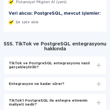
Potansiyel Müşteri Al (yeni)
Veri alıcısı: PostgreSQL, mevcut işlemler:
bir satır ekle
SSS. TikTok ve PostgreSQL entegrasyonu
hakkında
TikTok ve PostgreSQL entegrasyonu nasıl
gerçekleştirilir?
İlk olarak,
'ı ApiX-Drive
'a kaydetmeniz gerekir.
TikTok'den PostgreSQL'ye hangi verilerin
Entegrasyon ne kadar sürer?
aktarılacağını seçin
Otomatik güncellemeyi aç
Entegre etmek istediğiniz sisteme bağlı olarak kurulum
Artık veriler otomatik olarak TikTok'den
süresi 5 ile 30 dakika arasında değişebilir. Ortalama
PostgreSQL'ye aktarılacaktır.
TikTok'i PostgreSQL ile entegre etmenin
olarak, 10-15 dakika sürer.
maliyeti nedir?