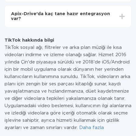
Tüm işlevler tüm tarife planlarında mevcut olduğundan
entegrasyon için ödeme yapmanız gerekmez.
Apix-Drive'da kaç tane hazır entegrasyon
Hizmetimiz aracılığıyla yalnızca bir sisteminizden
var?
diğerine aktarılan veri miktarı için ödeme yaparsınız.
Ayda az miktarda veriye sahipseniz, ücretsiz bir plan
Şu anda TikTok ve PostgreSQL yanında 296 +
kullanabilir ve gerekirse ücretli bir plana geçebilirsiniz.
entegrasyonlarımız var
tarifeleri
hakkında daha fazla bilgi.
TikTok hakkında bilgi
TikTok sosyal ağı, filtreler ve arka plan müziği ile kısa
videoları indirme ve izleme olanağı sağlar. Hizmet 2016
yılında Çin'de piyasaya sürüldü ve 2018'de iOS/Android
için bir mobil uygulama olarak dünyanın her yerinden
kullanıcıların kullanımına sunuldu. TikTok, videoların arka
planı için zengin bir ses parçası kitaplığı sunar, kaydı
yavaşlatmanıza ve hızlandırmanıza, düet kaydetmenize
ve diğer videolara tepkileri yakalamanıza olanak tanır.
Uygulamadaki video beslemesi, kullanıcının ilgi alanlarına
ve izlediği videolara göre içeriği otomatik olarak seçme
işlevine sahiptir, ayrıca hizmeti kullanmak için gizlilik
ayarları ve zaman sınırları vardır.
Daha fazla