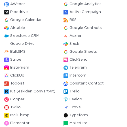
AWeber
Google Analytics
Pipedrive
ActiveCampaign
Google Calendar
RSS
Airtable
Google Contacts
Salesforce CRM
Asana
Google Drive
Slack
BulkSMS
Google Sheets
Stripe
ClickSend
Instagram
Telegram
ClickUp
Intercom
Todoist
Constant Contact
Kit (eskiden ConvertKit)
Trello
Copper
Leeloo
Twilio
Crove
MailChimp
Typeform
Elementor
MailerLite